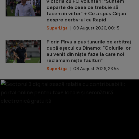
victoria cu FC Voluntari: ”Suntem
departe de ceea ce trebuie să
facem în viitor” + Ce a spus Cîrjan
despre derby-ul cu Rapid
SuperLiga
| 09 August 2026, 00:15
Florin Pîrvu a pus tunurile pe arbitraj
după eșecul cu Dinamo: ”Golurile lor
au venit din niște faze la care noi
reclamam niște faulturi”
SuperLiga
| 08 August 2026, 23:55