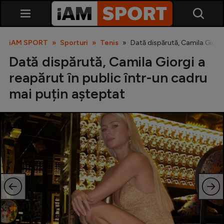
iAM SPORT
Sporturi
Tenis
Dată dispărută, Camila Giorgi
Dată dispărută, Camila Giorgi a
reapărut în public într-un cadru
mai puțin așteptat
SuperLiga
Liga 2
Cupa României
Echipa Națională
U21
Fotbal feminin