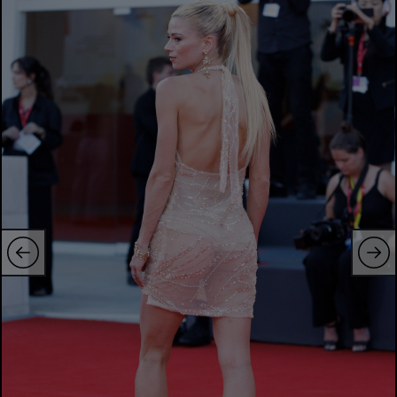
Natație
Formula 1
Gimnastică
Auto
Rugby
Ciclism
Alte sporturi
JO 2024
JO 2026