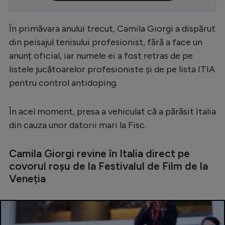
Serie A
În primăvara anului trecut, Camila Giorgi a dispărut
Bundesliga
din peisajul tenisului profesionist, fără a face un
Ligue 1
anunț oficial, iar numele ei a fost retras de pe
listele jucătoarelor profesioniste și de pe lista ITIA
Campionate
pentru control antidoping.
Starurile fotbalului
EURO 2024
În acel moment, presa a vehiculat că a părăsit Italia
din cauza unor datorii mari la Fisc.
Stranieri
Clasamente
Camila Giorgi revine în Italia direct pe
covorul roșu de la Festivalul de Film de la
Veneția
Tenis
Handbal