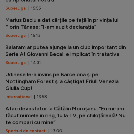
SuperLiga
| 15:55
Marius Baciu a dat cărțile pe față în privința lui
Florin Tănase: ”I-am auzit declarația”
SuperLiga
| 15:13
Baiaram ar putea ajunge la un club important din
Serie A! Giovanni Becali e implicat în tratative
SuperLiga
| 14:31
Udinese le-a învins pe Barcelona și pe
Nottingham Forest și a câștigat Friuli Venezia
Giulia Cup!
Internațional
| 13:58
Atac devastator la Cătălin Moroșanu: ”Eu mi-am
făcut numele în ring, tu la TV, pe chiloțăreală! Nu
te compari cu mine”
Sporturi de contact
| 13:00