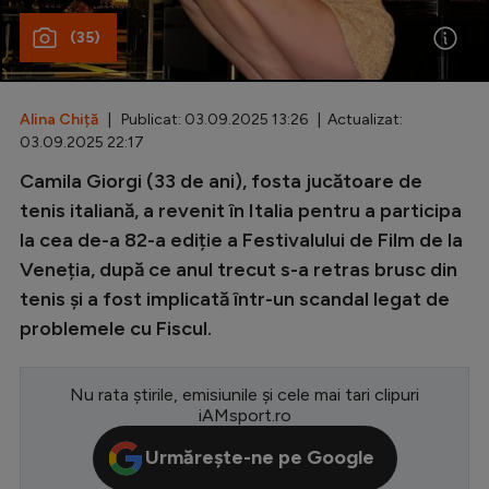
(35)
Special
Diverse
Inedit
Alina Chiță
| Publicat: 03.09.2025 13:26 | Actualizat:
03.09.2025 22:17
Clasamente
Camila Giorgi (33 de ani), fosta jucătoare de
tenis italiană, a revenit în Italia pentru a participa
la cea de-a 82-a ediție a Festivalului de Film de la
Veneția, după ce anul trecut s-a retras brusc din
Champions League
tenis și a fost implicată într-un scandal legat de
Europa League
problemele cu Fiscul.
Conference League
Nu rata știrile, emisiunile și cele mai tari clipuri
CM 2026
iAMsport.ro
Premier League
Urmărește-ne pe Google
LaLiga