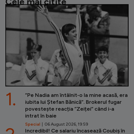
Cele mai citite
1.
”Pe Nadia am întâlnit-o la mine acasă, era
iubita lui Ștefan Bănică”. Brokerul fugar
povestește reacția ”Zeiței” când i-a
intrat în baie
Special
| 06 August 2026, 19:59
Incredibil! Ce salariu încasează Coubiș în