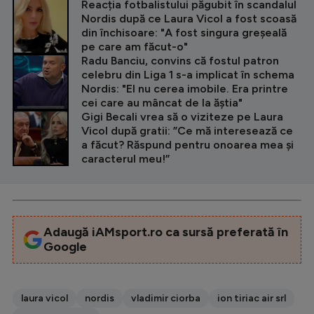
CITEȘTE ȘI
Reacția fotbalistului păgubit în scandalul
Nordis după ce Laura Vicol a fost scoasă
din închisoare: "A fost singura greșeală
pe care am făcut-o"
Radu Banciu, convins că fostul patron
celebru din Liga 1 s-a implicat în schema
Nordis: "El nu cerea imobile. Era printre
cei care au mâncat de la ăștia"
Gigi Becali vrea să o viziteze pe Laura
Vicol după gratii: ”Ce mă interesează ce
a făcut? Răspund pentru onoarea mea și
caracterul meu!”
Adaugă iAMsport.ro ca sursă preferată în
Google
laura vicol
nordis
vladimir ciorba
ion tiriac air srl