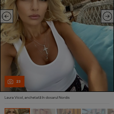
Natație
Formula 1
Gimnastică
Auto
Rugby
Ciclism
Alte sporturi
JO 2024
JO 2026
23
Laura Vicol, anchetată în dosarul Nordis