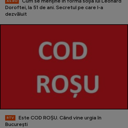
Cum se menţine în formă soţia lui Leonard
AS.RO
Doroftei, la 51 de ani. Secretul pe care l-a
dezvăluit
Este COD ROŞU. Când vine urgia în
RTV
Bucureşti