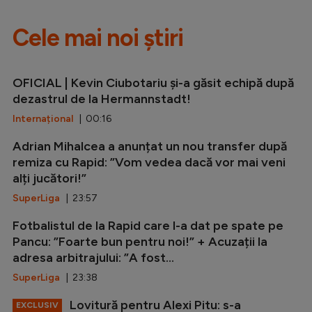
Cele mai noi știri
OFICIAL | Kevin Ciubotariu și-a găsit echipă după
dezastrul de la Hermannstadt!
Internațional
| 00:16
Adrian Mihalcea a anunțat un nou transfer după
remiza cu Rapid: ”Vom vedea dacă vor mai veni
alți jucători!”
SuperLiga
| 23:57
Fotbalistul de la Rapid care l-a dat pe spate pe
Pancu: ”Foarte bun pentru noi!” + Acuzații la
adresa arbitrajului: ”A fost...
SuperLiga
| 23:38
Lovitură pentru Alexi Pitu: s-a
EXCLUSIV