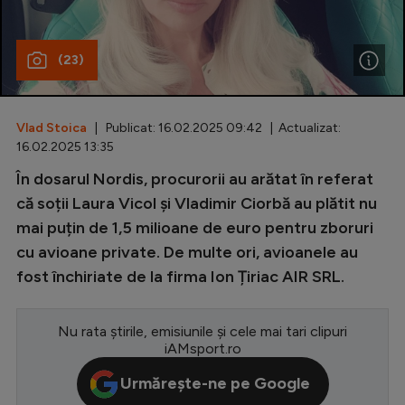
Special
(23)
Diverse
Inedit
Vlad Stoica
| Publicat: 16.02.2025 09:42 | Actualizat:
Clasamente
16.02.2025 13:35
În dosarul Nordis, procurorii au arătat în referat
că soții Laura Vicol şi Vladimir Ciorbă au plătit nu
mai puțin de 1,5 milioane de euro pentru zboruri
Champions League
cu avioane private. De multe ori, avioanele au
Europa League
fost închiriate de la firma Ion Țiriac AIR SRL.
Conference League
CM 2026
Nu rata știrile, emisiunile și cele mai tari clipuri
iAMsport.ro
Premier League
Urmărește-ne pe Google
LaLiga