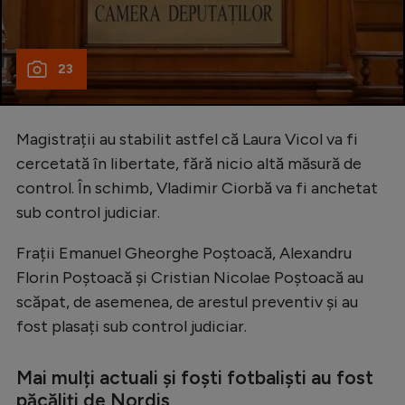
23
Magistrații au stabilit astfel că Laura Vicol va fi
cercetată în libertate, fără nicio altă măsură de
control. În schimb, Vladimir Ciorbă va fi anchetat
sub control judiciar.
Frații Emanuel Gheorghe Poștoacă, Alexandru
Florin Poștoacă și Cristian Nicolae Poștoacă au
scăpat, de asemenea, de arestul preventiv și au
fost plasați sub control judiciar.
Mai mulți actuali și foști fotbaliști au fost
păcăliți de Nordis