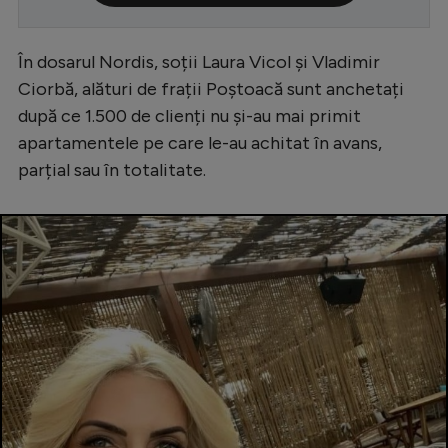
Serie A
În dosarul Nordis, soții Laura Vicol şi Vladimir
Bundesliga
Ciorbă, alături de frații Poștoacă sunt anchetați
Ligue 1
după ce 1.500 de clienți nu și-au mai primit
Campionate
apartamentele pe care le-au achitat în avans,
parțial sau în totalitate.
Starurile fotbalului
EURO 2024
Stranieri
Clasamente
Tenis
Handbal