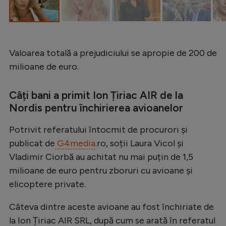
Intră în cont
Creează cont
Valoarea totală a prejudiciului se apropie de 200 de
milioane de euro.
Câți bani a primit Ion Țiriac AIR de la
Nordis pentru închirierea avioanelor
Potrivit referatului întocmit de procurori și
publicat de
G4media
.ro, soții Laura Vicol şi
Vladimir Ciorbă au achitat nu mai puțin de 1,5
milioane de euro pentru zboruri cu avioane și
elicoptere private.
Câteva dintre aceste avioane au fost închiriate de
la Ion Țiriac AIR SRL, după cum se arată în referatul