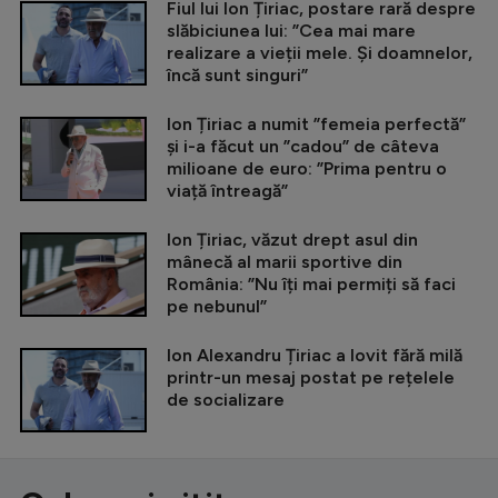
Fiul lui Ion Țiriac, postare rară despre
slăbiciunea lui: ”Cea mai mare
realizare a vieții mele. Și doamnelor,
încă sunt singuri”
Ion Țiriac a numit ”femeia perfectă”
și i-a făcut un ”cadou” de câteva
milioane de euro: ”Prima pentru o
viață întreagă”
Ion Țiriac, văzut drept asul din
mânecă al marii sportive din
România: ”Nu îți mai permiți să faci
pe nebunul”
Ion Alexandru Țiriac a lovit fără milă
printr-un mesaj postat pe rețelele
de socializare