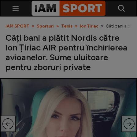
iAM SPORT
Sporturi
Tenis
Ion Țiriac
Câți bani a plăt
Câți bani a plătit Nordis către
Ion Țiriac AIR pentru închirierea
avioanelor. Sume uluitoare
pentru zboruri private
SuperLiga
Liga 2
Cupa României
Echipa Națională
U21
Fotbal feminin