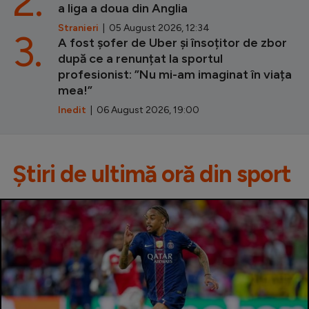
2.
a liga a doua din Anglia
Stranieri
| 05 August 2026, 12:34
3.
A fost șofer de Uber și însoțitor de zbor
după ce a renunțat la sportul
profesionist: ”Nu mi-am imaginat în viața
mea!”
Inedit
| 06 August 2026, 19:00
Știri de ultimă oră din sport