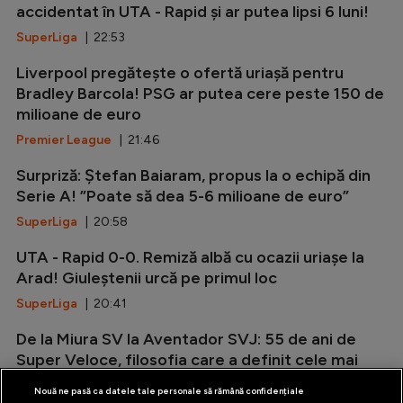
accidentat în UTA - Rapid și ar putea lipsi 6 luni!
SuperLiga
| 22:53
Liverpool pregătește o ofertă uriașă pentru
Bradley Barcola! PSG ar putea cere peste 150 de
milioane de euro
Premier League
| 21:46
Surpriză: Ștefan Baiaram, propus la o echipă din
Serie A! ”Poate să dea 5-6 milioane de euro”
SuperLiga
| 20:58
UTA - Rapid 0-0. Remiză albă cu ocazii uriașe la
Arad! Giuleștenii urcă pe primul loc
SuperLiga
| 20:41
De la Miura SV la Aventador SVJ: 55 de ani de
Super Veloce, filosofia care a definit cele mai
radicale Lamborghini V12
Nouă ne pasă ca datele tale personale să rămână confidențiale