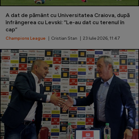
Serie A
A dat de pământ cu Universitatea Craiova, după
Bundesliga
înfrângerea cu Levski: ”Le-au dat cu terenul în
cap”
Ligue 1
Champions League
| Cristian Stan | 23 Iulie 2026, 11:47
Campionate
Starurile fotbalului
EURO 2024
Stranieri
Clasamente
Tenis
Handbal