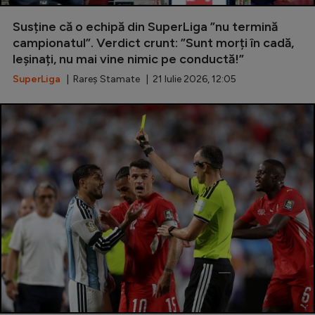
Natație
Susține că o echipă din SuperLiga ”nu termină
Formula 1
campionatul”. Verdict crunt: ”Sunt morți în cadă,
leșinați, nu mai vine nimic pe conductă!”
Gimnastică
SuperLiga
| Rareș Stamate | 21 Iulie 2026, 12:05
Auto
Rugby
Ciclism
Alte sporturi
JO 2024
JO 2026