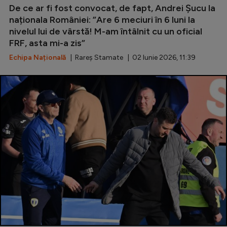
De ce ar fi fost convocat, de fapt, Andrei Șucu la
naționala României: ”Are 6 meciuri în 6 luni la
nivelul lui de vârstă! M-am întâlnit cu un oficial
FRF, asta mi-a zis”
Echipa Națională
| Rareș Stamate | 02 Iunie 2026, 11:39