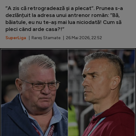
”A zis că retrogradează și a plecat”. Prunea s-a
dezlănțuit la adresa unui antrenor român: ”Bă,
băiatule, eu nu te-aș mai lua niciodată! Cum să
pleci când arde casa?!”
SuperLiga
| Rareș Stamate | 26 Mai 2026, 22:52