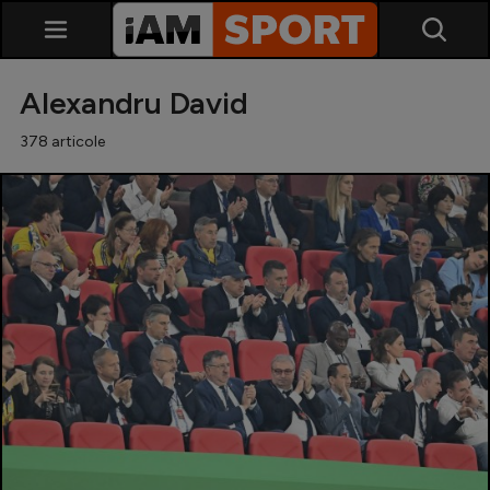
Alexandru David
378 articole
SuperLiga
Liga 2
Cupa României
Echipa Națională
U21
Fotbal feminin