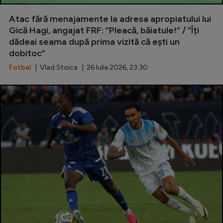
Special
Atac fără menajamente la adresa apropiatului lui
Gică Hagi, angajat FRF: ”Pleacă, băiatule!” / ”Îți
Diverse
dădeai seama după prima vizită că ești un
dobitoc”
Inedit
Fotbal
| Vlad Stoica | 26 Iulie 2026, 23:30
Clasamente
Champions League
Europa League
Conference League
CM 2026
Premier League
LaLiga