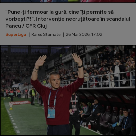
”Pune-ți fermoar la gură, cine îți permite să
vorbești?!”. Intervenție necruțătoare în scandalul
Pancu / CFR Cluj
SuperLiga
| Rareș Stamate | 26 Mai 2026, 17:02