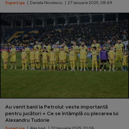
Intră în cont
SuperLiga
| Daniela Nicolescu | 27 Ianuarie 2025, 08:49
Creează cont
Au venit banii la Petrolul: veste importantă
pentru jucători + Ce se întâmplă cu plecarea lui
Alexandru Tudorie
SuperLiga
| Alex Ivan | 22 Ianuarie 2025, 10:06