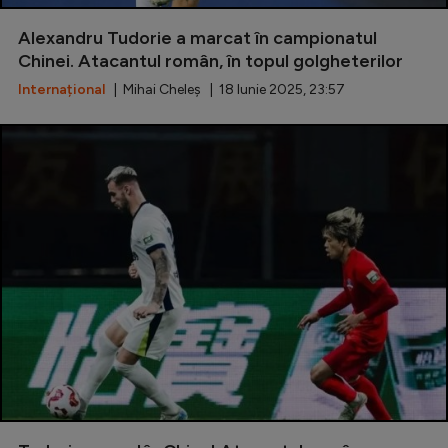
Special
Alexandru Tudorie a marcat în campionatul
Chinei. Atacantul român, în topul golgheterilor
Diverse
Internațional
| Mihai Cheleș | 18 Iunie 2025, 23:57
Inedit
Clasamente
Champions League
Europa League
Conference League
CM 2026
Premier League
LaLiga