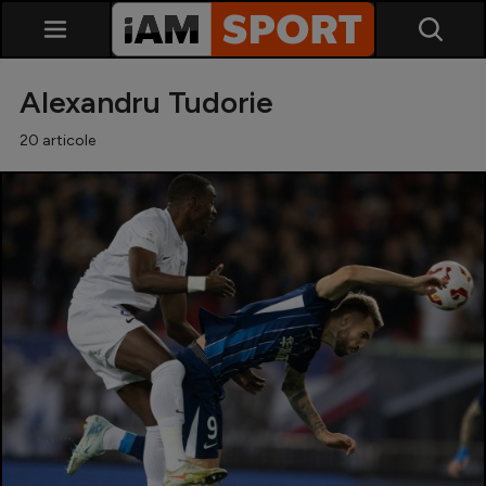
Alexandru Tudorie
20 articole
SuperLiga
Liga 2
Cupa României
Echipa Națională
U21
Fotbal feminin