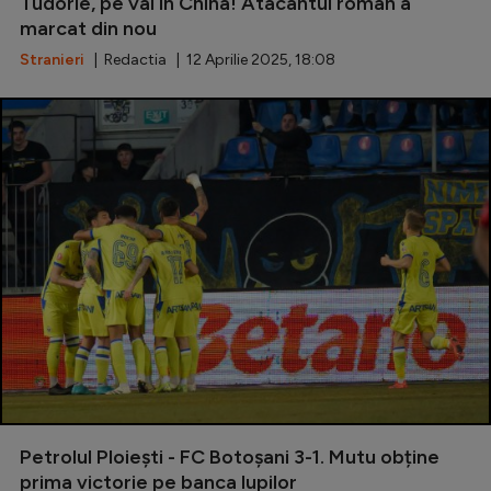
Tudorie, pe val în China! Atacantul român a
marcat din nou
Serie A
Stranieri
| Redactia | 12 Aprilie 2025, 18:08
Bundesliga
Ligue 1
Campionate
Starurile fotbalului
EURO 2024
Stranieri
Clasamente
Tenis
Petrolul Ploiești - FC Botoșani 3-1. Mutu obține
Handbal
prima victorie pe banca lupilor