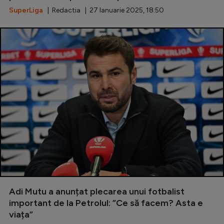
Natație
SuperLiga
| Redactia | 27 Ianuarie 2025, 18:50
Formula 1
Gimnastică
Auto
Rugby
Ciclism
Alte sporturi
JO 2024
JO 2026
Adi Mutu a anunțat plecarea unui fotbalist
important de la Petrolul: ”Ce să facem? Asta e
viața”