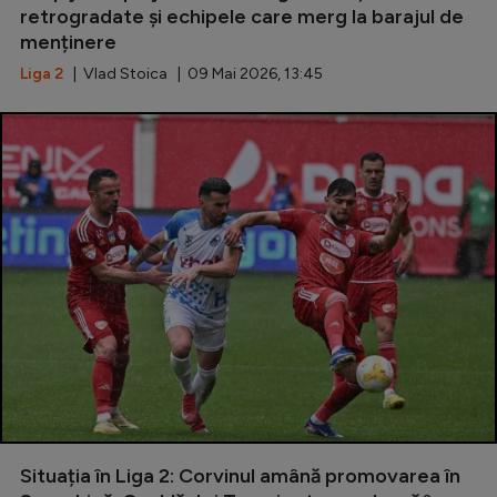
retrogradate și echipele care merg la barajul de
Natație
menținere
Formula 1
Liga 2
| Vlad Stoica | 09 Mai 2026, 13:45
Gimnastică
Auto
Rugby
Ciclism
Alte sporturi
JO 2024
JO 2026
Situația în Liga 2: Corvinul amână promovarea în