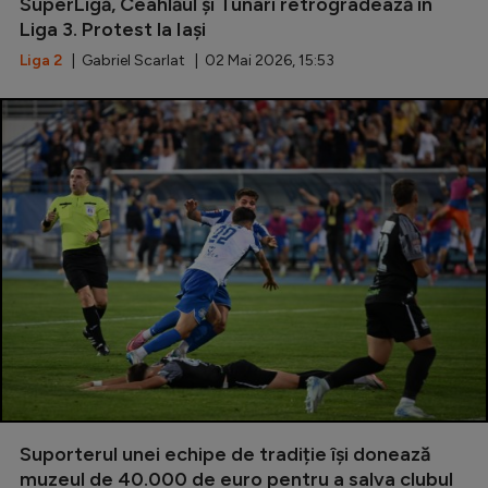
Intră în cont
SuperLigă, Ceahlăul și Tunari retrogradează în
Liga 3. Protest la Iași
Creează cont
Liga 2
| Gabriel Scarlat | 02 Mai 2026, 15:53
Suporterul unei echipe de tradiție își donează
muzeul de 40.000 de euro pentru a salva clubul