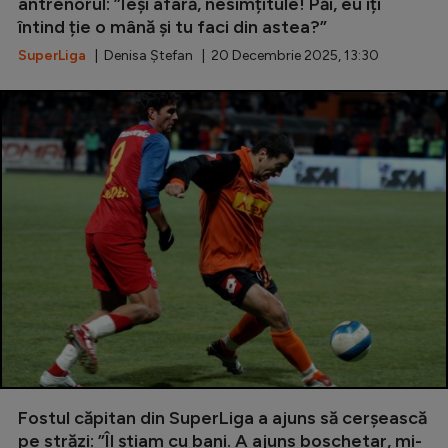
antrenorul: ”Ieși afară, nesimțitule! Păi, eu îți
întind ție o mână și tu faci din astea?”
SuperLiga
| Denisa Ștefan | 20 Decembrie 2025, 13:30
Fostul căpitan din SuperLiga a ajuns să cerșească
pe străzi: ”Îl știam cu bani. A ajuns boschetar, mi-