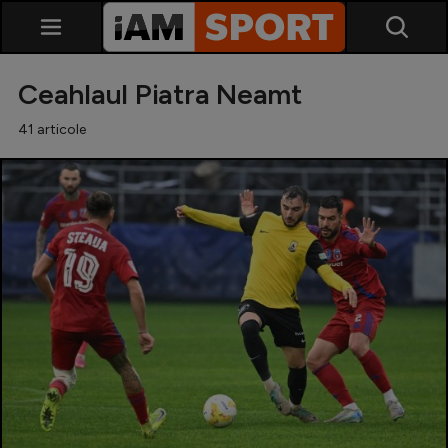
Ceahlaul Piatra Neamt
41 articole
SuperLiga
Liga 2
Cupa României
Echipa Națională
U21
Fotbal feminin