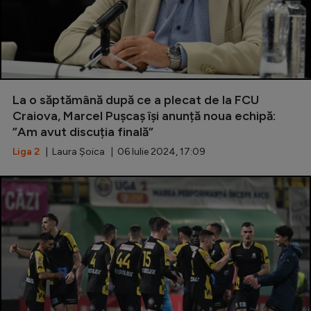
La o săptămână după ce a plecat de la FCU
Craiova, Marcel Pușcaș își anunță noua echipă:
”Am avut discuția finală”
Liga 2
| Laura Șoica | 06 Iulie 2024, 17:09