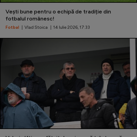
Special
Vești bune pentru o echipă de tradiție din
fotbalul românesc!
Diverse
Fotbal
| Vlad Stoica | 14 Iulie 2026, 17:33
Inedit
Clasamente
Champions League
Europa League
Conference League
CM 2026
Premier League
LaLiga