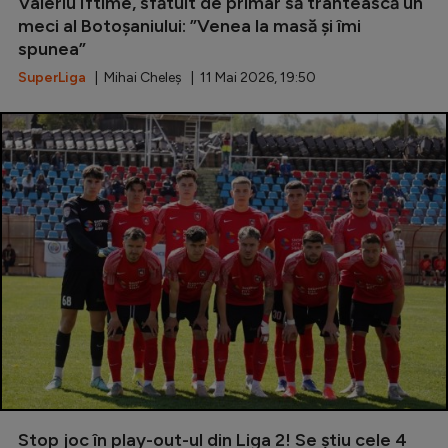
Valeriu Iftime, sfătuit de primar să trântească un
meci al Botoșaniului: ”Venea la masă și îmi
Serie A
spunea”
Bundesliga
SuperLiga
| Mihai Cheleș | 11 Mai 2026, 19:50
Ligue 1
Campionate
Starurile fotbalului
EURO 2024
Stranieri
Clasamente
Tenis
Handbal
Stop joc în play-out-ul din Liga 2! Se știu cele 4