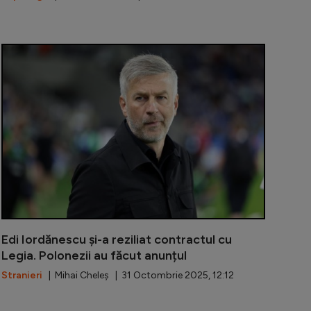
ănescu nu duce lipsă de oferte după despărțirea de Leg
Fotbalistul c
Edi Iordănescu și-a reziliat contractul cu
Legia. Polonezii au făcut anunțul
Stranieri
| Mihai Cheleș | 31 Octombrie 2025, 12:12