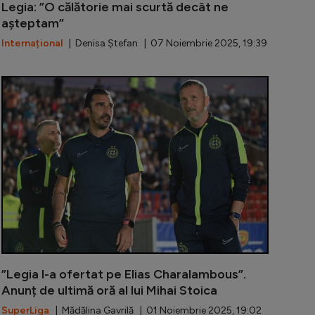
Legia: ”O călătorie mai scurtă decât ne
așteptam”
Internațional
| Denisa Ștefan | 07 Noiembrie 2025, 19:39
 a explicat de ce nu îl dorește pe Edi Iordănescu la Gen
Edi Iordănes
”Legia l-a ofertat pe Elias Charalambous”.
Anunț de ultimă oră al lui Mihai Stoica
SuperLiga
| Mădălina Gavrilă | 01 Noiembrie 2025, 19:02