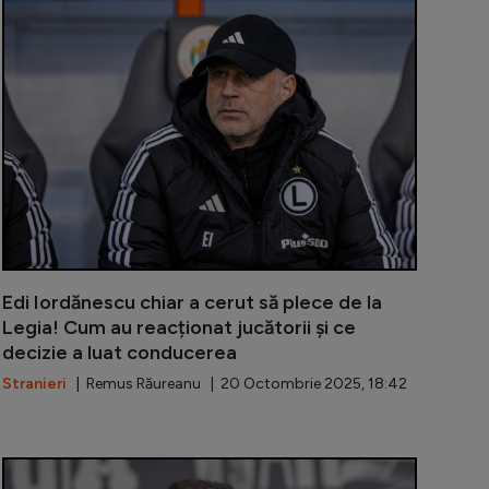
e situația lui Edi Iordănescu după ce și-a dat demisia de 
Apropiatul lu
Edi Iordănescu chiar a cerut să plece de la
Legia! Cum au reacționat jucătorii și ce
decizie a luat conducerea
Stranieri
| Remus Răureanu | 20 Octombrie 2025, 18:42
ănescu, mesaj direct pentru Mircea Lucescu: ”Acum un an e
Discuție de 