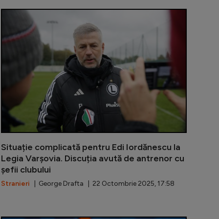
i i-au anunțat plecarea lui Edi Iordănescu de la Legia, d
Edi Iordănesc
Situație complicată pentru Edi Iordănescu la
Legia Varșovia. Discuția avută de antrenor cu
șefii clubului
Stranieri
| George Drafta | 22 Octombrie 2025, 17:58