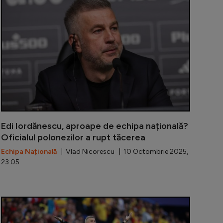
Edi Iordănescu, aproape de echipa națională?
Oficialul polonezilor a rupt tăcerea
Echipa Națională
| Vlad Nicorescu | 10 Octombrie 2025,
23:05
 direct pe tema revenirii lui Edi Iordănescu la națională:
Clauza de re