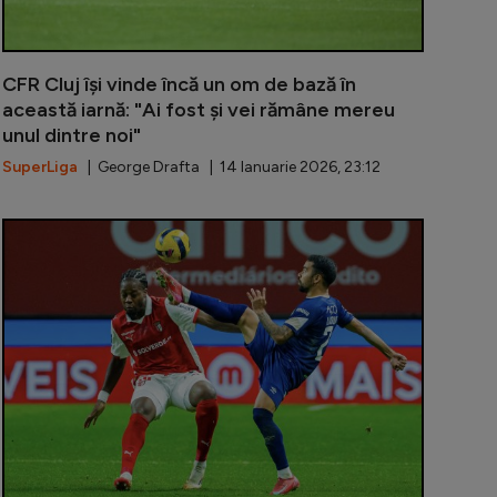
CFR Cluj își vinde încă un om de bază în
această iarnă: "Ai fost și vei rămâne mereu
unul dintre noi"
SuperLiga
| George Drafta | 14 Ianuarie 2026, 23:12
 pusă de Neluțu Varga pentru ca Otto Hindrich să semne
Polonezii nu