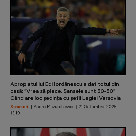
Care est
Apropiatul lui Edi Iordănescu a dat totul din
casă: ”Vrea să plece. Șansele sunt 50-50”.
Când are loc ședința cu șefii Legiei Varșovia
Stranieri
| Andrei Mazurchievici | 21 Octombrie 2025,
13:19
Edi Iord