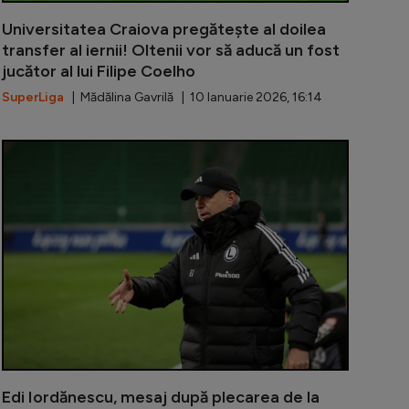
Universitatea Craiova pregătește al doilea
transfer al iernii! Oltenii vor să aducă un fost
jucător al lui Filipe Coelho
SuperLiga
| Mădălina Gavrilă | 10 Ianuarie 2026, 16:14
 de FRF, secundul favorit al lui Edi Iordănescu a devenit 
Edi Iordănes
Edi Iordănescu, mesaj după plecarea de la