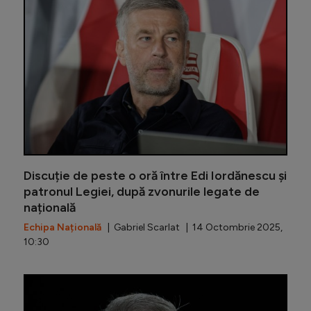
Discuție de peste o oră între Edi Iordănescu și
patronul Legiei, după zvonurile legate de
națională
Echipa Națională
| Gabriel Scarlat | 14 Octombrie 2025,
10:30
Contre în