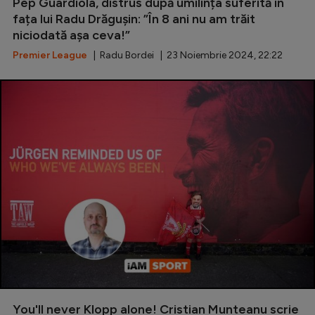
Intră în cont
Pep Guardiola, distrus după umilința suferită în
fața lui Radu Drăgușin: ”În 8 ani nu am trăit
Creează cont
niciodată așa ceva!”
Premier League
| Radu Bordei | 23 Noiembrie 2024, 22:22
You'll never Klopp alone! Cristian Munteanu scrie