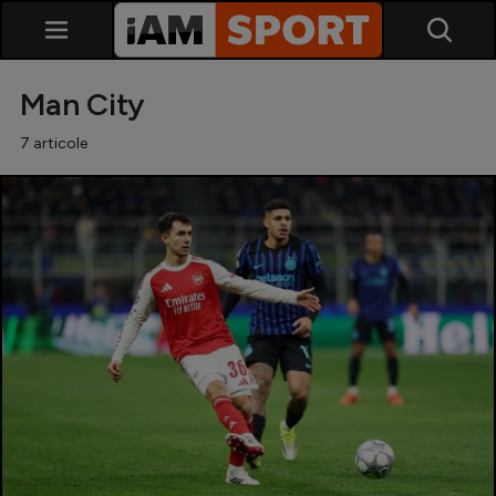
Man City
7 articole
SuperLiga
Liga 2
Cupa României
Echipa Națională
U21
Fotbal feminin