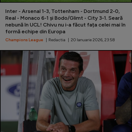
Special
Inter - Arsenal 1-3, Tottenham - Dortmund 2-0,
Real - Monaco 6-1 și Bodo/Glimt - City 3-1. Seară
Diverse
nebună în UCL! Chivu nu i-a făcut fața celei mai în
formă echipe din Europa
Inedit
Champions League
| Redactia | 20 Ianuarie 2026, 23:58
Clasamente
Champions League
Europa League
Conference League
CM 2026
Premier League
LaLiga