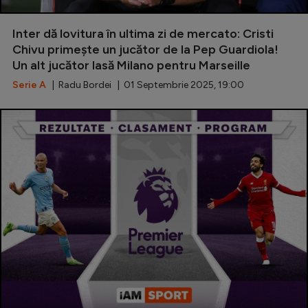
Serie A
Inter dă lovitura în ultima zi de mercato: Cristi
Bundesliga
Chivu primește un jucător de la Pep Guardiola!
Un alt jucător lasă Milano pentru Marseille
Ligue 1
Serie A
| Radu Bordei | 01 Septembrie 2025, 19:00
Campionate
Starurile fotbalului
EURO 2024
Stranieri
Clasamente
Tenis
Handbal