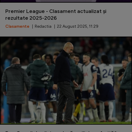
Natație
Premier League - Clasament actualizat și
Formula 1
rezultate 2025-2026
Clasamente
| Redactia | 22 August 2025, 11:29
Gimnastică
Auto
Rugby
Ciclism
Alte sporturi
JO 2024
JO 2026