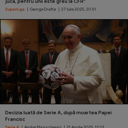
Intră în cont
juca, pentru unii este greu la CFR"
SuperLiga
| George Drafta | 27 Iulie 2025, 20:51
Creează cont
Decizia luată de Serie A, după moartea Papei
Francisc
Serie A
| Andrei Mazurchievici | 21 Aprilie 2025, 12:01