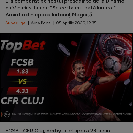
L-a comparat pe fostul președinte de la Dinamo
cu Vinicius Junior: ”Se certa cu toată lumea!”.
Serie A
Amintiri din epoca lui Ionuț Negoiță
Bundesliga
SuperLiga
| Alina Popa | 05 Aprilie 2026, 12:35
Ligue 1
Campionate
Starurile fotbalului
EURO 2024
Stranieri
Clasamente
Tenis
Handbal
FCSB - CFR Cluj, derby-ul etapei a 23-a din