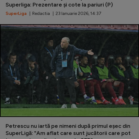
Superliga: Prezentare și cote la pariuri (P)
Natație
SuperLiga
| Redactia | 23 Ianuarie 2026, 14:37
Formula 1
Gimnastică
Auto
Rugby
Ciclism
Alte sporturi
JO 2024
JO 2026
Petrescu nu iartă pe nimeni după primul eșec din
SuperLigă: "Am aflat care sunt jucătorii care pot