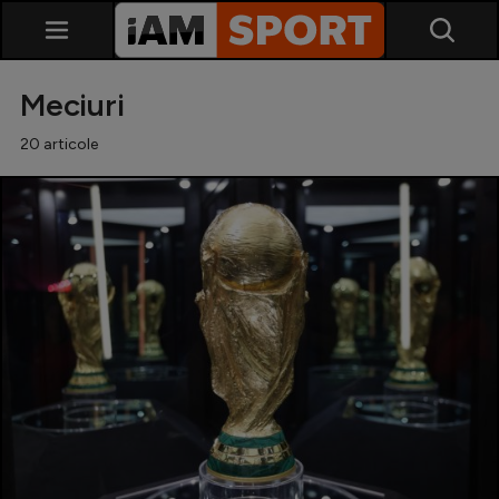
Meciuri
20 articole
SuperLiga
Liga 2
Cupa României
Echipa Națională
U21
Fotbal feminin