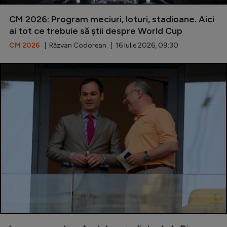
Special
CM 2026: Program meciuri, loturi, stadioane. Aici
ai tot ce trebuie să știi despre World Cup
Diverse
CM 2026
| Răzvan Codorean | 16 Iulie 2026, 09:30
Inedit
Clasamente
Champions League
Europa League
Conference League
CM 2026
Premier League
LaLiga