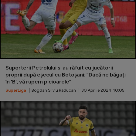
Suporterii Petrolului s-au răfuit cu jucătorii
proprii după eșecul cu Botoșani: ”Dacă ne băgați
în 'B', vă rupem picioarele”
SuperLiga
| Bogdan Silviu Răducan | 30 Aprilie 2024, 10:05