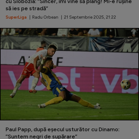
Intră în cont
cu Slobozia: ”Sincer, îmi vine să plâng! Mi-e rușine
să ies pe stradă”
Creează cont
SuperLiga
| Radu Orbean | 21 Septembrie 2025, 21:22
Paul Papp, după eșecul usturător cu Dinamo:
”Suntem negri de supărare”