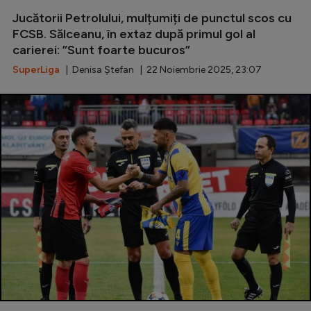
Jucătorii Petrolului, mulțumiți de punctul scos cu
Serie A
FCSB. Sălceanu, în extaz după primul gol al
Bundesliga
carierei: ”Sunt foarte bucuros”
Ligue 1
SuperLiga
| Denisa Ștefan | 22 Noiembrie 2025, 23:07
Campionate
Starurile fotbalului
EURO 2024
Stranieri
Clasamente
Tenis
Handbal