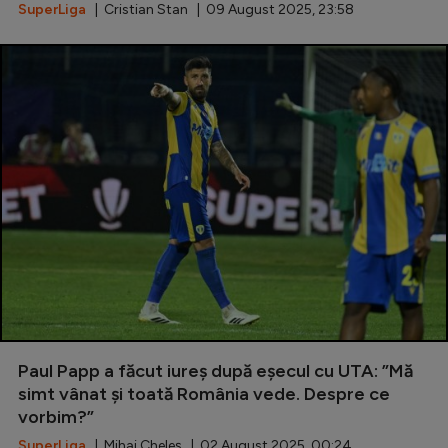
SuperLiga
| Cristian Stan | 09 August 2025, 23:58
Paul Papp a făcut iureș după eșecul cu UTA: ”Mă
simt vânat și toată România vede. Despre ce
vorbim?”
SuperLiga
| Mihai Cheleș | 02 August 2025, 00:24