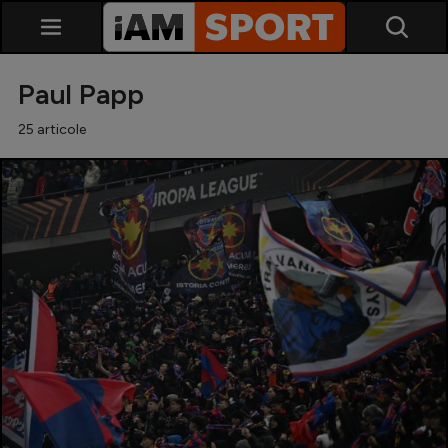
Paul Papp
25 articole
SuperLiga
Liga 2
Cupa României
Echipa Națională
U21
Fotbal feminin