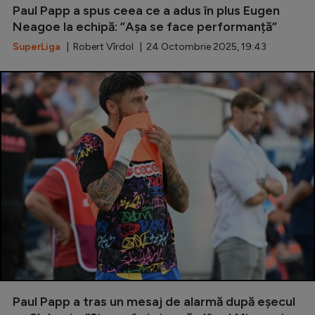
Paul Papp a spus ceea ce a adus în plus Eugen
Natație
Neagoe la echipă: ”Așa se face performanță”
Formula 1
SuperLiga
| Robert Vîrdol | 24 Octombrie 2025, 19:43
Gimnastică
Auto
Rugby
Ciclism
Alte sporturi
JO 2024
JO 2026
Paul Papp a tras un mesaj de alarmă după eșecul