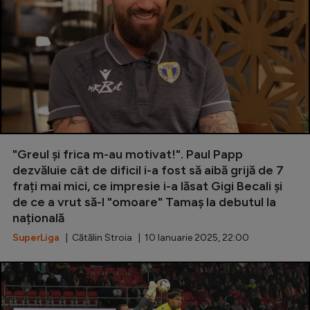
"Greul și frica m-au motivat!". Paul Papp
dezvăluie cât de dificil i-a fost să aibă grijă de 7
frați mai mici, ce impresie i-a lăsat Gigi Becali și
de ce a vrut să-l "omoare" Tamaș la debutul la
națională
SuperLiga
| Cătălin Stroia | 10 Ianuarie 2025, 22:00