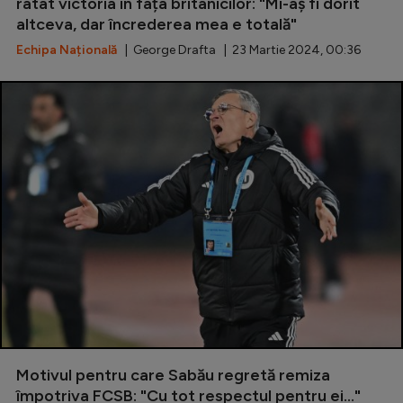
Intră în cont
ratat victoria în fața britanicilor: "Mi-aș fi dorit
altceva, dar încrederea mea e totală"
Creează cont
Echipa Națională
| George Drafta | 23 Martie 2024, 00:36
Motivul pentru care Sabău regretă remiza
împotriva FCSB: "Cu tot respectul pentru ei..."