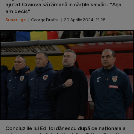
ajutat Craiova să rămână în cărțile salvării: "Așa
Natație
am decis"
Formula 1
SuperLiga
| George Drafta | 20 Aprilie 2024, 21:28
Gimnastică
Auto
Rugby
Ciclism
Alte sporturi
JO 2024
JO 2026
Concluziile lui Edi Iordănescu după ce naționala a