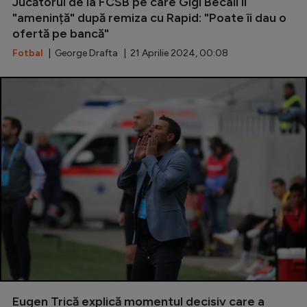
Jucătorul de la FCSB pe care Gigi Becali îl
"amenință" după remiza cu Rapid: "Poate îi dau o
Serie A
ofertă pe bancă"
Bundesliga
Fotbal
| George Drafta | 21 Aprilie 2024, 00:08
Ligue 1
Campionate
Starurile fotbalului
EURO 2024
Stranieri
Clasamente
Tenis
Handbal
Eugen Trică explică momentul decisiv care a