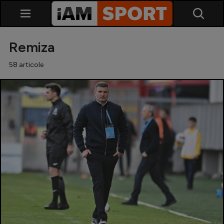
Remiza
58 articole
SuperLiga
Liga 2
Cupa României
Echipa Națională
U21
Fotbal feminin