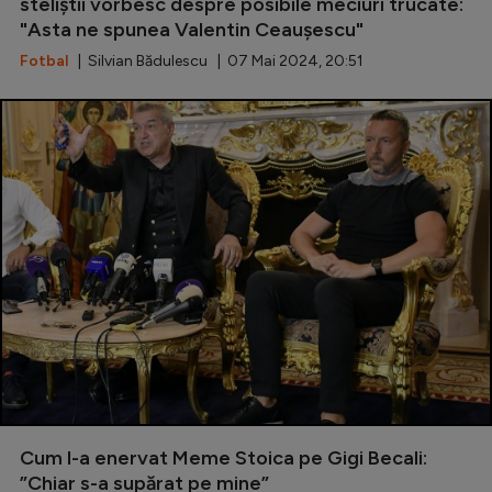
steliștii vorbesc despre posibile meciuri trucate:
"Asta ne spunea Valentin Ceaușescu"
Fotbal
| Silvian Bădulescu | 07 Mai 2024, 20:51
Cum l-a enervat Meme Stoica pe Gigi Becali:
”Chiar s-a supărat pe mine”