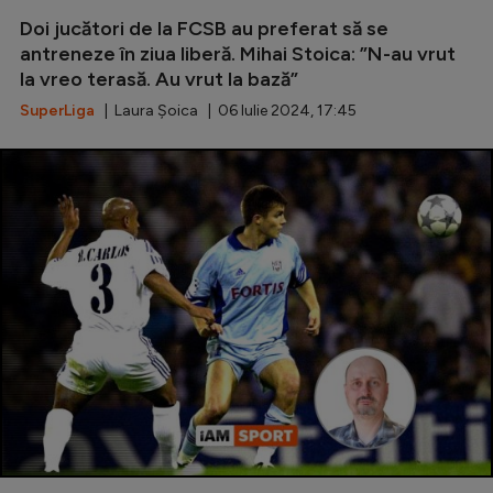
Doi jucători de la FCSB au preferat să se
Serie A
antreneze în ziua liberă. Mihai Stoica: ”N-au vrut
Bundesliga
la vreo terasă. Au vrut la bază”
Ligue 1
SuperLiga
| Laura Șoica | 06 Iulie 2024, 17:45
Campionate
Starurile fotbalului
EURO 2024
Stranieri
Clasamente
Tenis
Handbal