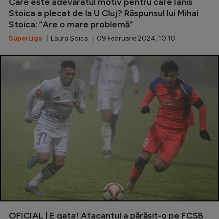
Care este adevăratul motiv pentru care Ianis
Stoica a plecat de la U Cluj? Răspunsul lui Mihai
Stoica: ”Are o mare problemă”
SuperLiga
| Laura Șoica | 09 Februarie 2024, 10:10
OFICIAL | E gata! Atacantul a părăsit-o pe FCSB