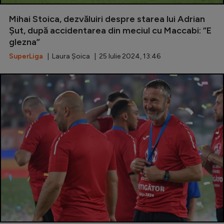
Special
Mihai Stoica, dezvăluiri despre starea lui Adrian
Șut, după accidentarea din meciul cu Maccabi: ”E
Diverse
glezna”
Inedit
SuperLiga
| Laura Șoica | 25 Iulie 2024, 13:46
Clasamente
Champions League
Europa League
Conference League
CM 2026
Premier League
LaLiga