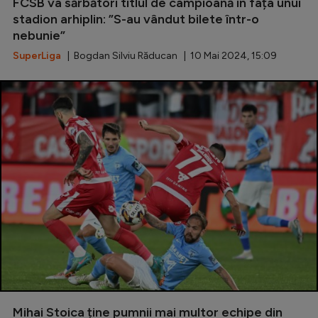
Intră în cont
FCSB va sărbători titlul de campioană în fața unui
stadion arhiplin: ”S-au vândut bilete într-o
Creează cont
nebunie”
SuperLiga
| Bogdan Silviu Răducan | 10 Mai 2024, 15:09
Mihai Stoica ține pumnii mai multor echipe din