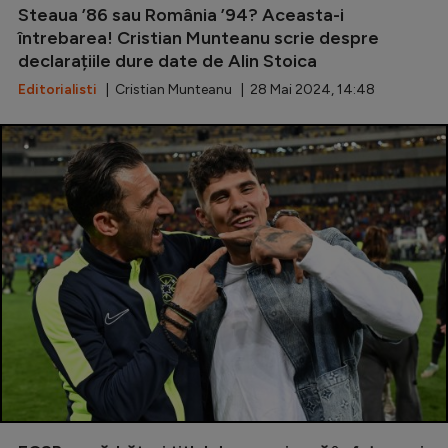
Steaua ’86 sau România ’94? Aceasta-i
Natație
întrebarea! Cristian Munteanu scrie despre
Formula 1
declarațiile dure date de Alin Stoica
Editorialisti
| Cristian Munteanu | 28 Mai 2024, 14:48
Gimnastică
Auto
Rugby
Ciclism
Alte sporturi
JO 2024
JO 2026