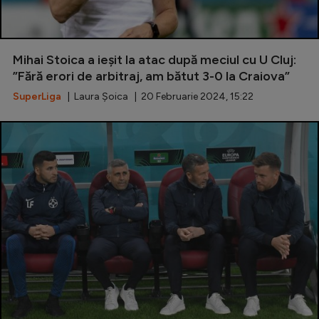
Mihai Stoica a ieșit la atac după meciul cu U Cluj:
”Fără erori de arbitraj, am bătut 3-0 la Craiova”
SuperLiga
| Laura Șoica | 20 Februarie 2024, 15:22