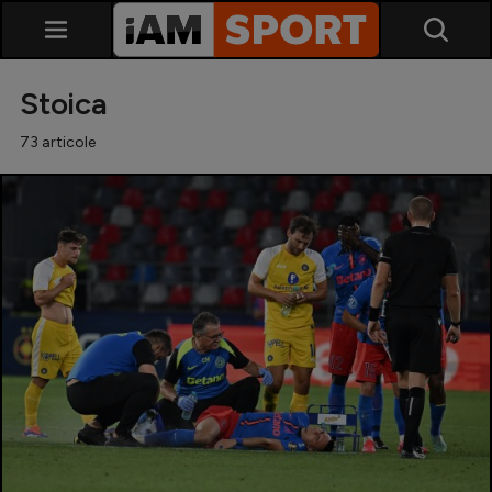
Stoica
73 articole
SuperLiga
Liga 2
Cupa României
Echipa Națională
U21
Fotbal feminin