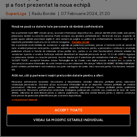
și a fost prezentat la noua echipă
SuperLiga
| Radu Bordei | 07 Februarie 2024, 21:20
Nouă ne pasă ca datele tale personale să rămână confidențiale
Noi și partenerii noștri
1017
stocăm și/sau accesăm informații pe dispozitivul dvs., precum identificatorii cookie unici pentru
prelucrarea datelor cu caracter personal. Puteți accepta sau gestiona preferințele dvs. făcând clic mai jos, respectiv vă
puteți opune utilizării unui interes legitim în orice moment pe pagina cu politica de confidențialitate. Aceste alegeri vor fi
raportate partenerilor noștri și nu vă vor afecta navigarea.
Mai multe detalii
Noi si partenerii nostri (retelele de socializare si agentiile de publicitate partenere, precum si furnizorii nostri de servicii de
date analitice) prelucram date pentru a permite website-ului sa functioneze, pentru a personaliza continutul si anunturile
publicitare afisate in functie de interesele si/sau profilul dvs., pentru a va oferi functionalitati aferente retelelor de
socializare si pentru a analiza traficul pe website. Beneficiati de drepturile prevazute de art. 15-22 din GDPR in legatura
cu prelucrarea datelor cu caracter personal. Aceste drepturi pot fi exercitate prin modalitatea indicata
aici
. Prin click pe
“ACCEPT TOATE”, acceptati folosirea tuturor Tehnologiilor de tip Cookie, care implica inclusiv acceptul dvs. cu privire la
stocarea/accesarea informatiilor de catre Vendor-ii cu care colaboram. Prin click pe “VREAU SA MODIFIC SETARILE INDIVIDUAL”
puteti schimba preferintele in mod individual, mai putin cele legate de cookie strict necesare pentru functionarea website-
ului.
Atât noi, cât și partenerii noștri prelucrăm datele pentru a oferi:
Măsurarea performanței reclamelor. Dezvoltarea și îmbunătățirea serviciilor. Utilizarea profilurilor pentru selectarea
conținutului personalizat. Stocarea și/sau accesarea informațiilor de pe un dispozitiv. Crearea profilurilor de conținut
personalizat. Utilizarea profilurilor pentru selectarea publicității personalizate. Crearea profilurilor pentru publicitate
personalizată. Măsurarea performanței conținutului. Înțelegerea publicului prin statistici sau combinații de date din surse
diferite. Utilizarea de date limitate pentru a selecta publicitatea. Utilizarea datelor limitate pentru a selecta conținutul.
Date precise de geolocație și identificarea prin scanarea dispozitivului.
Listă parteneri (furnizori)
ACCEPT TOATE
VREAU SA MODIFIC SETARILE INDIVIDUAL
Pe lângă Adrian Șut, FCSB nu se va putea baza pe
un alt titular de la duelul cu Farul la meciul cu