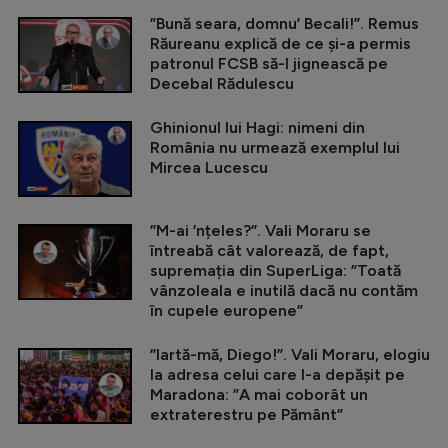
”Bună seara, domnu’ Becali!”. Remus
Răureanu explică de ce și-a permis
patronul FCSB să-l jignească pe
Decebal Rădulescu
Ghinionul lui Hagi: nimeni din
România nu urmează exemplul lui
Mircea Lucescu
”M-ai ’nțeles?”. Vali Moraru se
întreabă cât valorează, de fapt,
supremația din SuperLiga: ”Toată
vânzoleala e inutilă dacă nu contăm
în cupele europene”
”Iartă-mă, Diego!”. Vali Moraru, elogiu
la adresa celui care l-a depășit pe
Maradona: ”A mai coborât un
extraterestru pe Pământ”