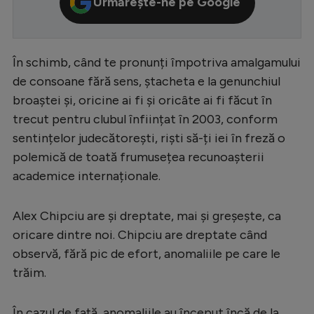
Urmărește-ne pe Google
Serie A
Bundesliga
În schimb, când te pronunți împotriva amalgamului
Ligue 1
de consoane fără sens, ștacheta e la genunchiul
Campionate
broaștei și, oricine ai fi și oricâte ai fi făcut în
trecut pentru clubul înființat în 2003, conform
Starurile fotbalului
sentințelor judecătorești, riști să-ți iei în freză o
EURO 2024
polemică de toată frumusețea recunoașterii
academice internaționale.
Stranieri
Clasamente
Alex Chipciu are și dreptate, mai și greșește, ca
oricare dintre noi. Chipciu are dreptate când
observă, fără pic de efort, anomaliile pe care le
trăim.
Tenis
Handbal
În cazul de față, anomaliile au început încă de la