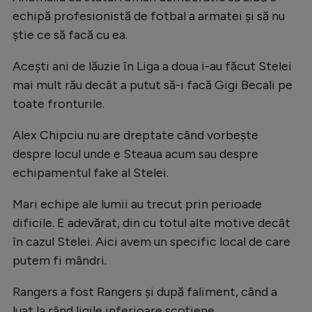
echipă profesionistă de fotbal a armatei și să nu
știe ce să facă cu ea.
Acești ani de lăuzie în Liga a doua i-au făcut Stelei
mai mult rău decât a putut să-i facă Gigi Becali pe
toate fronturile.
Alex Chipciu nu are dreptate când vorbește
despre locul unde e Steaua acum sau despre
echipamentul fake al Stelei.
Mari echipe ale lumii au trecut prin perioade
dificile. E adevărat, din cu totul alte motive decât
în cazul Stelei. Aici avem un specific local de care
putem fi mândri.
Rangers a fost Rangers și după faliment, când a
luat la rând ligile inferioare scoțiene.