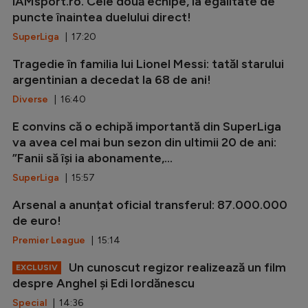
iAMsport.ro. Cele două echipe, la egalitate de
puncte înaintea duelului direct!
SuperLiga
| 17:20
Tragedie în familia lui Lionel Messi: tatăl starului
argentinian a decedat la 68 de ani!
Diverse
| 16:40
E convins că o echipă importantă din SuperLiga
va avea cel mai bun sezon din ultimii 20 de ani:
”Fanii să își ia abonamente,...
SuperLiga
| 15:57
Arsenal a anunțat oficial transferul: 87.000.000
de euro!
Premier League
| 15:14
Un cunoscut regizor realizează un film
EXCLUSIV
despre Anghel și Edi Iordănescu
Special
| 14:36