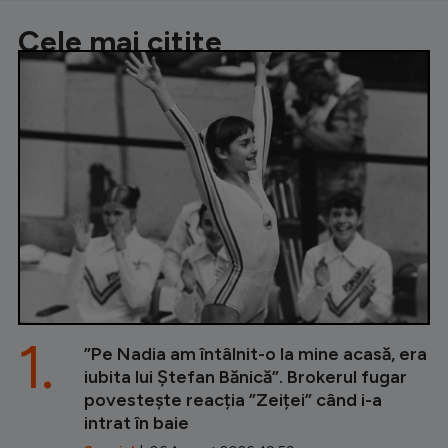
Cele mai citite
1.
”Pe Nadia am întâlnit-o la mine acasă, era
iubita lui Ștefan Bănică”. Brokerul fugar
povestește reacția ”Zeiței” când i-a
intrat în baie