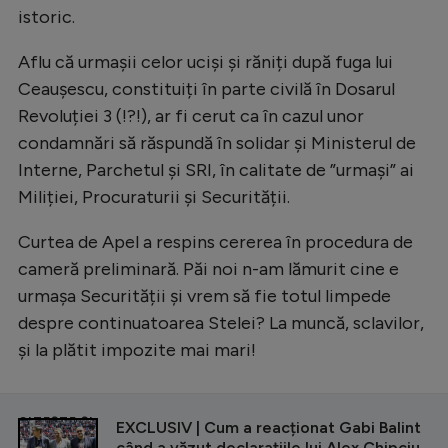
istoric.
Aflu că urmașii celor uciși și răniți după fuga lui
Ceaușescu, constituiți în parte civilă în Dosarul
Revoluției 3 (!?!), ar fi cerut ca în cazul unor
condamnări să răspundă în solidar și Ministerul de
Interne, Parchetul și SRI, în calitate de ”urmași” ai
Miliției, Procuraturii și Securității.
Curtea de Apel a respins cererea în procedura de
cameră preliminară. Păi noi n-am lămurit cine e
urmașa Securității și vrem să fie totul limpede
despre continuatoarea Stelei? La muncă, sclavilor,
și la plătit impozite mai mari!
CITEȘTE ȘI
EXCLUSIV | Cum a reacționat Gabi Balint
când a văzut declarațiile lui Alex Chipciu