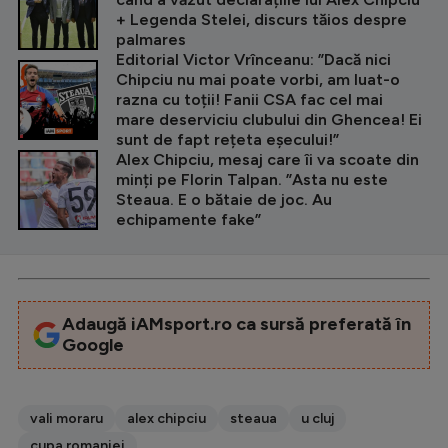
+ Legenda Stelei, discurs tăios despre
palmares
Editorial Victor Vrînceanu: ”Dacă nici
Chipciu nu mai poate vorbi, am luat-o
razna cu toții! Fanii CSA fac cel mai
mare deserviciu clubului din Ghencea! Ei
sunt de fapt rețeta eșecului!”
Alex Chipciu, mesaj care îi va scoate din
minți pe Florin Talpan. ”Asta nu este
Steaua. E o bătaie de joc. Au
echipamente fake”
Adaugă iAMsport.ro ca sursă preferată în
Google
vali moraru
alex chipciu
steaua
u cluj
cupa romaniei