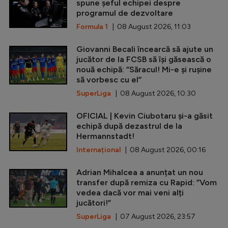
spune șeful echipei despre
programul de dezvoltare
Formula 1
| 08 August 2026, 11:03
Giovanni Becali încearcă să ajute un
jucător de la FCSB să își găsească o
nouă echipă: ”Săracul! Mi-e și rușine
să vorbesc cu el”
SuperLiga
| 08 August 2026, 10:30
OFICIAL | Kevin Ciubotaru și-a găsit
echipă după dezastrul de la
Hermannstadt!
Internațional
| 08 August 2026, 00:16
Adrian Mihalcea a anunțat un nou
transfer după remiza cu Rapid: ”Vom
vedea dacă vor mai veni alți
jucători!”
SuperLiga
| 07 August 2026, 23:57