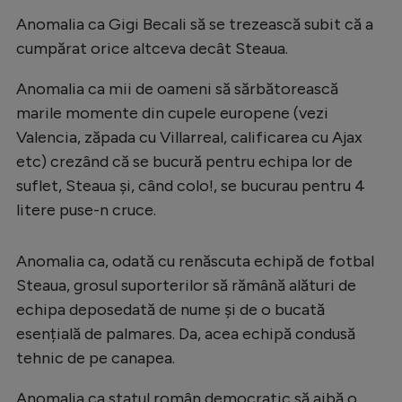
Intră în cont
Anomalia ca Gigi Becali să se trezească subit că a
Creează cont
cumpărat orice altceva decât Steaua.
Anomalia ca mii de oameni să sărbătorească
marile momente din cupele europene (vezi
Valencia, zăpada cu Villarreal, calificarea cu Ajax
etc) crezând că se bucură pentru echipa lor de
suflet, Steaua și, când colo!, se bucurau pentru 4
litere puse-n cruce.
Anomalia ca, odată cu renăscuta echipă de fotbal
Steaua, grosul suporterilor să rămână alături de
echipa deposedată de nume și de o bucată
esențială de palmares. Da, acea echipă condusă
tehnic de pe canapea.
Anomalia ca statul român democratic să aibă o