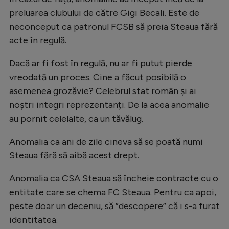
Natație
preluarea clubului de către Gigi Becali. Este de
neconceput ca patronul FCSB să preia Steaua fără
Formula 1
acte în regulă.
Gimnastică
Dacă ar fi fost în regulă, nu ar fi putut pierde
Auto
vreodată un proces. Cine a făcut posibilă o
Rugby
asemenea grozăvie? Celebrul stat român și ai
noștri integri reprezentanți. De la acea anomalie
Ciclism
au pornit celelalte, ca un tăvălug.
Alte sporturi
Anomalia ca ani de zile cineva să se poată numi
JO 2024
Steaua fără să aibă acest drept.
JO 2026
Anomalia ca CSA Steaua să încheie contracte cu o
entitate care se chema FC Steaua. Pentru ca apoi,
peste doar un deceniu, să ”descopere” că i s-a furat
identitatea.