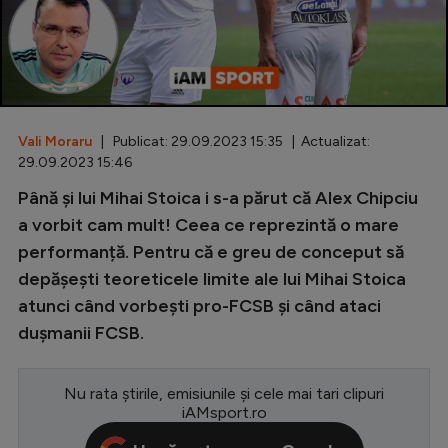
Special
Diverse
Inedit
Vali Moraru
| Publicat: 29.09.2023 15:35 | Actualizat:
Clasamente
29.09.2023 15:46
Până și lui Mihai Stoica i s-a părut că Alex Chipciu
a vorbit cam mult! Ceea ce reprezintă o mare
performanță. Pentru că e greu de conceput să
Champions League
depășești teoreticele limite ale lui Mihai Stoica
Europa League
atunci când vorbești pro-FCSB și când ataci
Conference League
dușmanii FCSB.
CM 2026
Nu rata știrile, emisiunile și cele mai tari clipuri
Premier League
iAMsport.ro
LaLiga