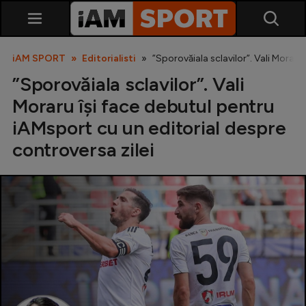
iAM SPORT
Editorialisti
”Sporovăiala sclavilor”. Vali Moraru
”Sporovăiala sclavilor”. Vali
Moraru își face debutul pentru
iAMsport cu un editorial despre
controversa zilei
SuperLiga
Liga 2
Cupa României
Echipa Națională
U21
Fotbal feminin