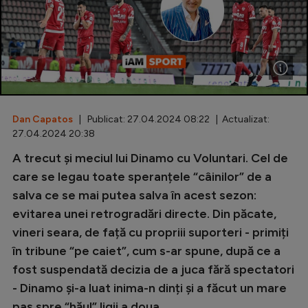
Special
Diverse
Inedit
Clasamente
Dan Capatos
| Publicat: 27.04.2024 08:22 | Actualizat:
27.04.2024 20:38
A trecut și meciul lui Dinamo cu Voluntari. Cel de
Champions League
care se legau toate speranțele “câinilor” de a
salva ce se mai putea salva în acest sezon:
Europa League
evitarea unei retrogradări directe. Din păcate,
Conference League
vineri seara, de față cu propriii suporteri - primiți
în tribune “pe caiet”, cum s-ar spune, după ce a
CM 2026
fost suspendată decizia de a juca fără spectatori
Premier League
- Dinamo și-a luat inima-n dinți și a făcut un mare
LaLiga
pas spre “hăul” ligii a doua.