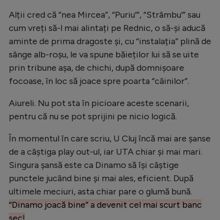
Natație
Alții cred că “nea Mircea”, “Puriu’”, “Strâmbu’” sau
cum vreți să-l mai alintați pe Rednic, o să-și aducă
Formula 1
aminte de prima dragoste și, cu “instalația” plină de
Gimnastică
sânge alb-roșu, le va spune băieților lui să se uite
Auto
prin tribune așa, de chichi, după domnișoare
focoase, în loc să joace spre poarta “câinilor”.
Rugby
Ciclism
Aiureli. Nu pot sta în picioare aceste scenarii,
pentru că nu se pot sprijini pe nicio logică.
Alte sporturi
JO 2024
În momentul în care scriu, U Cluj încă mai are șanse
de a câștiga play out-ul, iar UTA chiar și mai mari.
JO 2026
Singura șansă este ca Dinamo să își câștige
punctele jucând bine și mai ales, eficient. După
ultimele meciuri, asta chiar pare o glumă bună.
“Dinamo joacă bine” a devenit cel mai scurt banc
sec!