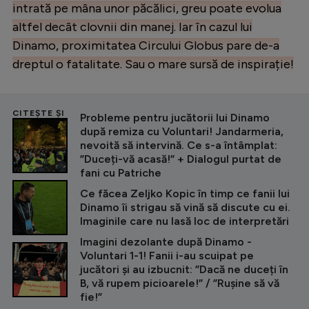
intrată pe mâna unor păcălici, greu poate evolua
altfel decât clovnii din manej. Iar în cazul lui
Dinamo, proximitatea Circului Globus pare de-a
dreptul o fatalitate. Sau o mare sursă de inspirație!
CITEȘTE ȘI
Probleme pentru jucătorii lui Dinamo
după remiza cu Voluntari! Jandarmeria,
nevoită să intervină. Ce s-a întâmplat:
”Duceți-vă acasă!” + Dialogul purtat de
fani cu Patriche
Ce făcea Zeljko Kopic în timp ce fanii lui
Dinamo îi strigau să vină să discute cu ei.
Imaginile care nu lasă loc de interpretări
Imagini dezolante după Dinamo -
Voluntari 1-1! Fanii i-au scuipat pe
jucători și au izbucnit: ”Dacă ne duceți în
B, vă rupem picioarele!” / ”Rușine să vă
fie!”