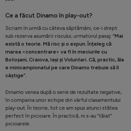
Intră în cont
Creează cont
Ce a făcut Dinamo în play-out?
Scriam în urmă cu câteva săptămâni, ce-i drept
sub rezerva asumării riscului, urmatorul pasaj:
“Mai
există o teorie. Mă risc și o expun. Înțeleg că
marea <concentrare> va fi în meciurile cu
Botoșani, Craiova, Iași și Voluntari. Că, practic, ăla
e minicampionatul pe care Dinamo trebuie să îl
câștige”.
Dinamo venea după o serie de rezultate negative,
în compania unor echipe din vârful clasamentului
play-out. În teorie, tot ce am spus atunci stătea
perfect în picioare. În practică, ni s-au “tăiat”
picioarele.