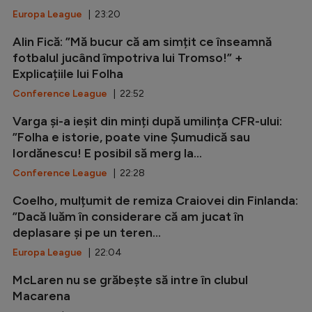
Europa League
| 23:20
Alin Fică: ”Mă bucur că am simțit ce înseamnă
fotbalul jucând împotriva lui Tromso!” +
Explicațiile lui Folha
Conference League
| 22:52
Varga și-a ieșit din minți după umilința CFR-ului:
”Folha e istorie, poate vine Șumudică sau
Iordănescu! E posibil să merg la...
Conference League
| 22:28
Coelho, mulțumit de remiza Craiovei din Finlanda:
”Dacă luăm în considerare că am jucat în
deplasare și pe un teren...
Europa League
| 22:04
McLaren nu se grăbește să intre în clubul
Macarena