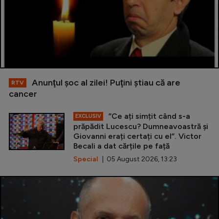
Anunţul şoc al zilei! Puţini ştiau că are
RTV
cancer
”Ce ați simțit când s-a
EXCLUSIV
prăpădit Lucescu? Dumneavoastră și
Giovanni erați certați cu el”. Victor
Becali a dat cărțile pe față
Special
| 05 August 2026, 13:23