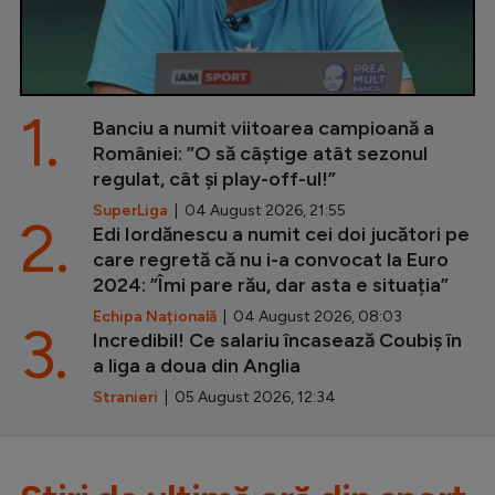
1.
Banciu a numit viitoarea campioană a
României: ”O să câștige atât sezonul
regulat, cât și play-off-ul!”
SuperLiga
| 04 August 2026, 21:55
2.
Edi Iordănescu a numit cei doi jucători pe
care regretă că nu i-a convocat la Euro
2024: ”Îmi pare rău, dar asta e situația”
Echipa Națională
| 04 August 2026, 08:03
3.
Incredibil! Ce salariu încasează Coubiș în
a liga a doua din Anglia
Stranieri
| 05 August 2026, 12:34