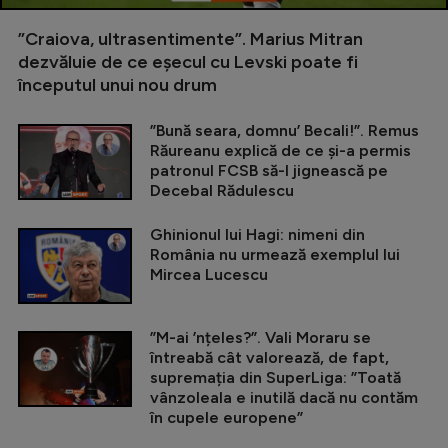
”Craiova, ultrasentimente”. Marius Mitran
dezvăluie de ce eșecul cu Levski poate fi
începutul unui nou drum
”Bună seara, domnu’ Becali!”. Remus
Răureanu explică de ce și-a permis
patronul FCSB să-l jignească pe
Decebal Rădulescu
Ghinionul lui Hagi: nimeni din
România nu urmează exemplul lui
Mircea Lucescu
”M-ai ’nțeles?”. Vali Moraru se
întreabă cât valorează, de fapt,
supremația din SuperLiga: ”Toată
vânzoleala e inutilă dacă nu contăm
în cupele europene”