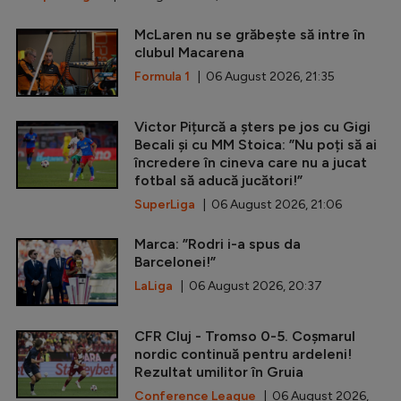
McLaren nu se grăbește să intre în
clubul Macarena
Formula 1
| 06 August 2026, 21:35
Victor Pițurcă a șters pe jos cu Gigi
Becali și cu MM Stoica: ”Nu poți să ai
încredere în cineva care nu a jucat
fotbal să aducă jucători!”
SuperLiga
| 06 August 2026, 21:06
Marca: ”Rodri i-a spus da
Barcelonei!”
LaLiga
| 06 August 2026, 20:37
CFR Cluj - Tromso 0-5. Coșmarul
nordic continuă pentru ardeleni!
Rezultat umilitor în Gruia
Conference League
| 06 August 2026,