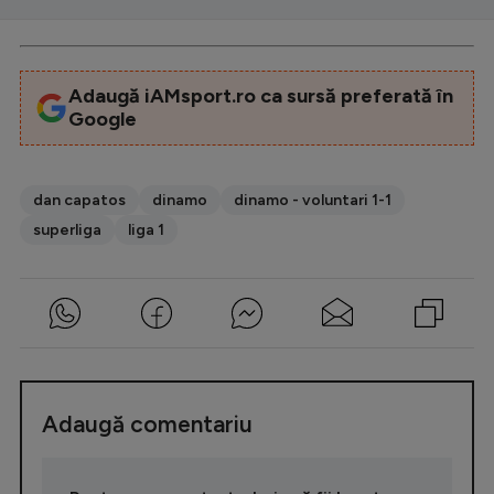
Adaugă iAMsport.ro ca sursă preferată în
Google
dan capatos
dinamo
dinamo - voluntari 1-1
superliga
liga 1
Adaugă comentariu