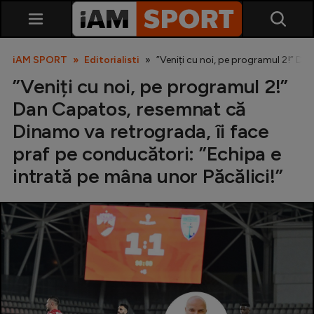
iAM SPORT
Editorialisti
”Veniți cu noi, pe programul 2!” Da
”Veniți cu noi, pe programul 2!”
Dan Capatos, resemnat că
Dinamo va retrograda, îi face
praf pe conducători: ”Echipa e
intrată pe mâna unor Păcălici!”
SuperLiga
Liga 2
Cupa României
Echipa Națională
U21
Fotbal feminin