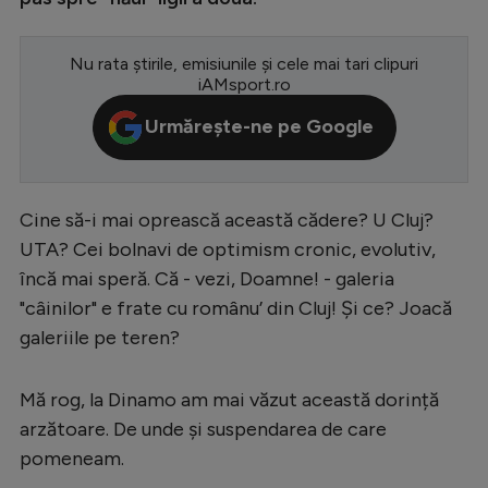
Serie A
Nu rata știrile, emisiunile și cele mai tari clipuri
Bundesliga
iAMsport.ro
Ligue 1
Urmărește-ne pe Google
Campionate
Starurile fotbalului
Cine să-i mai oprească această cădere? U Cluj?
EURO 2024
UTA? Cei bolnavi de optimism cronic, evolutiv,
Stranieri
încă mai speră. Că - vezi, Doamne! - galeria
"câinilor" e frate cu românu’ din Cluj! Și ce? Joacă
Clasamente
galeriile pe teren?
Mă rog, la Dinamo am mai văzut această dorință
arzătoare. De unde și suspendarea de care
Tenis
pomeneam.
Handbal