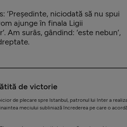
s: ‘Președinte, niciodată să nu spui
vom ajunge în finala Ligii
’. Am surâs, gândind: ‘este nebun’,
dreptate.
tită de victorie
cior de plecare spre Istanbul, patronul lui Inter a realiz
dinaintea meciului subliniază încrederea pe care o acord