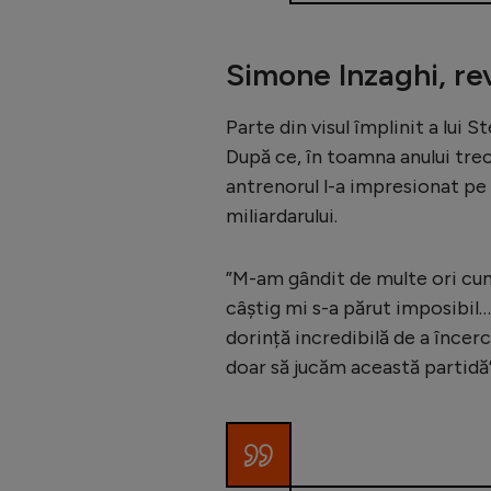
Simone Inzaghi, re
Parte din visul împlinit a lui 
După ce, în toamna anului trec
antrenorul l-a impresionat pe p
miliardarului.
”M-am gândit de multe ori cum 
câștig mi s-a părut imposibil… 
dorință incredibilă de a încer
doar să jucăm această partidă’”