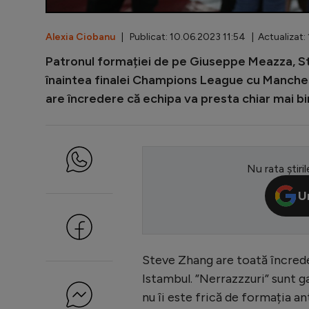
Alexia Ciobanu
| Publicat: 10.06.2023 11:54 | Actualizat: 
Patronul formației de pe Giuseppe Meazza, S
înaintea finalei Champions League cu Mancheste
are încredere că echipa va presta chiar mai bi
Nu rata știril
U
Steve Zhang are toată încreder
Istambul. ”Nerrazzzuri” sunt g
nu îi este frică de formația a