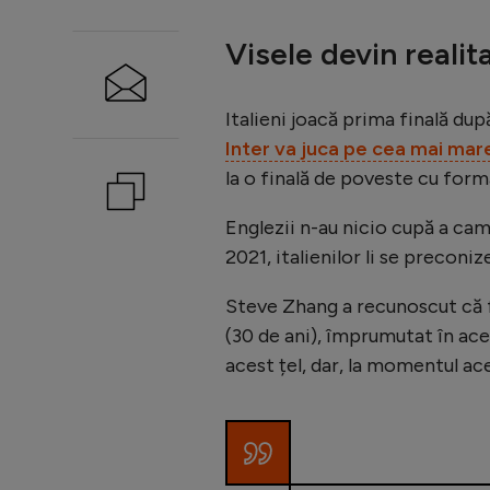
Visele devin realita
Italieni joacă prima finală dup
Inter va juca pe cea mai mare
la o finală de poveste cu forma
Englezii n-au nicio cupă a cam
2021, italienilor li se precon
Steve Zhang a recunoscut că f
(30 de ani), împrumutat în aces
acest țel, dar, la momentul ac