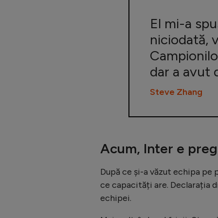
El mi-a spu
niciodată, 
Campionilor
dar a avut 
Steve Zhang
Acum, Inter e pregă
După ce și-a văzut echipa pe pi
ce capacități are. Declarația 
echipei.