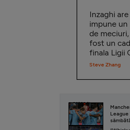
Inzaghi are
impune un c
de meciuri,
fost un cad
finala Ligii
Steve Zhang
CITEȘTE ȘI
Manches
League 
sâmbătă