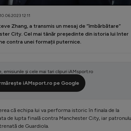
10.06.2023 12:11
teve Zhang, a transmis un mesaj de ”îmbărbătare”
r City. Cel mai tânăr președinte din istoria lui Inter
ne contra unei formații puternice.
e, emisiunile și cele mai tari clipuri iAMsport.ro
rmărește iAMsport.ro pe Google
ea că echipa lui va performa istoric în finala de la
ata de lupta finală contra Manchester City, iar patronulu
ntrenată de Guardiola.