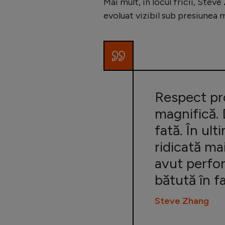
Mai mult, în locul fricii, Ste
evoluat vizibil sub presiunea 
Respect pr
magnifică. 
fată. În ult
ridicată mai
avut perfo
bătută în f
Steve Zhang