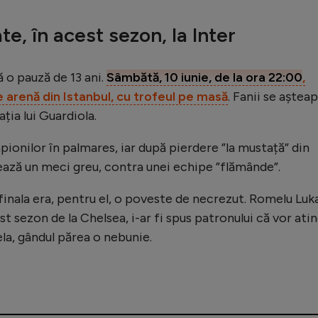
te, în acest sezon, la Inter
ă o pauză de 13 ani.
Sâmbătă, 10 iunie, de la ora 22:00
,
 arenă din Istanbul, cu trofeul pe masă
. Fanii se aștea
ția lui Guardiola.
pionilor în palmares, iar după pierdere ”la mustață” din
izează un meci greu, contra unei echipe ”flămânde”.
inala era, pentru el, o poveste de necrezut. Romelu Luk
t sezon de la Chelsea, i-ar fi spus patronului că vor ati
ela, gândul părea o nebunie.