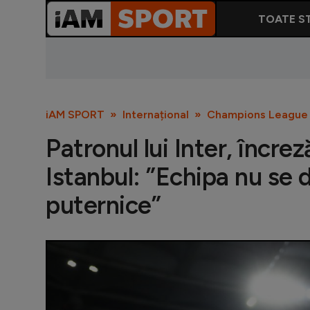
TOATE ST
iAM SPORT
Internațional
Champions League
Patronul lui Inter, încrez
Istanbul: ”Echipa nu se 
puternice”