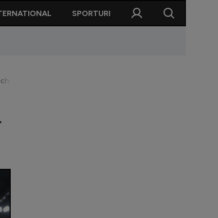
TERNATIONAL
SPORTURI
 ”Echipa nu se dă bătută în fața adversarelor puternice”
r