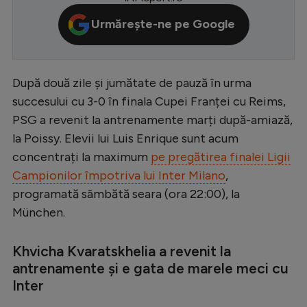
Serie A
Urmărește-ne pe Google
Bundesliga
Ligue 1
După două zile și jumătate de pauză în urma
Campionate
succesului cu 3-0 în finala Cupei Franței cu Reims,
PSG a revenit la antrenamente marți după-amiază,
Starurile fotbalului
la Poissy. Elevii lui Luis Enrique sunt acum
EURO 2024
concentrați la maximum
pe pregătirea finalei Ligii
Stranieri
Campionilor împotriva lui Inter Milano
,
programată sâmbătă seara (ora 22:00), la
Clasamente
München.
Khvicha Kvaratskhelia a revenit la
antrenamente și e gata de marele meci cu
Tenis
Inter
Handbal