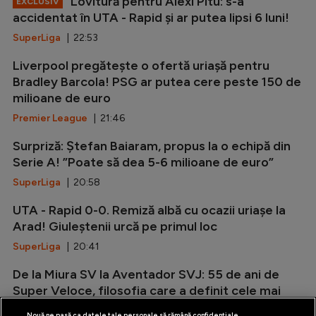
Lovitură pentru Alexi Pitu: s-a
EXCLUSIV
accidentat în UTA - Rapid și ar putea lipsi 6 luni!
SuperLiga
| 22:53
Liverpool pregătește o ofertă uriașă pentru
Bradley Barcola! PSG ar putea cere peste 150 de
milioane de euro
Premier League
| 21:46
Surpriză: Ștefan Baiaram, propus la o echipă din
Serie A! ”Poate să dea 5-6 milioane de euro”
SuperLiga
| 20:58
UTA - Rapid 0-0. Remiză albă cu ocazii uriașe la
Arad! Giuleștenii urcă pe primul loc
SuperLiga
| 20:41
De la Miura SV la Aventador SVJ: 55 de ani de
Super Veloce, filosofia care a definit cele mai
radicale Lamborghini V12
Nouă ne pasă ca datele tale personale să rămână confidențiale