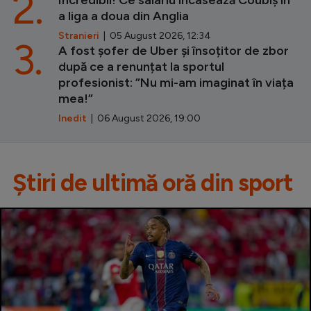
2.
Incredibil! Ce salariu încasează Coubiș în
a liga a doua din Anglia
Stranieri
| 05 August 2026, 12:34
3.
A fost șofer de Uber și însoțitor de zbor
după ce a renunțat la sportul
profesionist: ”Nu mi-am imaginat în viața
mea!”
Inedit
| 06 August 2026, 19:00
Știri de ultimă oră din sport