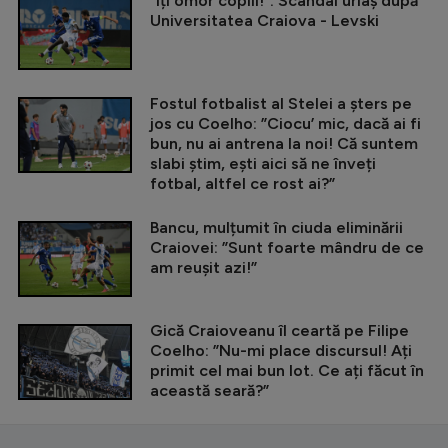
”Îți omor copiii!”. Scandal uriaș după
Universitatea Craiova - Levski
Fostul fotbalist al Stelei a șters pe
jos cu Coelho: ”Ciocu’ mic, dacă ai fi
bun, nu ai antrena la noi! Că suntem
slabi știm, ești aici să ne înveți
fotbal, altfel ce rost ai?”
Bancu, mulțumit în ciuda eliminării
Craiovei: ”Sunt foarte mândru de ce
am reușit azi!”
Gică Craioveanu îl ceartă pe Filipe
Coelho: ”Nu-mi place discursul! Ați
primit cel mai bun lot. Ce ați făcut în
această seară?”