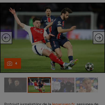
Natație
Formula 1
Gimnastică
Auto
Rugby
Ciclism
Alte sporturi
4
JO 2024
JO 2026
Potrivit jurnaliștilor de la
leparisien.fr
, sesiunea de