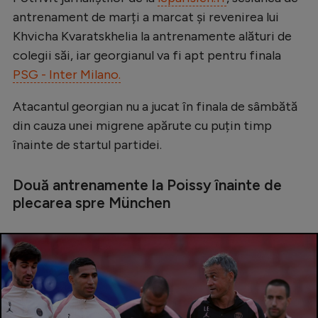
Intră în cont
antrenament de marți a marcat și revenirea lui
Creează cont
Khvicha Kvaratskhelia la antrenamente alături de
colegii săi, iar georgianul va fi apt pentru finala
PSG - Inter Milano.
Atacantul georgian nu a jucat în finala de sâmbătă
din cauza unei migrene apărute cu puțin timp
înainte de startul partidei.
Două antrenamente la Poissy înainte de
plecarea spre München