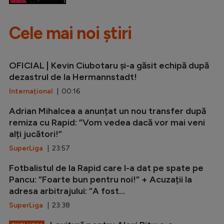
Cele mai noi știri
OFICIAL | Kevin Ciubotaru și-a găsit echipă după
dezastrul de la Hermannstadt!
Internațional
| 00:16
Adrian Mihalcea a anunțat un nou transfer după
remiza cu Rapid: ”Vom vedea dacă vor mai veni
alți jucători!”
SuperLiga
| 23:57
Fotbalistul de la Rapid care l-a dat pe spate pe
Pancu: ”Foarte bun pentru noi!” + Acuzații la
adresa arbitrajului: ”A fost...
SuperLiga
| 23:38