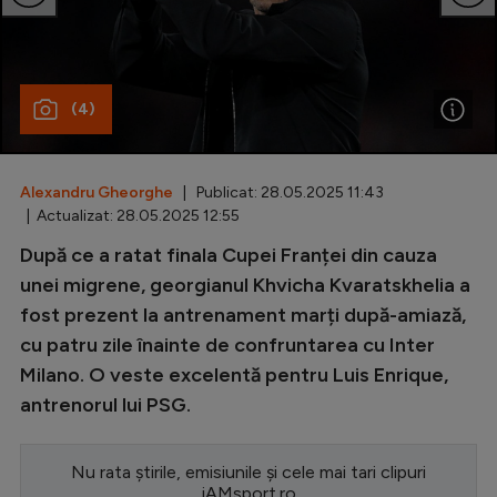
Special
Diverse
(4)
Inedit
Clasamente
Alexandru Gheorghe
| Publicat: 28.05.2025 11:43
| Actualizat: 28.05.2025 12:55
După ce a ratat finala Cupei Franței din cauza
Champions League
unei migrene, georgianul Khvicha Kvaratskhelia a
fost prezent la antrenament marți după-amiază,
Europa League
cu patru zile înainte de confruntarea cu Inter
Conference League
Milano. O veste excelentă pentru Luis Enrique,
antrenorul lui PSG.
CM 2026
Premier League
Nu rata știrile, emisiunile și cele mai tari clipuri
LaLiga
iAMsport.ro