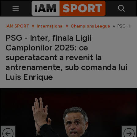
iAM SPORT
Internațional
Champions League
PSG - Inte
PSG - Inter, finala Ligii
Campionilor 2025: ce
superatacant a revenit la
antrenamente, sub comanda lui
Luis Enrique
SuperLiga
Liga 2
Cupa României
Echipa Națională
U21
Fotbal feminin