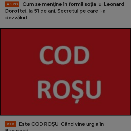
Cum se menţine în formă soţia lui Leonard
AS.RO
Doroftei, la 51 de ani. Secretul pe care l-a
dezvăluit
Este COD ROŞU. Când vine urgia în
RTV
Bucureşti