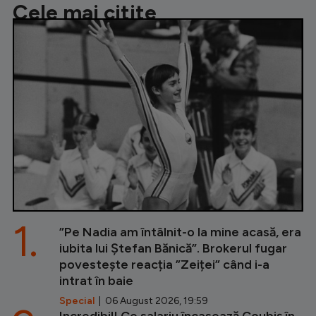
Cele mai citite
1.
”Pe Nadia am întâlnit-o la mine acasă, era
iubita lui Ștefan Bănică”. Brokerul fugar
povestește reacția ”Zeiței” când i-a
intrat în baie
Special
| 06 August 2026, 19:59