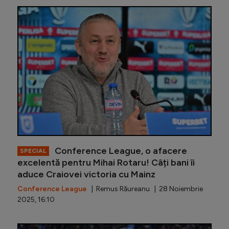
Magie la 
Conference League, o afacere
SPECIAL
excelentă pentru Mihai Rotaru! Câți bani îi
aduce Craiovei victoria cu Mainz
Conference League
| Remus Răureanu | 28 Noiembrie
2025, 16:10