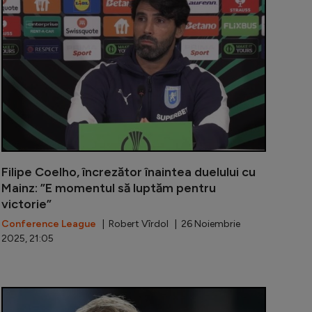
Filipe Coelho, încrezător înaintea duelului cu
Mainz: ”E momentul să luptăm pentru
victorie”
Conference League
| Robert Vîrdol | 26 Noiembrie
2025, 21:05
aiaram, ”înțepături” către Mirel Rădoi: ”Mi se dă încred
Când va fi Șt