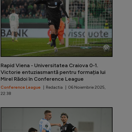
Rapid Viena - Universitatea Craiova 0-1.
Victorie entuziasmantă pentru formația lui
Mirel Rădoi în Conference League
Conference League
| Redactia | 06 Noiembrie 2025,
22:38
simba nu urmează ”modelul Baiaram”: ”Eu respect în tota
”Avem de luc