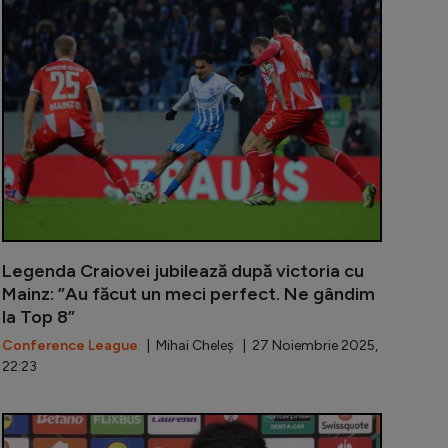
l Craiovei nu a mai rezistat: ”Multă lume îmi spune Vali, 
Bancu i-a tr
Legenda Craiovei jubilează după victoria cu
Mainz: ”Au făcut un meci perfect. Ne gândim
la Top 8”
Conference League
| Mihai Cheleș | 27 Noiembrie 2025,
22:23
fia specială pregătită de fanii Craiovei pentru meciul cu
Universitate