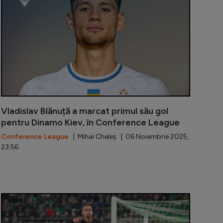
Vladislav Blănuță a marcat primul său gol
pentru Dinamo Kiev, în Conference League
Conference League
| Mihai Cheleș | 06 Noiembrie 2025,
23:56
executat" de central după doar 19 minute. Antrenorul Cr
Radu Naum, în