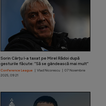
Sorin Cârțu l-a taxat pe Mirel Rădoi după
gesturile făcute: ”Să se gândească mai mult”
Conference League
| Vlad Nicorescu | 07 Noiembrie
2025, 09:21
rea făcută de patronul Mihai Rotaru după victoria imens
Căpitanul Ba