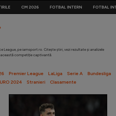
IRILE
CM 2026
FOTBAL INTERN
FOTBAL IN
e
 League, pe iamsport.ro. Citește știri, vezi rezultate și analizele
în această competiție captivantă.
26
Premier League
LaLiga
Serie A
Bundesliga
URO 2024
Stranieri
Clasamente
Andrei Ra