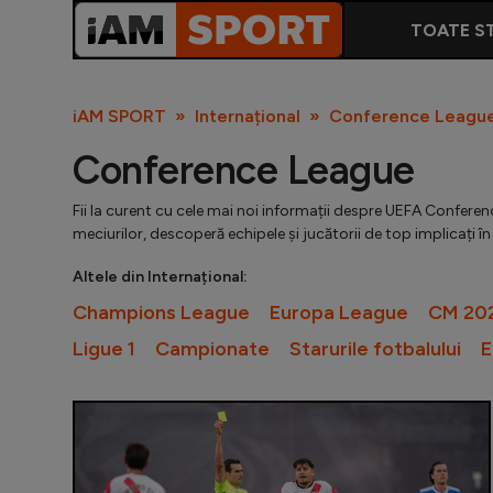
TOATE ST
iAM SPORT
Internațional
Conference Leagu
Conference League
Fii la curent cu cele mai noi informații despre UEFA Conference
meciurilor, descoperă echipele și jucătorii de top implicați 
Altele din Internațional:
Champions League
Europa League
CM 20
Ligue 1
Campionate
Starurile fotbalului
E