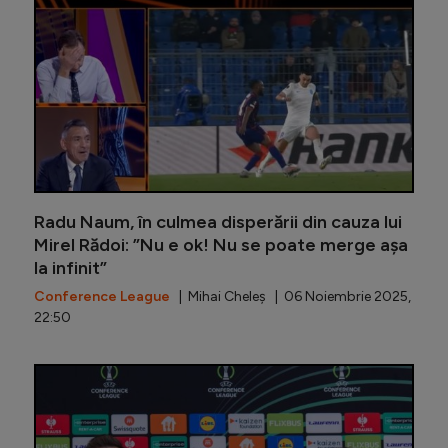
Radu Naum, în culmea disperării din cauza lui
Mirel Rădoi: ”Nu e ok! Nu se poate merge așa
la infinit”
Conference League
| Mihai Cheleș | 06 Noiembrie 2025,
22:50
Steven N