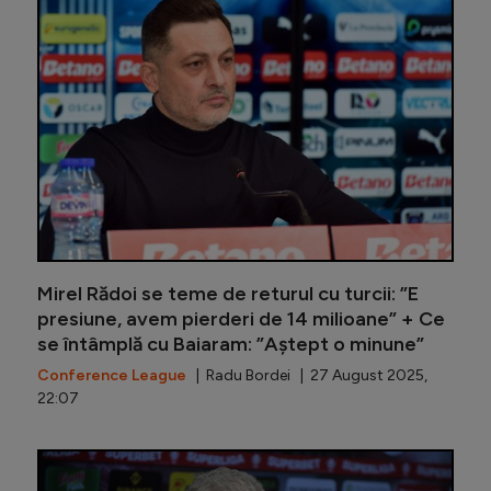
Mirel Rădoi se teme de returul cu turcii: ”E
presiune, avem pierderi de 14 milioane” + Ce
se întâmplă cu Baiaram: ”Aștept o minune”
Conference League
| Radu Bordei | 27 August 2025,
22:07
”Rădoi n