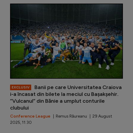
Cum arat
Banii pe care Universitatea Craiova
EXCLUSIV
i-a încasat din bilete la meciul cu Bașakșehir.
”Vulcanul” din Bănie a umplut conturile
clubului
Conference League
| Remus Răureanu | 29 August
2025, 11:30