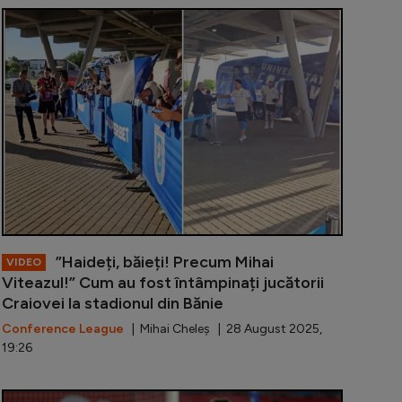
tatea Craiova - Bașakșehir 3-1. Nebunie în Bănieeeeee! Cal
CFR Cluj - H
”Haideți, băieți! Precum Mihai
VIDEO
Viteazul!” Cum au fost întâmpinați jucătorii
Craiovei la stadionul din Bănie
Conference League
| Mihai Cheleș | 28 August 2025,
19:26
nescu, ”mitraliat” pentru ultimele rezultate de la Legia: 
Mirel Rădoi 