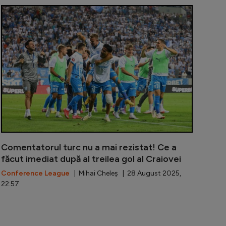
aiaram, în culmea fericirii după succesul cu Bașakșehir: 
Tensiuni la 
Comentatorul turc nu a mai rezistat! Ce a
făcut imediat după al treilea gol al Craiovei
Conference League
| Mihai Cheleș | 28 August 2025,
22:57