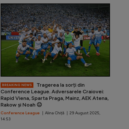
văzut ce s-a întâmplat la Craiova - Basaksehir și a dat v
Mihai Rotaru
Tragerea la sorți din
BREAKING NEWS
Conference League. Adversarele Craiovei:
Rapid Viena, Sparta Praga, Mainz, AEK Atena,
Rakow și Noah 😐
Conference League
| Alina Chiță | 29 August 2025,
14:53