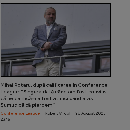
ul lui Basaksehir a discreditat-o pe Universitatea Craiova
Mirel Rădoi 
Mihai Rotaru, după calificarea în Conference
League: ”Singura dată când am fost convins
că ne calificăm a fost atunci când a zis
Șumudică că pierdem”
Conference League
| Robert Vîrdol | 28 August 2025,
23:15