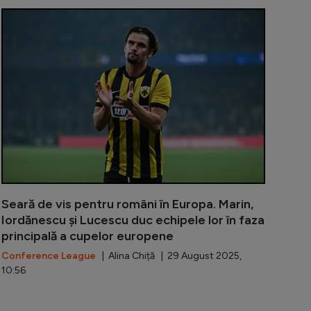
ă scenografia Craiovei interzisă de UEFA. Ultrașii acuz
Banii pe care
Seară de vis pentru români în Europa. Marin,
Iordănescu și Lucescu duc echipele lor în faza
principală a cupelor europene
Conference League
| Alina Chiță | 29 August 2025,
10:56