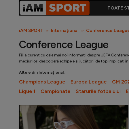
TOATE ST
iAM SPORT
Internațional
Conference Leagu
Conference League
Fii la curent cu cele mai noi informații despre UEFA Conference
meciurilor, descoperă echipele și jucătorii de top implicați 
Altele din Internațional:
Champions League
Europa League
CM 20
Ligue 1
Campionate
Starurile fotbalului
E