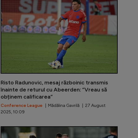
Risto Radunovic, mesaj războinic transmis
înainte de returul cu Abeerden: ”Vreau să
obținem calificarea”
Conference League
| Mădălina Gavrilă | 27 August
2025, 10:09
u mai acceptă prostiile pe care le făcea Rotaru”. Revoluț
Reacția lui 