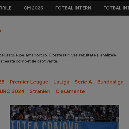
IRILE
CM 2026
FOTBAL INTERN
FOTBAL IN
e
 League, pe iamsport.ro. Citește știri, vezi rezultate și analizele
în această competiție captivantă.
26
Premier League
LaLiga
Serie A
Bundesliga
URO 2024
Stranieri
Clasamente
Evelina 