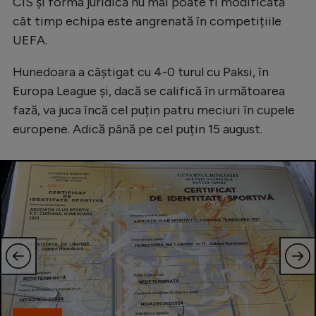
Intră în cont
CIS și forma juridică nu mai poate fi modificată
cât timp echipa este angrenată în competițiile
Creează cont
UEFA.
Hunedoara a câștigat cu 4-0 turul cu Paksi, în
Europa League și, dacă se califică în următoarea
fază, va juca încă cel puțin patru meciuri în cupele
europene. Adică până pe cel puțin 15 august.