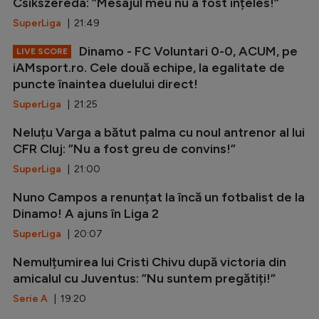
Csikszereda: ”Mesajul meu nu a fost înțeles!”
SuperLiga
| 21:49
Dinamo - FC Voluntari 0-0, ACUM, pe
LIVE SCORE
iAMsport.ro. Cele două echipe, la egalitate de
puncte înaintea duelului direct!
SuperLiga
| 21:25
Neluțu Varga a bătut palma cu noul antrenor al lui
CFR Cluj: ”Nu a fost greu de convins!”
SuperLiga
| 21:00
Nuno Campos a renunțat la încă un fotbalist de la
Dinamo! A ajuns în Liga 2
SuperLiga
| 20:07
Nemulțumirea lui Cristi Chivu după victoria din
amicalul cu Juventus: ”Nu suntem pregătiți!”
Serie A
| 19:20