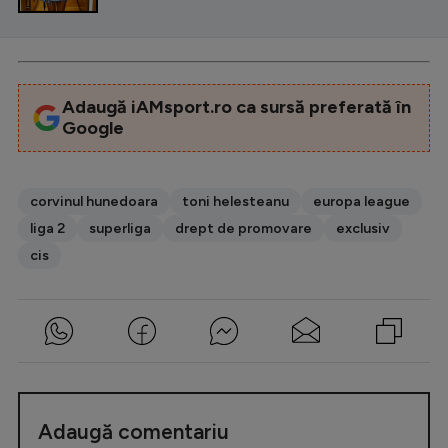
Adaugă iAMsport.ro ca sursă preferată în
Google
corvinul hunedoara
toni helesteanu
europa league
liga 2
superliga
drept de promovare
exclusiv
cis
Adaugă comentariu