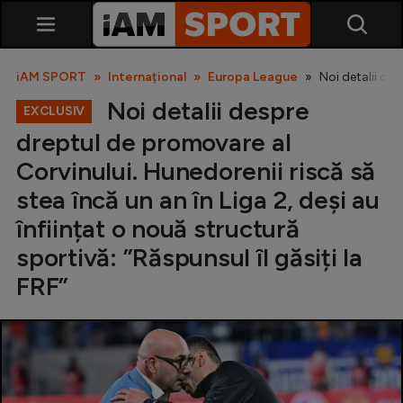
iAM SPORT
Internațional
Europa League
Noi detalii des
Noi detalii despre
EXCLUSIV
dreptul de promovare al
Corvinului. Hunedorenii riscă să
stea încă un an în Liga 2, deși au
înființat o nouă structură
SuperLiga
sportivă: ”Răspunsul îl găsiți la
Liga 2
FRF”
Cupa României
Echipa Națională
U21
Fotbal feminin