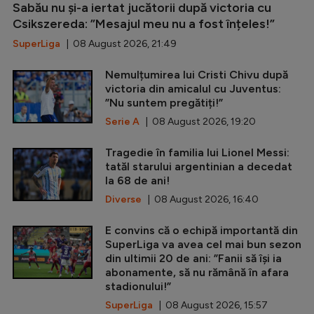
Sabău nu și-a iertat jucătorii după victoria cu
Csikszereda: ”Mesajul meu nu a fost înțeles!”
SuperLiga
| 08 August 2026, 21:49
Nemulțumirea lui Cristi Chivu după
victoria din amicalul cu Juventus:
”Nu suntem pregătiți!”
Serie A
| 08 August 2026, 19:20
Tragedie în familia lui Lionel Messi:
tatăl starului argentinian a decedat
la 68 de ani!
Diverse
| 08 August 2026, 16:40
E convins că o echipă importantă din
SuperLiga va avea cel mai bun sezon
din ultimii 20 de ani: ”Fanii să își ia
abonamente, să nu rămână în afara
stadionului!”
SuperLiga
| 08 August 2026, 15:57