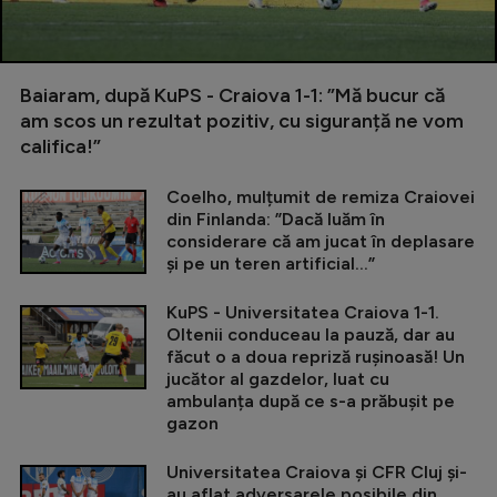
Baiaram, după KuPS - Craiova 1-1: ”Mă bucur că
am scos un rezultat pozitiv, cu siguranță ne vom
califica!”
Coelho, mulțumit de remiza Craiovei
din Finlanda: ”Dacă luăm în
considerare că am jucat în deplasare
și pe un teren artificial...”
KuPS - Universitatea Craiova 1-1.
Oltenii conduceau la pauză, dar au
făcut o a doua repriză rușinoasă! Un
jucător al gazdelor, luat cu
ambulanța după ce s-a prăbușit pe
gazon
Universitatea Craiova și CFR Cluj și-
au aflat adversarele posibile din