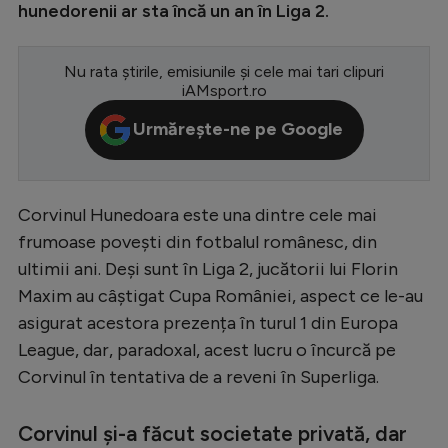
hunedorenii ar sta încă un an în Liga 2.
Serie A
Bundesliga
Nu rata știrile, emisiunile și cele mai tari clipuri
iAMsport.ro
Ligue 1
Urmărește-ne pe Google
Campionate
Starurile fotbalului
EURO 2024
Corvinul Hunedoara este una dintre cele mai
frumoase povești din fotbalul românesc, din
Stranieri
ultimii ani. Deși sunt în Liga 2, jucătorii lui Florin
Clasamente
Maxim au câștigat Cupa României, aspect ce le-au
asigurat acestora prezența în turul 1 din Europa
League, dar, paradoxal, acest lucru o încurcă pe
Corvinul în tentativa de a reveni în Superliga.
Tenis
Corvinul și-a făcut societate privată, dar
Handbal