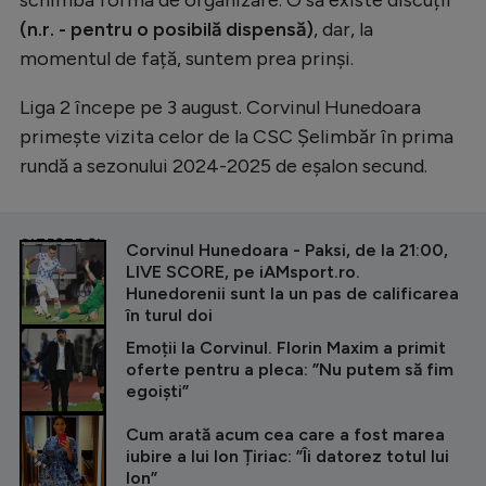
(n.r. - pentru o posibilă dispensă)
, dar, la
momentul de față, suntem prea prinși.
Liga 2 începe pe 3 august. Corvinul Hunedoara
primește vizita celor de la CSC Șelimbăr în prima
rundă a sezonului 2024-2025 de eșalon secund.
CITEȘTE ȘI
Corvinul Hunedoara - Paksi, de la 21:00,
LIVE SCORE, pe iAMsport.ro.
Hunedorenii sunt la un pas de calificarea
în turul doi
Emoții la Corvinul. Florin Maxim a primit
oferte pentru a pleca: ”Nu putem să fim
egoiști”
Cum arată acum cea care a fost marea
iubire a lui Ion Țiriac: ”Îi datorez totul lui
Ion”