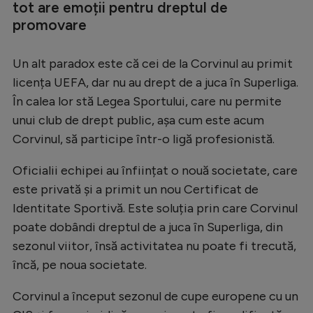
tot are emoții pentru dreptul de
Natație
promovare
Formula 1
Un alt paradox este că cei de la Corvinul au primit
Gimnastică
licența UEFA, dar nu au drept de a juca în Superliga.
Auto
În calea lor stă Legea Sportului, care nu permite
Rugby
unui club de drept public, așa cum este acum
Corvinul, să participe într-o ligă profesionistă.
Ciclism
Alte sporturi
Oficialii echipei au înființat o nouă societate, care
este privată și a primit un nou Certificat de
JO 2024
Identitate Sportivă. Este soluția prin care Corvinul
JO 2026
poate dobândi dreptul de a juca în Superliga, din
sezonul viitor, însă activitatea nu poate fi trecută,
încă, pe noua societate.
Corvinul a început sezonul de cupe europene cu un