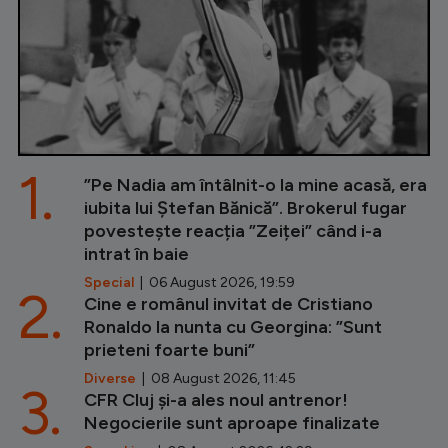
1.
”Pe Nadia am întâlnit-o la mine acasă, era
iubita lui Ștefan Bănică”. Brokerul fugar
povestește reacția ”Zeiței” când i-a
intrat în baie
Special
| 06 August 2026, 19:59
2.
Cine e românul invitat de Cristiano
Ronaldo la nunta cu Georgina: ”Sunt
prieteni foarte buni”
Diverse
| 08 August 2026, 11:45
3.
CFR Cluj și-a ales noul antrenor!
Negocierile sunt aproape finalizate