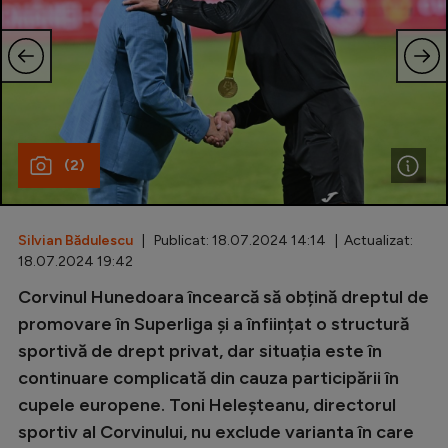
Special
Diverse
Inedit
Clasamente
(2)
Silvian Bădulescu
| Publicat: 18.07.2024 14:14 | Actualizat:
Champions League
18.07.2024 19:42
Europa League
Corvinul Hunedoara încearcă să obțină dreptul de
promovare în Superliga și a înființat o structură
Conference League
sportivă de drept privat, dar situația este în
CM 2026
continuare complicată din cauza participării în
Premier League
cupele europene. Toni Heleșteanu, directorul
sportiv al Corvinului, nu exclude varianta în care
LaLiga