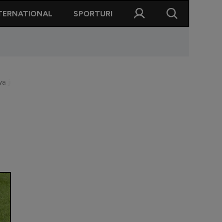
TERNATIONAL
SPORTURI
 va juca francezul din sezonul următor