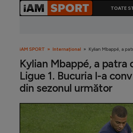
TOATE ST
iAM SPORT
Internațional
Kylian Mbappé, a patr
Kylian Mbappé, a patra o
Ligue 1. Bucuria l-a con
din sezonul următor