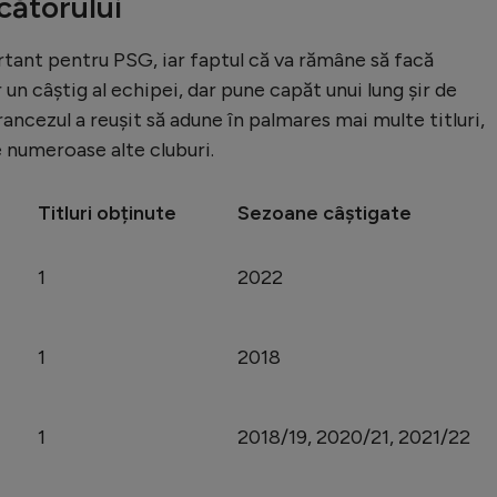
ucătorului
ant pentru PSG, iar faptul că va rămâne să facă
un câștig al echipei, dar pune capăt unui lung șir de
francezul a reușit să adune în palmares mai multe titluri,
 numeroase alte cluburi.
Titluri obținute
Sezoane câștigate
1
2022
1
2018
1
2018/19, 2020/21, 2021/22