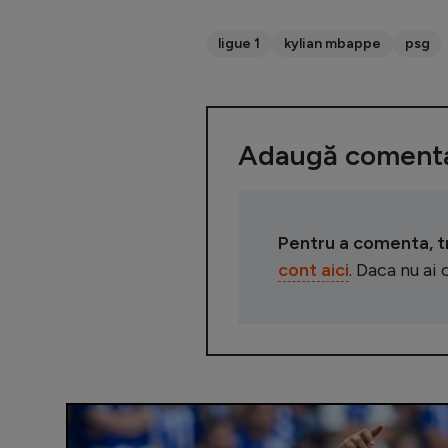
ligue 1
kylian mbappe
psg
Adaugă comenta
Pentru a comenta, tre
cont aici
. Daca nu ai