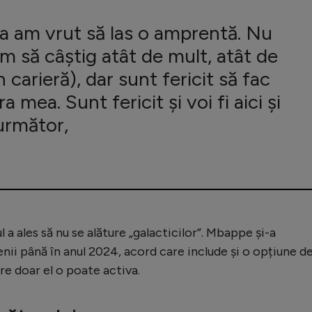
a am vrut să las o amprentă. Nu
 să câștig atât de mult, atât de
 carieră), dar sunt fericit să fac
ra mea. Sunt fericit și voi fi aici și
următor,
 a ales să nu se alăture „galacticilor”. Mbappe și-a
enii până în anul 2024, acord care include și o opțiune d
re doar el o poate activa.