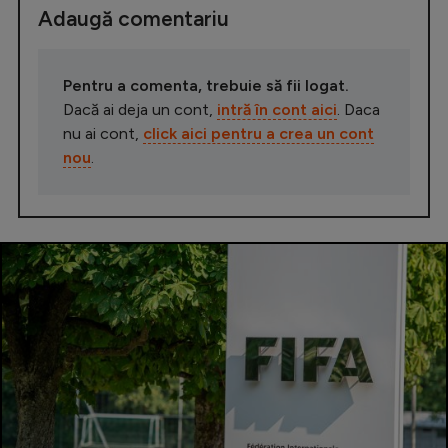
Adaugă comentariu
Pentru a comenta, trebuie să fii logat.
Dacă ai deja un cont,
intră în cont aici
. Daca
nu ai cont,
click aici pentru a crea un cont
nou
.