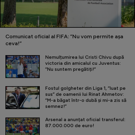
Comunicat oficial al FIFA: ”Nu vom permite așa
ceva!”
Nemulțumirea lui Cristi Chivu după
victoria din amicalul cu Juventus:
”Nu suntem pregătiți!”
Fostul golgheter din Liga 1, ”luat pe
sus” de oamenii lui Rinat Ahmetov:
”M-a băgat într-o dubă și mi-a zis să
semnez!”
Arsenal a anunțat oficial transferul:
87.000.000 de euro!