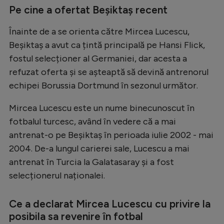
Pe cine a ofertat Beșiktaș recent
Natație
Formula 1
Înainte de a se orienta către Mircea Lucescu,
Beșiktaș a avut ca țintă principală pe Hansi Flick,
Gimnastică
fostul selecționer al Germaniei, dar acesta a
Auto
refuzat oferta și se așteaptă să devină antrenorul
Rugby
echipei Borussia Dortmund în sezonul următor.
Ciclism
Mircea Lucescu este un nume binecunoscut în
fotbalul turcesc, având în vedere că a mai
Alte sporturi
antrenat-o pe Beșiktaș în perioada iulie 2002 - mai
JO 2024
2004. De-a lungul carierei sale, Lucescu a mai
JO 2026
antrenat în Turcia la Galatasaray și a fost
selecționerul naționalei.
Ce a declarat Mircea Lucescu cu privire la
posibila sa revenire în fotbal