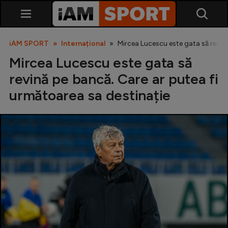
iAM SPORT
Internațional
Mircea Lucescu este gata să revină
Mircea Lucescu este gata să
revină pe bancă. Care ar putea fi
următoarea sa destinație
SuperLiga
Liga 2
Cupa României
Echipa Națională
U21
Fotbal feminin