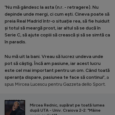
Intră în cont
"
Nu mă gândesc la asta (n.r. - retragere). Nu
Creează cont
depinde unde mergi, ci cum ești. Cineva poate să
preia Real Madrid într-o situație rea, să fie huiduit
și totul să meargă prost, iar altul să se ducă în
Serie C, să ajute copiii să crească și să se simtă ca
în paradis.
Nu mă uit la bani. Vreau să lucrez undeva unde
pot să câștig. Încă am pasiune, iar acest lucru
este cel mai important pentru un om. Când toată
speranța dispare, pasiunea te face să continui
", a
spus Mircea Lucescu pentru Gazzeta dello Sport.
CITEȘTE ȘI
Mircea Rednic, supărat pe toată lumea
după UTA - Univ. Craiova 2-2: "Mâine