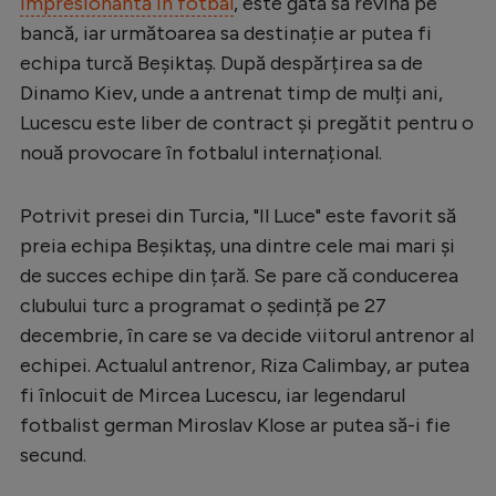
impresionantă în fotbal
, este gata să revină pe
Serie A
bancă, iar următoarea sa destinație ar putea fi
echipa turcă Beșiktaș. După despărțirea sa de
Bundesliga
Dinamo Kiev, unde a antrenat timp de mulți ani,
Ligue 1
Lucescu este liber de contract și pregătit pentru o
nouă provocare în fotbalul internațional.
Campionate
Starurile fotbalului
Potrivit presei din Turcia, "Il Luce" este favorit să
EURO 2024
preia echipa Beșiktaș, una dintre cele mai mari și
de succes echipe din țară. Se pare că conducerea
Stranieri
clubului turc a programat o ședință pe 27
Clasamente
decembrie, în care se va decide viitorul antrenor al
echipei. Actualul antrenor, Riza Calimbay, ar putea
fi înlocuit de Mircea Lucescu, iar legendarul
fotbalist german Miroslav Klose ar putea să-i fie
Tenis
secund.
Handbal