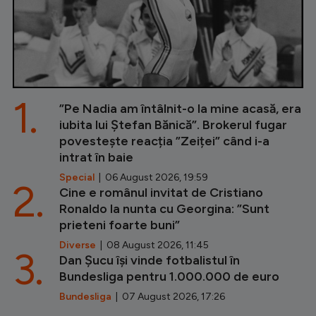
1.
”Pe Nadia am întâlnit-o la mine acasă, era
iubita lui Ștefan Bănică”. Brokerul fugar
povestește reacția ”Zeiței” când i-a
intrat în baie
Special
| 06 August 2026, 19:59
2.
Cine e românul invitat de Cristiano
Ronaldo la nunta cu Georgina: ”Sunt
prieteni foarte buni”
Diverse
| 08 August 2026, 11:45
3.
Dan Șucu își vinde fotbalistul în
Bundesliga pentru 1.000.000 de euro
Bundesliga
| 07 August 2026, 17:26