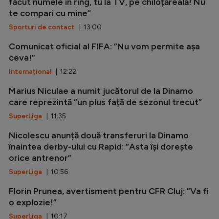
făcut numele în ring, tu la TV, pe chiloțăreală! Nu
te compari cu mine”
Sporturi de contact
| 13:00
Comunicat oficial al FIFA: ”Nu vom permite așa
ceva!”
Internațional
| 12:22
Marius Niculae a numit jucătorul de la Dinamo
care reprezintă ”un plus față de sezonul trecut”
SuperLiga
| 11:35
Nicolescu anunță două transferuri la Dinamo
înaintea derby-ului cu Rapid: ”Asta își dorește
orice antrenor”
SuperLiga
| 10:56
Florin Prunea, avertisment pentru CFR Cluj: ”Va fi
o explozie!”
SuperLiga
| 10:17