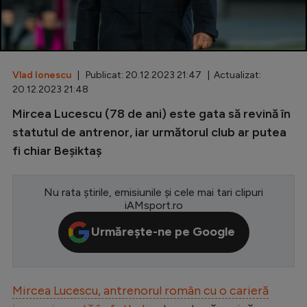
Special
Diverse
Inedit
Vlad Ionescu
| Publicat: 20.12.2023 21:47 | Actualizat:
20.12.2023 21:48
Clasamente
Mircea Lucescu (78 de ani) este gata să revină în
statutul de antrenor, iar următorul club ar putea
fi chiar Beșiktaș
Champions League
Nu rata știrile, emisiunile și cele mai tari clipuri
Europa League
iAMsport.ro
Conference League
Urmărește-ne pe Google
CM 2026
Premier League
Mircea Lucescu, antrenorul român cu o carieră
LaLiga