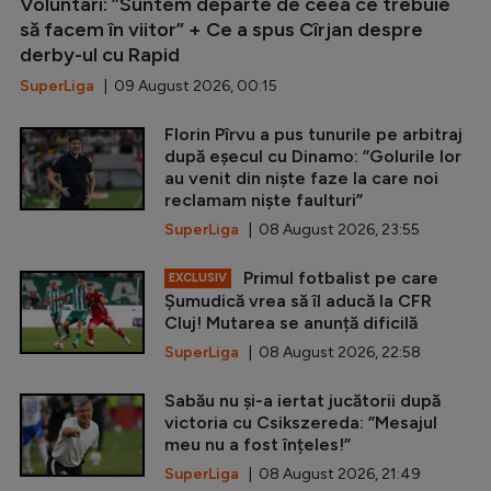
Voluntari: ”Suntem departe de ceea ce trebuie
să facem în viitor” + Ce a spus Cîrjan despre
derby-ul cu Rapid
SuperLiga
| 09 August 2026, 00:15
Florin Pîrvu a pus tunurile pe arbitraj
după eșecul cu Dinamo: ”Golurile lor
au venit din niște faze la care noi
reclamam niște faulturi”
SuperLiga
| 08 August 2026, 23:55
Primul fotbalist pe care
EXCLUSIV
Șumudică vrea să îl aducă la CFR
Cluj! Mutarea se anunță dificilă
SuperLiga
| 08 August 2026, 22:58
Sabău nu și-a iertat jucătorii după
victoria cu Csikszereda: ”Mesajul
meu nu a fost înțeles!”
SuperLiga
| 08 August 2026, 21:49