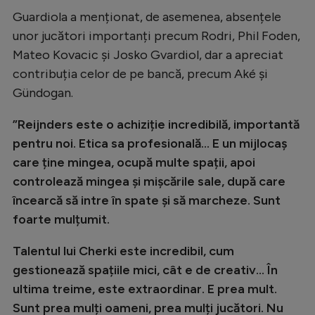
Intră în cont
Guardiola a menționat, de asemenea, absențele
Creează cont
unor jucători importanți precum Rodri, Phil Foden,
Mateo Kovacic și Josko Gvardiol, dar a apreciat
contribuția celor de pe bancă, precum Aké și
Gündogan.
”Reijnders este o achiziție incredibilă, importantă
pentru noi. Etica sa profesională... E un mijlocaș
care ține mingea, ocupă multe spații, apoi
controlează mingea și mișcările sale, după care
încearcă să intre în spate și să marcheze. Sunt
foarte mulțumit.
Talentul lui Cherki este incredibil, cum
gestionează spațiile mici, cât e de creativ... În
ultima treime, este extraordinar. E prea mult.
Sunt prea mulți oameni, prea mulți jucători. Nu