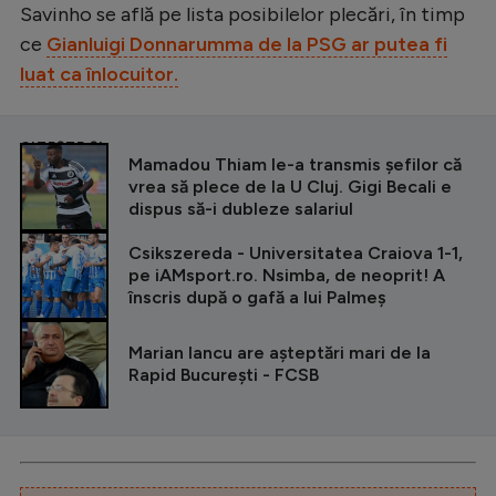
Savinho se află pe lista posibilelor plecări, în timp
ce
Gianluigi Donnarumma de la PSG ar putea fi
luat ca înlocuitor.
CITEȘTE ȘI
Mamadou Thiam le-a transmis șefilor că
vrea să plece de la U Cluj. Gigi Becali e
dispus să-i dubleze salariul
Csikszereda - Universitatea Craiova 1-1,
pe iAMsport.ro. Nsimba, de neoprit! A
înscris după o gafă a lui Palmeș
Marian Iancu are așteptări mari de la
Rapid București - FCSB