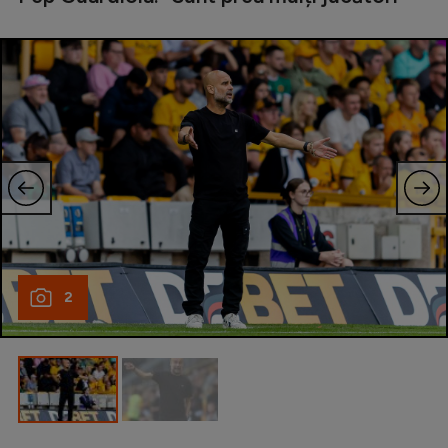
Natație
Formula 1
Gimnastică
Auto
Rugby
Ciclism
Alte sporturi
JO 2024
2
JO 2026