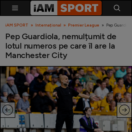
iAM SPORT
Internațional
Premier League
Pep Guardiola
Pep Guardiola, nemulțumit de
lotul numeros pe care îl are la
Manchester City
SuperLiga
Liga 2
Cupa României
Echipa Națională
U21
Fotbal feminin