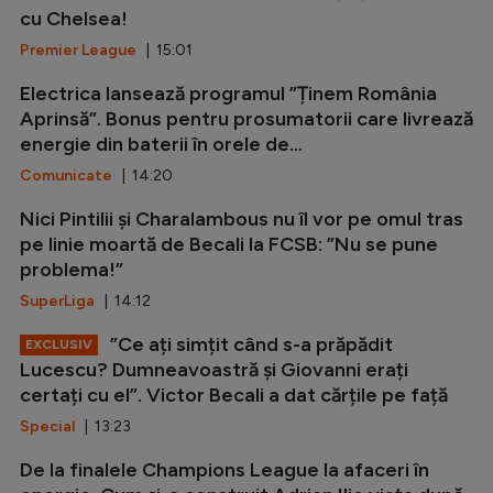
cu Chelsea!
Premier League
| 15:01
Electrica lansează programul ”Ținem România
Aprinsă”. Bonus pentru prosumatorii care livrează
energie din baterii în orele de...
Comunicate
| 14:20
Nici Pintilii și Charalambous nu îl vor pe omul tras
pe linie moartă de Becali la FCSB: ”Nu se pune
problema!”
SuperLiga
| 14:12
”Ce ați simțit când s-a prăpădit
EXCLUSIV
Lucescu? Dumneavoastră și Giovanni erați
certați cu el”. Victor Becali a dat cărțile pe față
Special
| 13:23
De la finalele Champions League la afaceri în