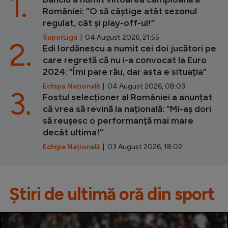
1.
României: ”O să câștige atât sezonul
regulat, cât și play-off-ul!”
SuperLiga
| 04 August 2026, 21:55
2.
Edi Iordănescu a numit cei doi jucători pe
care regretă că nu i-a convocat la Euro
2024: ”Îmi pare rău, dar asta e situația”
Echipa Națională
| 04 August 2026, 08:03
3.
Fostul selecționer al României a anunțat
că vrea să revină la națională: ”Mi-aș dori
să reușesc o performanță mai mare
decât ultima!”
Echipa Națională
| 03 August 2026, 18:02
Știri de ultimă oră din sport