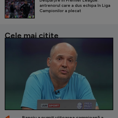
Despărțire în Premier League:
antrenorul care a dus echipa în Liga
Campionilor a plecat
Cele mai citite
Banciu a numit viitoarea campioană a