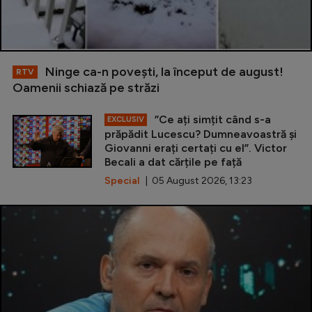
Ninge ca-n povești, la început de august!
RTV
Oamenii schiază pe străzi
”Ce ați simțit când s-a
EXCLUSIV
prăpădit Lucescu? Dumneavoastră și
Giovanni erați certați cu el”. Victor
Becali a dat cărțile pe față
Special
| 05 August 2026, 13:23