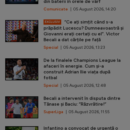
din baterii în orele de vârf
Comunicate
| 05 August 2026, 14:20
”Ce ați simțit când s-a
EXCLUSIV
prăpădit Lucescu? Dumneavoastră și
Giovanni erați certați cu el”. Victor
Becali a dat cărțile pe față
Special
| 05 August 2026, 13:23
De la finalele Champions League la
afaceri în energie. Cum și-a
construit Adrian Ilie viața după
fotbal
Special
| 05 August 2026, 12:48
Becali a intervenit în disputa dintre
Tănase și Baciu: ”Răzvrătire!”
SuperLiga
| 05 August 2026, 11:55
Infantino a convocat de urgență o