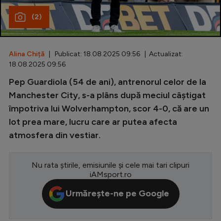
(2)
Special
Diverse
Inedit
Alina Chiță
| Publicat: 18.08.2025 09:56 | Actualizat:
18.08.2025 09:56
Clasamente
Pep Guardiola (54 de ani), antrenorul celor de la
Manchester City, s-a plâns după meciul câștigat
împotriva lui Wolverhampton, scor 4-0, că are un
lot prea mare, lucru care ar putea afecta
Champions League
atmosfera din vestiar.
Europa League
Conference League
Nu rata știrile, emisiunile și cele mai tari clipuri
iAMsport.ro
CM 2026
Urmărește-ne pe Google
Premier League
LaLiga