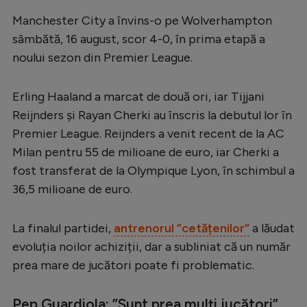
Serie A
Manchester City a învins-o pe Wolverhampton
sâmbătă, 16 august, scor 4-0, în prima etapă a
Bundesliga
noului sezon din Premier League.
Ligue 1
Campionate
Erling Haaland a marcat de două ori, iar Tijjani
Reijnders și Rayan Cherki au înscris la debutul lor în
Starurile fotbalului
Premier League. Reijnders a venit recent de la AC
EURO 2024
Milan pentru 55 de milioane de euro, iar Cherki a
fost transferat de la Olympique Lyon, în schimbul a
Stranieri
36,5 milioane de euro.
Clasamente
La finalul partidei,
antrenorul ”cetățenilor”
a lăudat
evoluția noilor achiziții, dar a subliniat că un număr
prea mare de jucători poate fi problematic.
Tenis
Handbal
Pep Guardiola: ”Sunt prea mulți jucători”