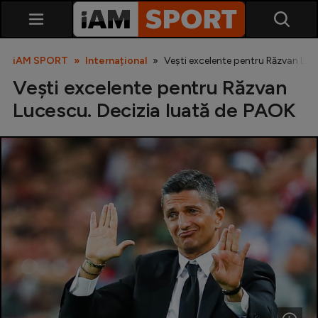
iAM SPORT
Internațional
Vești excelente pentru Răzvan Luc
Vești excelente pentru Răzvan
Lucescu. Decizia luată de PAOK
SuperLiga
Liga 2
Cupa României
Echipa Națională
U21
Fotbal feminin