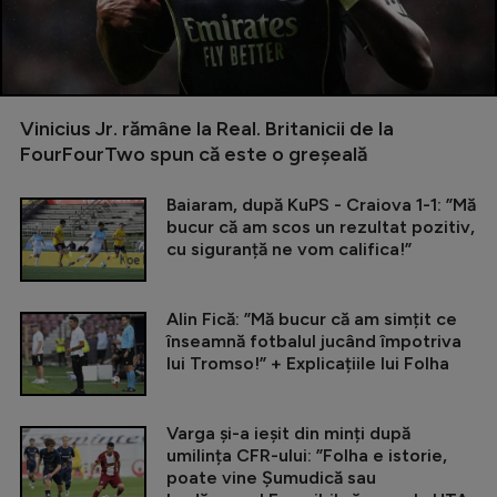
Vinicius Jr. rămâne la Real. Britanicii de la
FourFourTwo spun că este o greșeală
Baiaram, după KuPS - Craiova 1-1: ”Mă
bucur că am scos un rezultat pozitiv,
cu siguranță ne vom califica!”
Alin Fică: ”Mă bucur că am simțit ce
înseamnă fotbalul jucând împotriva
lui Tromso!” + Explicațiile lui Folha
Varga și-a ieșit din minți după
umilința CFR-ului: ”Folha e istorie,
poate vine Șumudică sau