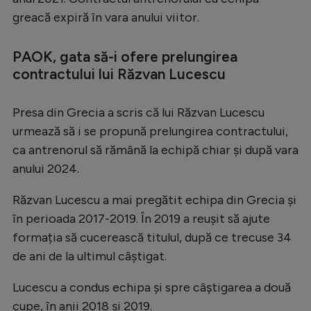
greacă expiră în vara anului viitor.
Serie A
Bundesliga
PAOK, gata să-i ofere prelungirea
Ligue 1
contractului lui Răzvan Lucescu
Campionate
Presa din Grecia a scris că lui Răzvan Lucescu
Starurile fotbalului
urmează să i se propună prelungirea contractului,
EURO 2024
ca antrenorul să rămână la echipă chiar și după vara
anului 2024.
Stranieri
Răzvan Lucescu a mai pregătit echipa din Grecia și
Clasamente
în perioada 2017-2019. În 2019 a reușit să ajute
formația să cucerească titulul, după ce trecuse 34
de ani de la ultimul câștigat.
Tenis
Lucescu a condus echipa și spre câștigarea a două
Handbal
cupe, în anii 2018 și 2019.