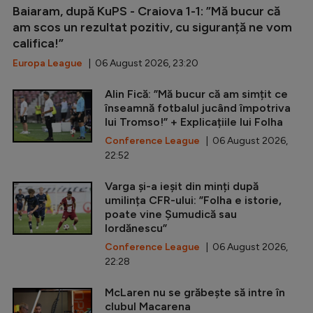
Baiaram, după KuPS - Craiova 1-1: ”Mă bucur că
am scos un rezultat pozitiv, cu siguranță ne vom
califica!”
Europa League
| 06 August 2026, 23:20
Alin Fică: ”Mă bucur că am simțit ce
înseamnă fotbalul jucând împotriva
lui Tromso!” + Explicațiile lui Folha
Conference League
| 06 August 2026,
22:52
Varga și-a ieșit din minți după
umilința CFR-ului: ”Folha e istorie,
poate vine Șumudică sau
Iordănescu”
Conference League
| 06 August 2026,
22:28
McLaren nu se grăbește să intre în
clubul Macarena