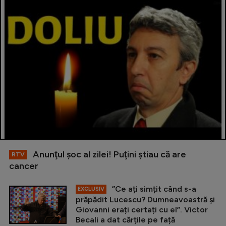
Anunţul şoc al zilei! Puţini ştiau că are
RTV
cancer
”Ce ați simțit când s-a
EXCLUSIV
prăpădit Lucescu? Dumneavoastră și
Giovanni erați certați cu el”. Victor
Becali a dat cărțile pe față