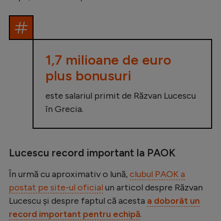
Natație
Formula 1
Gimnastică
1,7 milioane de euro
Auto
plus bonusuri
Rugby
este salariul primit de Răzvan Lucescu
Ciclism
în Grecia.
Alte sporturi
JO 2024
Lucescu record important la PAOK
JO 2026
În urmă cu aproximativ o lună,
clubul PAOK a
postat pe site-ul oficial
un articol despre Răzvan
Lucescu și despre faptul că acesta
a doborât un
record important pentru echipă
.