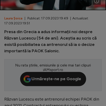
Special
Diverse
Laura Șoica
| Publicat: 17.09.2023 19:49 | Actualizat:
17.09.2023 19:51
Inedit
Presa din Grecia a adus informații noi despre
Clasamente
Răzvan Lucescu (54 de ani). Aceștia au scris că
există posibiliatea ca antrenorul să ia o decize
importantă la PAOK Salonic.
Champions League
Nu rata știrile, emisiunile și cele mai tari clipuri
Europa League
iAMsport.ro
Conference League
Urmărește-ne pe Google
CM 2026
Premier League
Răzvan Lucescu este antrenorul echipei PAOK din
LaLiga
anul 2021. Contractul antrenorului cu echipa