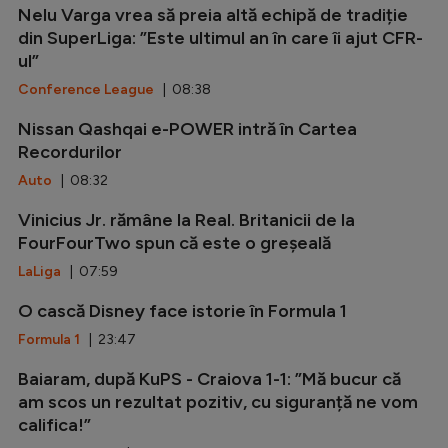
Nelu Varga vrea să preia altă echipă de tradiție
din SuperLiga: ”Este ultimul an în care îi ajut CFR-
ul”
Conference League
| 08:38
Nissan Qashqai e-POWER intră în Cartea
Recordurilor
Auto
| 08:32
Vinicius Jr. rămâne la Real. Britanicii de la
FourFourTwo spun că este o greșeală
LaLiga
| 07:59
O cască Disney face istorie în Formula 1
Formula 1
| 23:47
Baiaram, după KuPS - Craiova 1-1: ”Mă bucur că
am scos un rezultat pozitiv, cu siguranță ne vom
califica!”