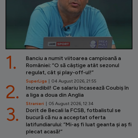
1.
Banciu a numit viitoarea campioană a
României: ”O să câștige atât sezonul
regulat, cât și play-off-ul!”
SuperLiga
| 04 August 2026, 21:55
2.
Incredibil! Ce salariu încasează Coubiș în
a liga a doua din Anglia
Stranieri
| 05 August 2026, 12:34
3.
Dorit de Becali la FCSB, fotbalistul se
bucură că nu a acceptat oferta
latifundiarului: ”Mi-aș fi luat geanta și aș fi
plecat acasă!”