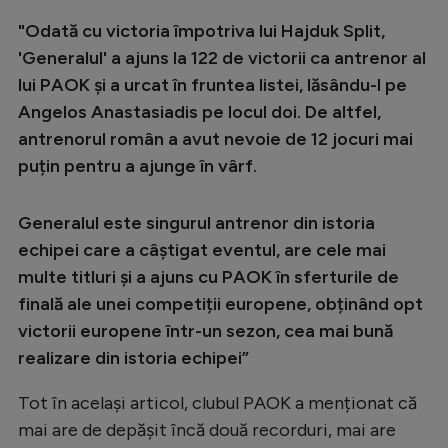
Intră în cont
"Odată cu victoria împotriva lui Hajduk Split,
Creează cont
'Generalul' a ajuns la 122 de victorii ca antrenor al
lui PAOK și a urcat în fruntea listei, lăsându-l pe
Angelos Anastasiadis pe locul doi. De altfel,
antrenorul român a avut nevoie de 12 jocuri mai
puțin pentru a ajunge în vârf.
Generalul este singurul antrenor din istoria
echipei care a câștigat eventul, are cele mai
multe titluri și a ajuns cu PAOK în sferturile de
finală ale unei competiții europene, obținând opt
victorii europene într-un sezon, cea mai bună
realizare din istoria echipei”
Tot în același articol, clubul PAOK a menționat că
mai are de depășit încă două recorduri, mai are