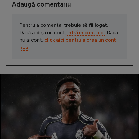
Adaugă comentariu
Pentru a comenta, trebuie să fii logat.
Dacă ai deja un cont,
intră în cont aici
. Daca
nu ai cont,
click aici pentru a crea un cont
nou
.