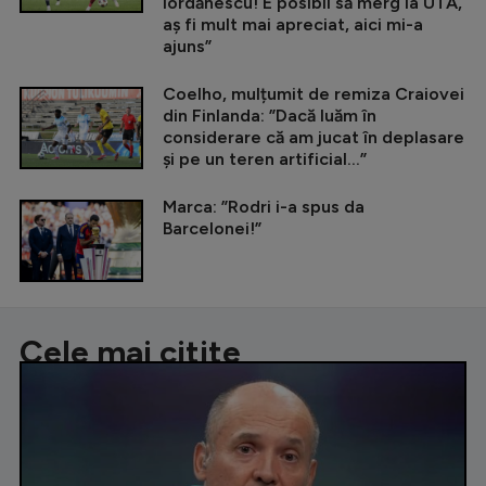
Iordănescu! E posibil să merg la UTA,
aș fi mult mai apreciat, aici mi-a
ajuns”
Coelho, mulțumit de remiza Craiovei
din Finlanda: ”Dacă luăm în
considerare că am jucat în deplasare
și pe un teren artificial...”
Marca: ”Rodri i-a spus da
Barcelonei!”
Cele mai citite