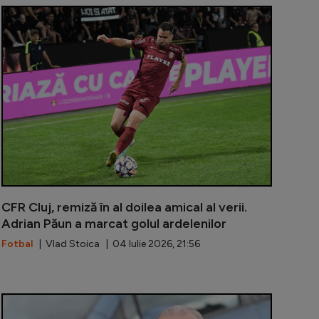
t de ce a picat transferul lui Atanas Trică la Dinamo! An
”Ne-a pus un
CFR Cluj, remiză în al doilea amical al verii.
Adrian Păun a marcat golul ardelenilor
Fotbal
| Vlad Stoica | 04 Iulie 2026, 21:56
măneci, mesaj special cu ocazia împlinirii a 150 de ani 
Florentin Pet