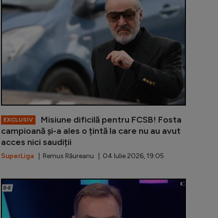
Misiune dificilă pentru FCSB! Fosta
EXCLUSIV
campioană și-a ales o țintă la care nu au avut
acces nici saudiții
SuperLiga
| Remus Răureanu | 04 Iulie 2026, 19:05
apid îl vor pe Meriton Korenica, dar pe fir a intrat un cl
A văzut trans