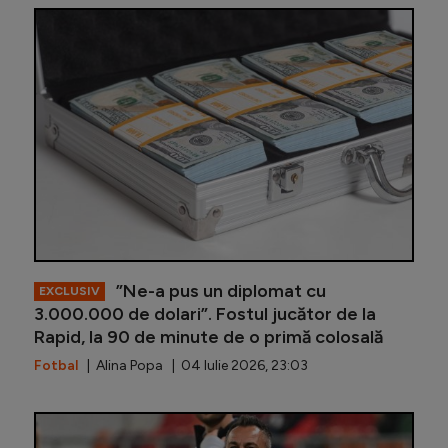
S-a afla
”Ne-a pus un diplomat cu
EXCLUSIV
3.000.000 de dolari”. Fostul jucător de la
Rapid, la 90 de minute de o primă colosală
Fotbal
| Alina Popa | 04 Iulie 2026, 23:03
Nadia Co