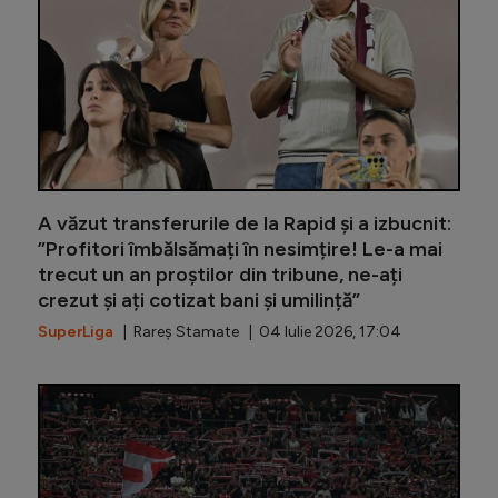
A văzut transferurile de la Rapid și a izbucnit:
”Profitori îmbălsămați în nesimțire! Le-a mai
trecut un an proștilor din tribune, ne-ați
crezut și ați cotizat bani și umilință”
SuperLiga
| Rareș Stamate | 04 Iulie 2026, 17:04
”Ofertă 