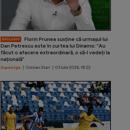
Florin Prunea susține că urmașul lui
EXCLUSIV
Dan Petrescu este în curtea lui Dinamo: ”Au
făcut o afacere extraordinară, o să-l vedeți la
națională”
SuperLiga
| Cristian Stan | 03 Iulie 2026, 18:22
tarul român care vrea pedepse cu închisoarea pentru blat
Fostul jucăto