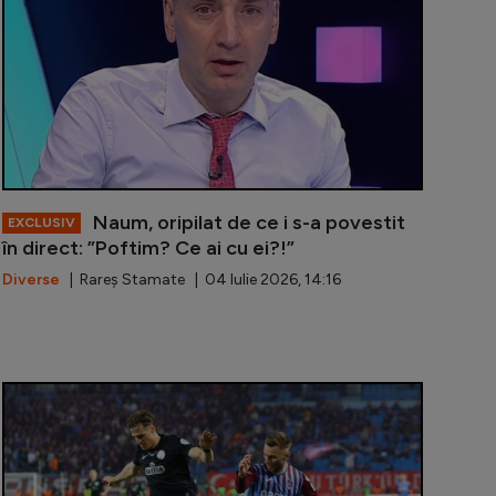
Naum, oripilat de ce i s-a povestit
EXCLUSIV
în direct: ”Poftim? Ce ai cu ei?!”
Diverse
| Rareș Stamate | 04 Iulie 2026, 14:16
oficială” pentru unul dintre cei mai importanți jucători 
Dinamo a anun