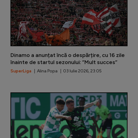
Dinamo a anunțat încă o despărțire, cu 16 zile
înainte de startul sezonului: ”Mult succes”
SuperLiga
| Alina Popa | 03 Iulie 2026, 23:05
FCSB, fa