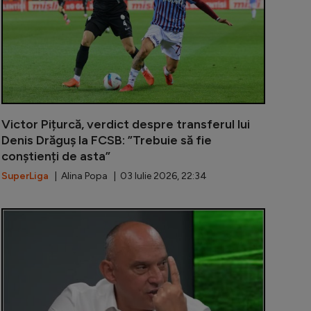
Victor Pițurcă, verdict despre transferul lui
Denis Drăguș la FCSB: ”Trebuie să fie
conștienți de asta”
SuperLiga
| Alina Popa | 03 Iulie 2026, 22:34
ță în față cu echipa antrenată de Cosmin Olăroiu
FCSB, aproape