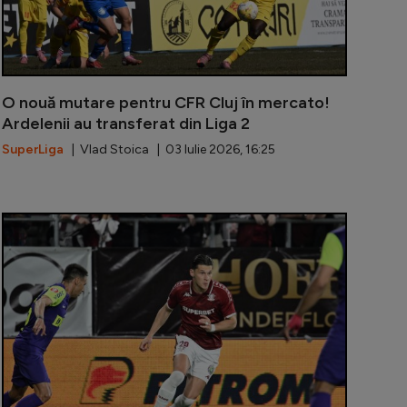
O nouă mutare pentru CFR Cluj în mercato!
Ardelenii au transferat din Liga 2
SuperLiga
| Vlad Stoica | 03 Iulie 2026, 16:25
li l-a dat afară de la FCSB, iar apoi a fost transferat pe
După FCSB, A