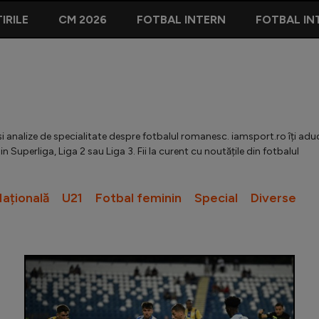
IRILE
CM 2026
FOTBAL INTERN
FOTBAL IN
t și analize de specialitate despre fotbalul romanesc. iamsport.ro îți adu
in Superliga, Liga 2 sau Liga 3. Fii la curent cu noutățile din fotbalul
ațională
U21
Fotbal feminin
Special
Diverse
Fostul c