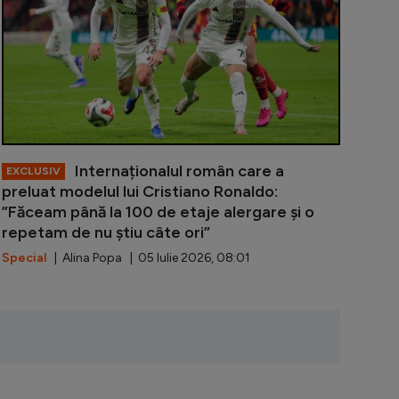
Internaționalul român care a
EXCLUSIV
preluat modelul lui Cristiano Ronaldo:
”Făceam până la 100 de etaje alergare și o
repetam de nu știu câte ori”
Special
| Alina Popa | 05 Iulie 2026, 08:01