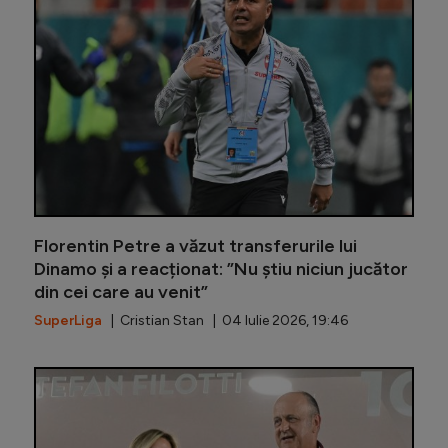
Florentin Petre a văzut transferurile lui
Dinamo și a reacționat: ”Nu știu niciun jucător
din cei care au venit”
SuperLiga
| Cristian Stan | 04 Iulie 2026, 19:46
FCSB și R