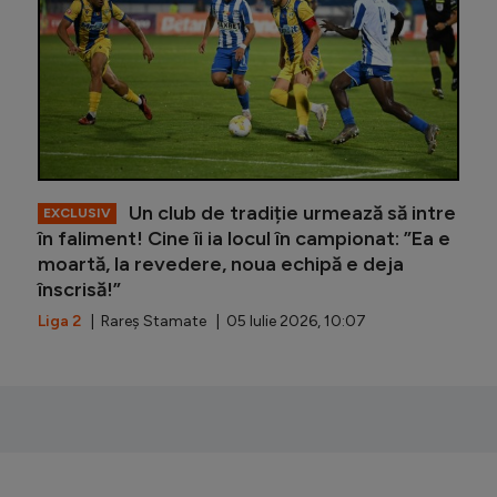
Un club de tradiție urmează să intre
EXCLUSIV
în faliment! Cine îi ia locul în campionat: ”Ea e
moartă, la revedere, noua echipă e deja
înscrisă!”
Liga 2
| Rareș Stamate | 05 Iulie 2026, 10:07