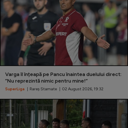
Varga îl înțeapă pe Pancu înaintea duelului direct:
”Nu reprezintă nimic pentru mine!”
SuperLiga
| Rareș Stamate | 02 August 2026, 19:32