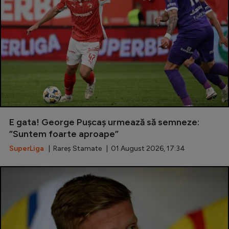
E gata! George Pușcaș urmează să semneze:
”Suntem foarte aproape”
SuperLiga
| Rareș Stamate | 01 August 2026, 17:34