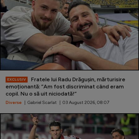
Special
Diverse
Inedit
Clasamente
Champions League
Fratele lui Radu Drăgușin, mărturisire
EXCLUSIV
emoționantă: ”Am fost discriminat când eram
Europa League
copil. Nu o să uit niciodată!”
Conference League
Diverse
| Gabriel Scarlat | 03 August 2026, 08:07
CM 2026
Premier League
LaLiga