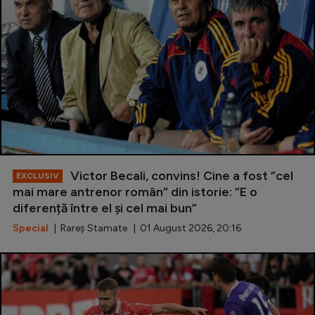
Victor Becali, convins! Cine a fost ”cel
EXCLUSIV
mai mare antrenor român” din istorie: ”E o
diferență între el și cel mai bun”
Special
| Rareș Stamate | 01 August 2026, 20:16