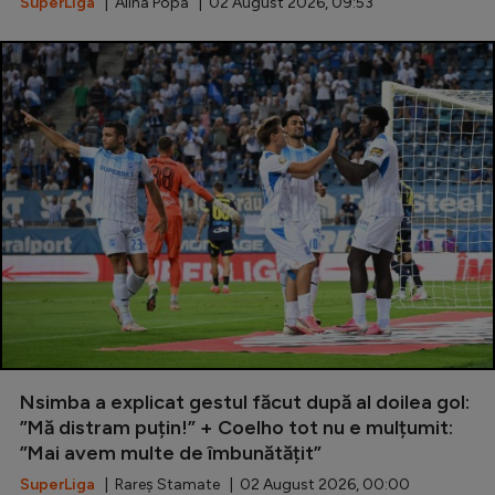
SuperLiga
| Alina Popa | 02 August 2026, 09:53
Nsimba a explicat gestul făcut după al doilea gol:
”Mă distram puțin!” + Coelho tot nu e mulțumit:
”Mai avem multe de îmbunătățit”
SuperLiga
| Rareș Stamate | 02 August 2026, 00:00