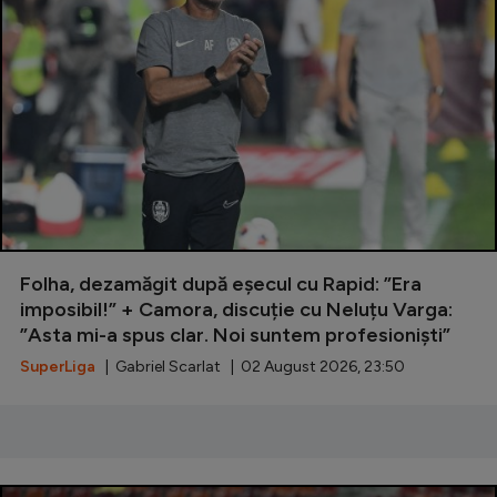
Natație
Formula 1
Gimnastică
Auto
Rugby
Ciclism
Alte sporturi
Folha, dezamăgit după eșecul cu Rapid: ”Era
imposibil!” + Camora, discuție cu Neluțu Varga:
JO 2024
”Asta mi-a spus clar. Noi suntem profesioniști”
JO 2026
SuperLiga
| Gabriel Scarlat | 02 August 2026, 23:50