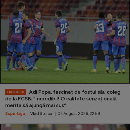
Intră în cont
Creează cont
Adi Popa, fascinat de fostul său coleg
EXCLUSIV
de la FCSB: ”Incredibil! O calitate senzațională,
merita să ajungă mai sus”
SuperLiga
| Vlad Stoica | 02 August 2026, 22:58