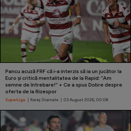
Serie A
Bundesliga
Ligue 1
Campionate
Starurile fotbalului
EURO 2024
Pancu acuză FRF că i-a interzis să ia un jucător la
Stranieri
Euro și critică mentalitatea de la Rapid: ”Am
Clasamente
semne de întrebare!” + Ce a spus Dobre despre
oferta de la Rizespor
SuperLiga
| Rareș Stamate | 03 August 2026, 00:08
Tenis
Handbal