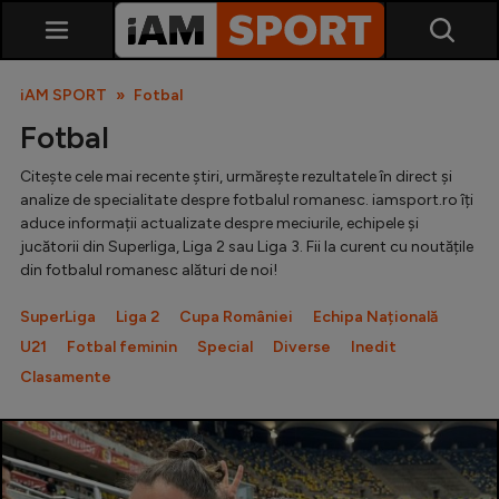
iAM SPORT
Fotbal
Fotbal
Citește cele mai recente știri, urmărește rezultatele în direct și
analize de specialitate despre fotbalul romanesc. iamsport.ro îți
aduce informații actualizate despre meciurile, echipele și
jucătorii din Superliga, Liga 2 sau Liga 3. Fii la curent cu noutățile
din fotbalul romanesc alături de noi!
SuperLiga
SuperLiga
Liga 2
Cupa României
Echipa Națională
Liga 2
U21
Fotbal feminin
Special
Diverse
Inedit
Cupa României
Clasamente
Echipa Națională
U21
Fotbal feminin