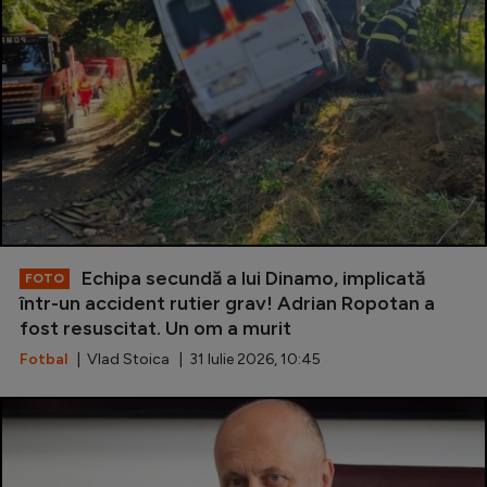
Special
Diverse
Inedit
Clasamente
Champions League
Echipa secundă a lui Dinamo, implicată
FOTO
într-un accident rutier grav! Adrian Ropotan a
Europa League
fost resuscitat. Un om a murit
Conference League
Fotbal
| Vlad Stoica | 31 Iulie 2026, 10:45
CM 2026
Premier League
LaLiga