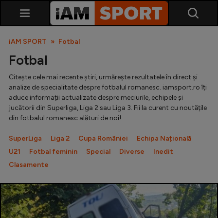
iAM SPORT
Fotbal
Fotbal
Citește cele mai recente știri, urmărește rezultatele în direct și
analize de specialitate despre fotbalul romanesc. iamsport.ro îți
aduce informații actualizate despre meciurile, echipele și
jucătorii din Superliga, Liga 2 sau Liga 3. Fii la curent cu noutățile
din fotbalul romanesc alături de noi!
SuperLiga
SuperLiga
Liga 2
Cupa României
Echipa Națională
Liga 2
U21
Fotbal feminin
Special
Diverse
Inedit
Cupa României
Clasamente
Echipa Națională
U21
Fotbal feminin