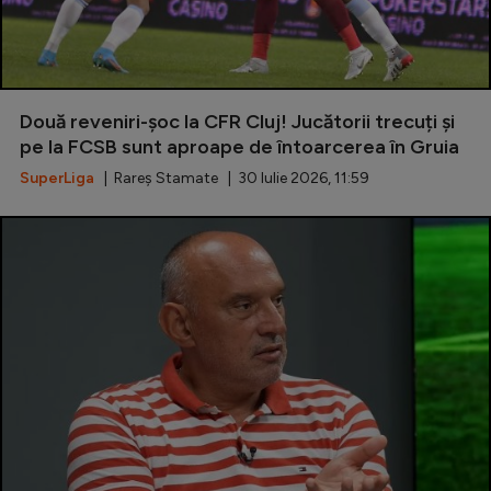
Două reveniri-șoc la CFR Cluj! Jucătorii trecuți și
pe la FCSB sunt aproape de întoarcerea în Gruia
SuperLiga
| Rareș Stamate | 30 Iulie 2026, 11:59