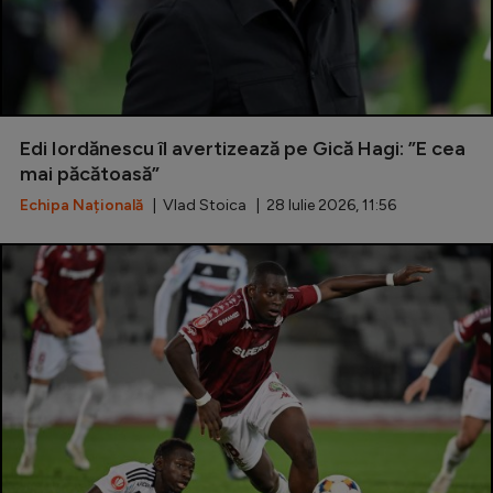
Edi Iordănescu îl avertizează pe Gică Hagi: ”E cea
mai păcătoasă”
Echipa Națională
| Vlad Stoica | 28 Iulie 2026, 11:56