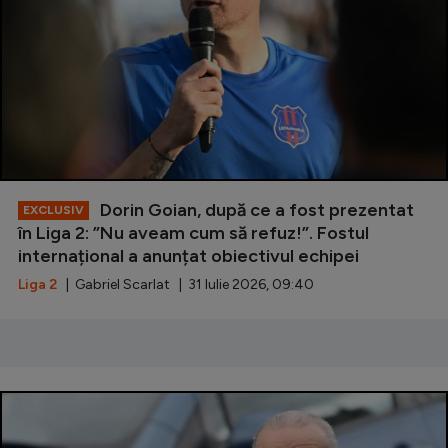
Natație
Formula 1
Gimnastică
Auto
Rugby
Ciclism
Dorin Goian, după ce a fost prezentat
EXCLUSIV
în Liga 2: ”Nu aveam cum să refuz!”. Fostul
Alte sporturi
internațional a anunțat obiectivul echipei
JO 2024
Liga 2
| Gabriel Scarlat | 31 Iulie 2026, 09:40
JO 2026