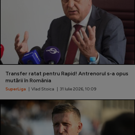
Serie A
Bundesliga
Ligue 1
Campionate
Starurile fotbalului
EURO 2024
Transfer ratat pentru Rapid! Antrenorul s-a opus
Stranieri
mutării în România
Clasamente
SuperLiga
| Vlad Stoica | 31 Iulie 2026, 10:09
Tenis
Handbal