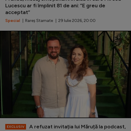
Lucescu ar fi împlinit 81 de ani: ”E greu de
acceptat”
Special
| Rareș Stamate | 29 Iulie 2026, 20:00
A refuzat invitația lui Măruță la podcast,
EXCLUSIV