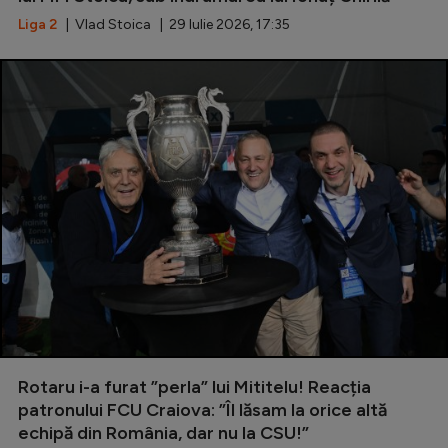
Liga 2
| Vlad Stoica | 29 Iulie 2026, 17:35
Rotaru i-a furat ”perla” lui Mititelu! Reacția
patronului FCU Craiova: ”Îl lăsam la orice altă
echipă din România, dar nu la CSU!”