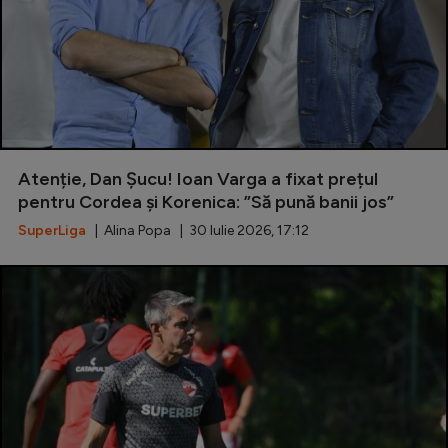
Atenție, Dan Șucu! Ioan Varga a fixat prețul
pentru Cordea și Korenica: ”Să pună banii jos”
SuperLiga
| Alina Popa | 30 Iulie 2026, 17:12