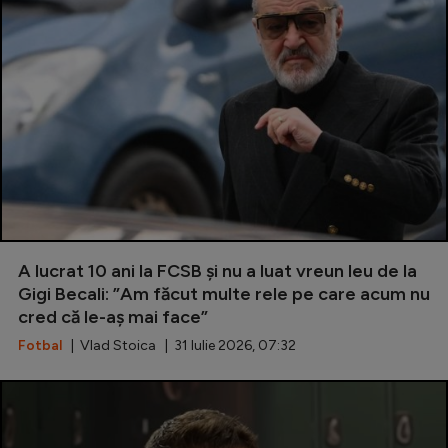
Intră în cont
Creează cont
A lucrat 10 ani la FCSB și nu a luat vreun leu de la
Gigi Becali: ”Am făcut multe rele pe care acum nu
cred că le-aș mai face”
Fotbal
| Vlad Stoica | 31 Iulie 2026, 07:32