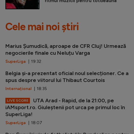
ritmul muzicii pentru totdeauna
Cele mai noi știri
Marius Șumudică, aproape de CFR Cluj! Urmează
negocierile finale cu Neluțu Varga
SuperLiga
| 19:32
Belgia și-a prezentat oficial noul selecționer. Ce a
spus despre viitorul lui Thibaut Courtois
Internațional
| 18:35
UTA Arad - Rapid, de la 21:00, pe
LIVE SCORE
iAMsport.ro. Giuleștenii pot urca pe primul loc în
SuperLiga!
SuperLiga
| 18:07