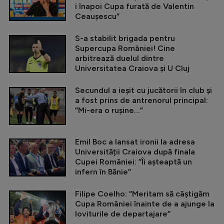
i înapoi Cupa furată de Valentin
Ceaușescu”
S-a stabilit brigada pentru
Supercupa României! Cine
arbitrează duelul dintre
Universitatea Craiova și U Cluj
Secundul a ieșit cu jucătorii în club și
a fost prins de antrenorul principal:
”Mi-era o rușine...”
Emil Boc a lansat ironii la adresa
Universității Craiova după finala
Cupei României: ”Îi așteaptă un
infern în Bănie”
Filipe Coelho: ”Meritam să câștigăm
Cupa României înainte de a ajunge la
loviturile de departajare”