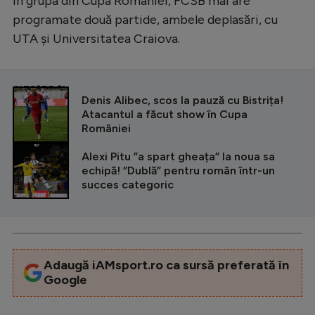
În grupa din Cupa României, FCSB mai are
programate două partide, ambele deplasări, cu
UTA și Universitatea Craiova.
CITEȘTE ȘI
Denis Alibec, scos la pauză cu Bistrița!
Atacantul a făcut show în Cupa
României
Alexi Pitu ”a spart gheața” la noua sa
echipă! ”Dublă” pentru român într-un
succes categoric
Adaugă iAMsport.ro ca sursă preferată în
Google