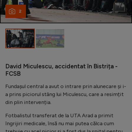
Natație
2
Formula 1
Gimnastică
Auto
Rugby
Ciclism
David Miculescu, accidentat în Bistrița -
Alte sporturi
FCSB
JO 2024
Fundașul central a avut o intrare prin alunecare și i-
JO 2026
a prins piciorul stâng lui Miculescu, care a resimțit
din plin intervenția.
Fotbalistul transferat de la UTA Arad a primit
îngrijiri medicale, însă nu mai putea călca cum
trebuie cu acel picior și a fost dus la spital pentru