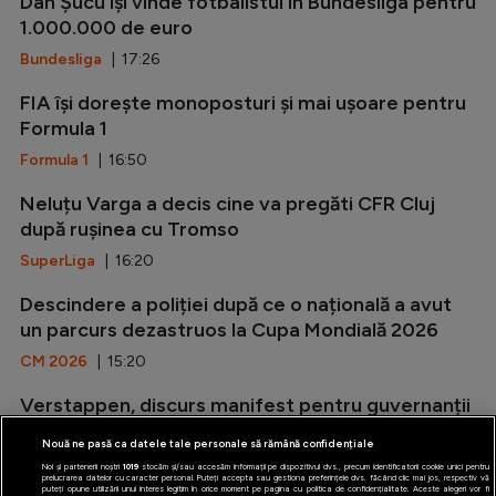
Dan Șucu își vinde fotbalistul în Bundesliga pentru
1.000.000 de euro
Bundesliga
| 17:26
FIA își dorește monoposturi și mai ușoare pentru
Formula 1
Formula 1
| 16:50
Neluțu Varga a decis cine va pregăti CFR Cluj
după rușinea cu Tromso
SuperLiga
| 16:20
Descindere a poliției după ce o națională a avut
un parcurs dezastruos la Cupa Mondială 2026
CM 2026
| 15:20
Verstappen, discurs manifest pentru guvernanții
olandezi
Nouă ne pasă ca datele tale personale să rămână confidențiale
Formula 1
| 14:44
Noi și partenerii noștri
1019
stocăm și/sau accesăm informații pe dispozitivul dvs., precum identificatorii cookie unici pentru
prelucrarea datelor cu caracter personal. Puteți accepta sau gestiona preferințele dvs. făcând clic mai jos, respectiv vă
puteți opune utilizării unui interes legitim în orice moment pe pagina cu politica de confidențialitate. Aceste alegeri vor fi