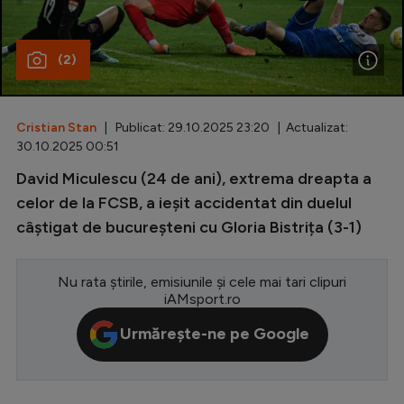
Special
(2)
Diverse
Inedit
Cristian Stan
| Publicat: 29.10.2025 23:20 | Actualizat:
Clasamente
30.10.2025 00:51
David Miculescu (24 de ani), extrema dreapta a
celor de la FCSB, a ieșit accidentat din duelul
câștigat de bucureșteni cu Gloria Bistrița (3-1)
Champions League
Europa League
Nu rata știrile, emisiunile și cele mai tari clipuri
Conference League
iAMsport.ro
CM 2026
Urmărește-ne pe Google
Premier League
LaLiga