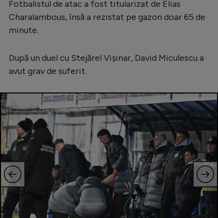
Fotbalistul de atac a fost titularizat de Elias
Serie A
Charalambous, însă a rezistat pe gazon doar 65 de
minute.
Bundesliga
Ligue 1
După un duel cu Stejărel Vișinar, David Miculescu a
Campionate
avut grav de suferit.
Starurile fotbalului
EURO 2024
Stranieri
Clasamente
Tenis
Handbal