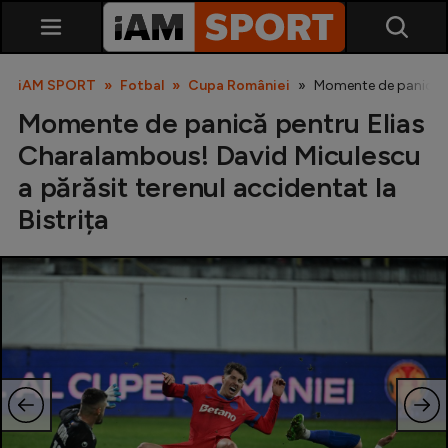
iAM SPORT
Fotbal
Cupa României
Momente de panică pe
Momente de panică pentru Elias
Charalambous! David Miculescu
a părăsit terenul accidentat la
Bistrița
SuperLiga
Liga 2
Cupa României
Echipa Națională
U21
Fotbal feminin