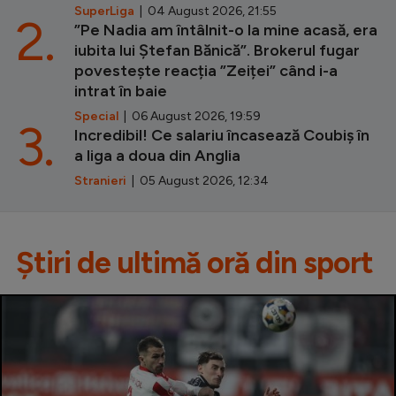
SuperLiga
| 04 August 2026, 21:55
2.
”Pe Nadia am întâlnit-o la mine acasă, era
iubita lui Ștefan Bănică”. Brokerul fugar
povestește reacția ”Zeiței” când i-a
intrat în baie
Special
| 06 August 2026, 19:59
3.
Incredibil! Ce salariu încasează Coubiș în
a liga a doua din Anglia
Stranieri
| 05 August 2026, 12:34
Știri de ultimă oră din sport