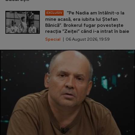
”Pe Nadia am întâlnit-o la
EXCLUSIV
mine acasă, era iubita lui Ștefan
Bănică”. Brokerul fugar povestește
reacția ”Zeiței” când i-a intrat în baie
Special
| 06 August 2026, 19:59