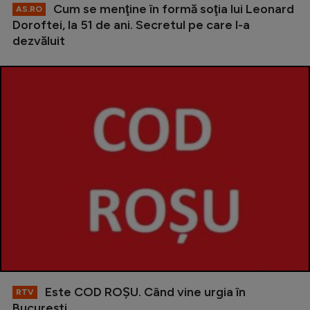
Cum se menţine în formă soţia lui Leonard
AS.RO
Doroftei, la 51 de ani. Secretul pe care l-a
dezvăluit
Este COD ROŞU. Când vine urgia în
RTV
Bucureşti