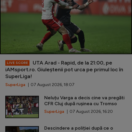
UTA Arad - Rapid, de la 21:00, pe
LIVE SCORE
iAMsport.ro. Giuleștenii pot urca pe primul loc în
SuperLiga!
SuperLiga
| 07 August 2026, 18:07
Neluțu Varga a decis cine va pregăti
CFR Cluj după rușinea cu Tromso
SuperLiga
| 07 August 2026, 16:20
Descindere a poliției după ce o