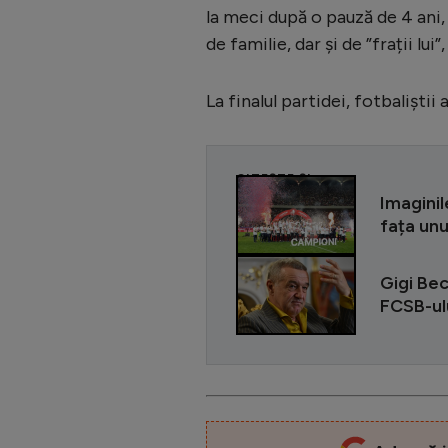
la meci după o pauză de 4 ani, 
de familie, dar și de ”frații lui”
La finalul partidei, fotbaliști
CITEȘTE ȘI
Imaginil
fața unu
Gigi Bec
FCSB-ulu