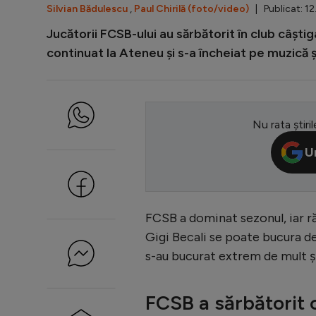
Silvian Bădulescu
,
Paul Chirilă (foto/video)
| Publicat: 12
Jucătorii FCSB-ului au sărbătorit în club câșt
continuat la Ateneu și s-a încheiat pe muzică ș
Nu rata știril
U
FCSB a dominat sezonul, iar răs
Gigi Becali se poate bucura de 
s-au bucurat extrem de mult și
FCSB a sărbătorit 