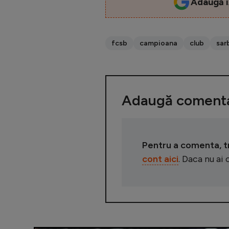
Adaugă i
fcsb
campioana
club
sar
Adaugă comenta
Pentru a comenta, tre
cont aici
. Daca nu ai