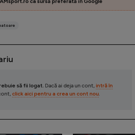
AMsport.ro ca sursă preferată în Google
batoare
riu
buie să fii logat.
Dacă ai deja un cont,
intră în
 cont,
click aici pentru a crea un cont nou
.