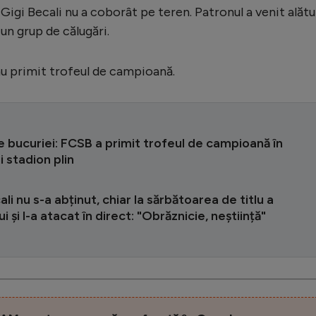
Gigi Becali nu a coborât pe teren. Patronul a venit alătu
, un grup de călugări.
i au primit trofeul de campioană.
e bucuriei: FCSB a primit trofeul de campioană în
i stadion plin
ali nu s-a abținut, chiar la sărbătoarea de titlu a
i și l-a atacat în direct: "Obrăznicie, neștiință"