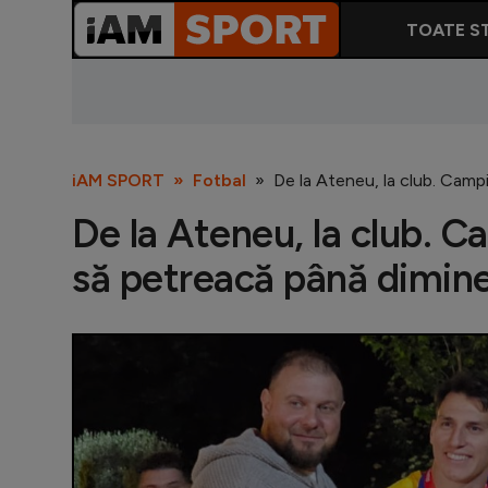
TOATE ST
iAM SPORT
Fotbal
De la Ateneu, la club. Camp
De la Ateneu, la club. C
să petreacă până dimin