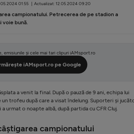
.05.2024 01:55 | Actualizat: 12.05.2024 09:20
igarea campionatului. Petrecerea de pe stadion a
i voie bună.
e, emisiunile și cele mai tari clipuri iAMsport.ro
rmărește iAMsport.ro pe Google
plata a venit la final. După o pauză de 9 ani, echipa lui
un trofeu după care a visat îndelung. Suporteri și jucăto
 a urmat o noapte albă, după partida cu CFR Cluj.
câștigarea campionatului