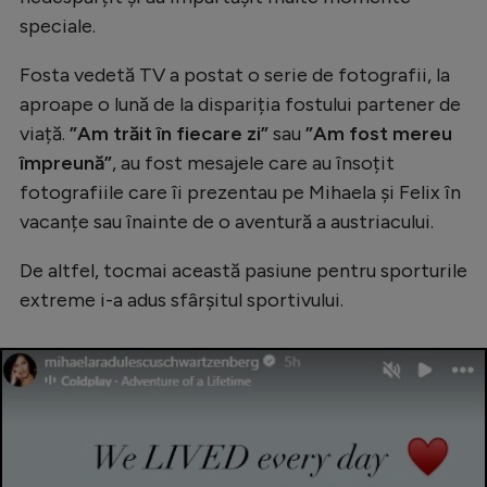
Natație
speciale.
Formula 1
Fosta vedetă TV a postat o serie de fotografii, la
Gimnastică
aproape o lună de la dispariția fostului partener de
viață.
”Am trăit în fiecare zi”
sau
”Am fost mereu
Auto
împreună”
, au fost mesajele care au însoțit
Rugby
fotografiile care îi prezentau pe Mihaela și Felix în
vacanțe sau înainte de o aventură a austriacului.
Ciclism
Alte sporturi
De altfel, tocmai această pasiune pentru sporturile
extreme i-a adus sfârșitul sportivului.
JO 2024
JO 2026