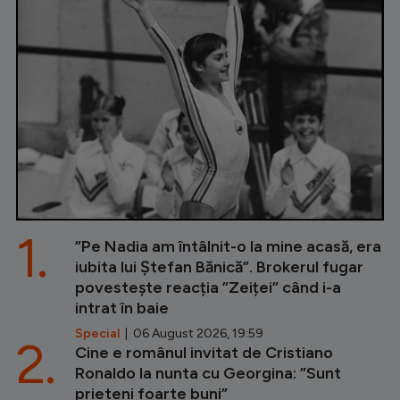
1.
”Pe Nadia am întâlnit-o la mine acasă, era
iubita lui Ștefan Bănică”. Brokerul fugar
povestește reacția ”Zeiței” când i-a
intrat în baie
Special
| 06 August 2026, 19:59
2.
Cine e românul invitat de Cristiano
Ronaldo la nunta cu Georgina: ”Sunt
prieteni foarte buni”