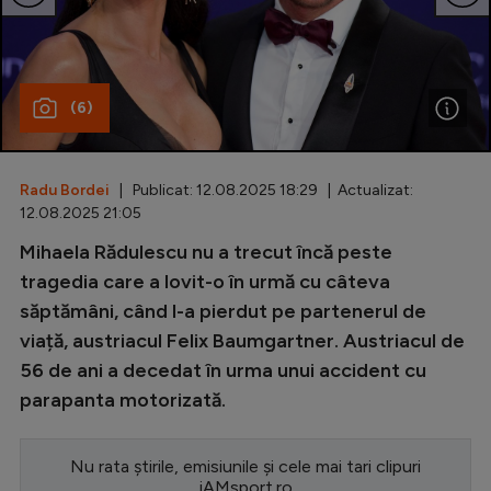
Special
Diverse
(6)
Inedit
Clasamente
Radu Bordei
| Publicat: 12.08.2025 18:29 | Actualizat:
12.08.2025 21:05
Mihaela Rădulescu nu a trecut încă peste
Champions League
tragedia care a lovit-o în urmă cu câteva
săptămâni, când l-a pierdut pe partenerul de
Europa League
viață, austriacul Felix Baumgartner. Austriacul de
Conference League
56 de ani a decedat în urma unui accident cu
parapanta motorizată.
CM 2026
Premier League
Nu rata știrile, emisiunile și cele mai tari clipuri
LaLiga
iAMsport.ro