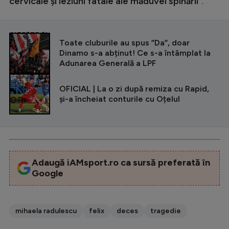
cervicale și leziuni fatale ale măduvei spinării”
.
CITEȘTE ȘI
Toate cluburile au spus ”Da”, doar
Dinamo s-a abținut! Ce s-a întâmplat la
Adunarea Generală a LPF
OFICIAL | La o zi după remiza cu Rapid,
și-a încheiat conturile cu Oțelul
Adaugă iAMsport.ro ca sursă preferată în
Google
mihaela radulescu
felix
deces
tragedie