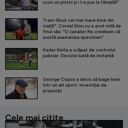
scos un pistol și i l-a pus la tâmplă!”
”I-am făcut cel mai mare bine din
viață!”. Cornel Dinu nu a avut milă de
finul său: ”O canalie! Nu credeam că
există asemenea specimen”
Kader Keita a scăpat de controlul
judiciar. Decizia luată de instanță
George Copos a decis să bage bani
într-un alt sport. Investiție de
proporții
Cele mai citite