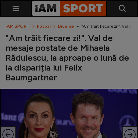
iAM SPORT
Fotbal
Diverse
"Am trăit fiecare zi!". Val de
"Am trăit fiecare zi!". Val de
mesaje postate de Mihaela
Rădulescu, la aproape o lună de
la dispariția lui Felix
Baumgartner
SuperLiga
Liga 2
Cupa României
Echipa Națională
U21
Fotbal feminin