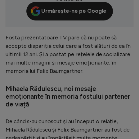
Serie A
Urmărește-ne pe Google
Bundesliga
Ligue 1
Fosta prezentatoare TV pare că nu poate să
Campionate
accepte dispariția celui care a fost alături de ea în
ultimii 12 ani. Și a postat pe rețelele de socializare
Starurile fotbalului
mai multe imagini și mesaje emoționante, în
EURO 2024
memoria lui Felix Baumgartner.
Stranieri
Mihaela Rădulescu, noi mesaje
Clasamente
emoționante în memoria fostului partener
de viață
De când s-au cunoscut și au început o relație,
Tenis
Mihaela Rădulescu și Felix Baumgartner au fost de
Handbal
nedespărțit și au împărtășit multe momente