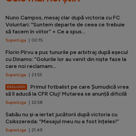
Nuno Campos, mesaj clar după victoria cu FC
Voluntari: ”Suntem departe de ceea ce trebuie
să facem în viitor” + Ce a spus...
SuperLiga
| 00:15
Florin Pîrvu a pus tunurile pe arbitraj după eșecul
cu Dinamo: ”Golurile lor au venit din niște faze la
care noi reclamam...
SuperLiga
| 23:55
Primul fotbalist pe care Șumudică vrea
EXCLUSIV
să îl aducă la CFR Cluj! Mutarea se anunță dificilă
SuperLiga
| 22:58
Sabău nu și-a iertat jucătorii după victoria cu
Csikszereda: ”Mesajul meu nu a fost înțeles!”
SuperLiga
| 21:49