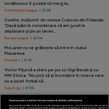
Iordănescu! E posibil să merg la...
Conference League
| 22:28
Coelho, mulțumit de remiza Craiovei din Finlanda:
”Dacă luăm în considerare că am jucat în
deplasare și pe un teren...
Europa League
| 22:04
McLaren nu se grăbește să intre în clubul
Macarena
Formula 1
| 21:35
Victor Pițurcă a șters pe jos cu Gigi Becali și cu
MM Stoica: ”Nu poți să ai încredere în cineva care
nu a jucat fotbal să...
SuperLiga
| 21:06
Marca: ”Rodri i-a spus da Barcelonei!”
Nouă ne pasă ca datele tale personale să rămână confidențiale
LaLiga
| 20:37
Noi și partenerii noștri
1017
stocăm și/sau accesăm informații pe dispozitivul dvs., precum identificatorii cookie unici pentru
prelucrarea datelor cu caracter personal. Puteți accepta sau gestiona preferințele dvs. făcând clic mai jos, respectiv vă