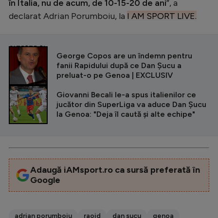
în Italia, nu de acum, de 10-15-20 de ani
”, a
declarat Adrian Porumboiu, la
I AM SPORT LIVE.
CITEȘTE ȘI
George Copos are un îndemn pentru
fanii Rapidului după ce Dan Șucu a
preluat-o pe Genoa | EXCLUSIV
Giovanni Becali le-a spus italienilor ce
jucător din SuperLiga va aduce Dan Șucu
la Genoa: "Deja îl caută și alte echipe"
Adaugă iAMsport.ro ca sursă preferată în
Google
adrian porumboiu
raoid
dan sucu
genoa