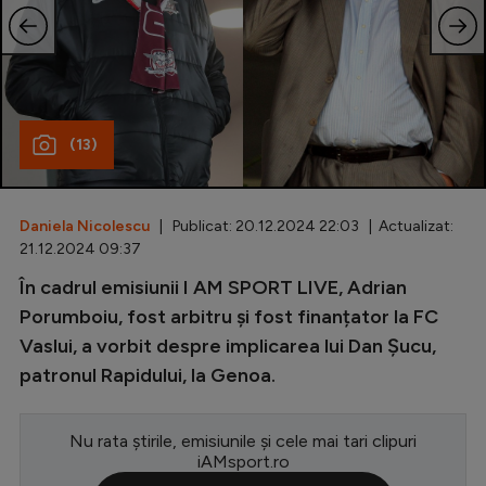
Special
Diverse
Inedit
(13)
Clasamente
Daniela Nicolescu
| Publicat: 20.12.2024 22:03 | Actualizat:
21.12.2024 09:37
Champions League
În cadrul emisiunii I AM SPORT LIVE, Adrian
Porumboiu, fost arbitru și fost finanțator la FC
Europa League
Vaslui, a vorbit despre implicarea lui Dan Șucu,
Conference League
patronul Rapidului, la Genoa.
CM 2026
Premier League
Nu rata știrile, emisiunile și cele mai tari clipuri
iAMsport.ro
LaLiga