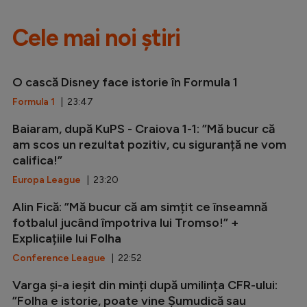
Cele mai noi știri
O cască Disney face istorie în Formula 1
Formula 1
| 23:47
Baiaram, după KuPS - Craiova 1-1: ”Mă bucur că
am scos un rezultat pozitiv, cu siguranță ne vom
califica!”
Europa League
| 23:20
Alin Fică: ”Mă bucur că am simțit ce înseamnă
fotbalul jucând împotriva lui Tromso!” +
Explicațiile lui Folha
Conference League
| 22:52
Varga și-a ieșit din minți după umilința CFR-ului:
”Folha e istorie, poate vine Șumudică sau