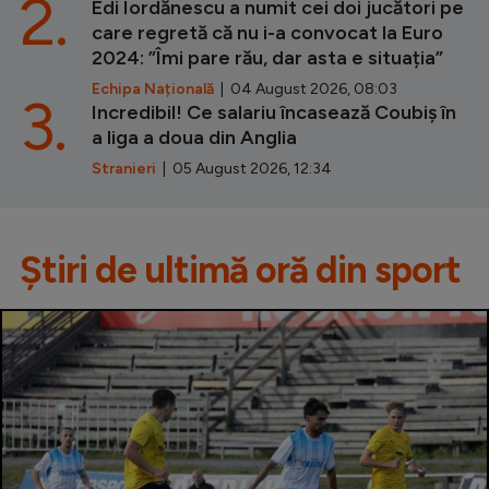
2.
Edi Iordănescu a numit cei doi jucători pe
care regretă că nu i-a convocat la Euro
2024: ”Îmi pare rău, dar asta e situația”
Echipa Națională
| 04 August 2026, 08:03
3.
Incredibil! Ce salariu încasează Coubiș în
a liga a doua din Anglia
Stranieri
| 05 August 2026, 12:34
Știri de ultimă oră din sport