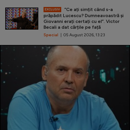
”Ce ați simțit când s-a
EXCLUSIV
prăpădit Lucescu? Dumneavoastră și
Giovanni erați certați cu el”. Victor
Becali a dat cărțile pe față
Special
| 05 August 2026, 13:23