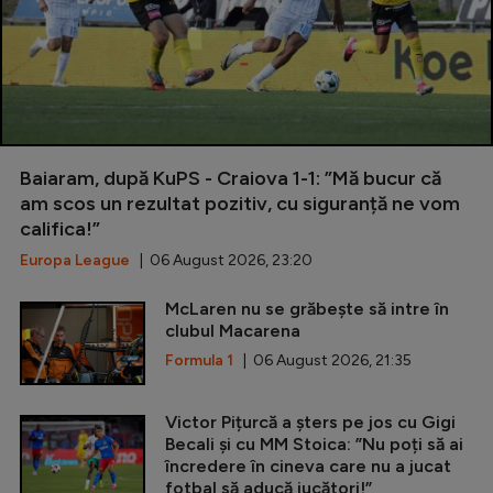
Baiaram, după KuPS - Craiova 1-1: ”Mă bucur că
am scos un rezultat pozitiv, cu siguranță ne vom
califica!”
Europa League
| 06 August 2026, 23:20
McLaren nu se grăbește să intre în
clubul Macarena
Formula 1
| 06 August 2026, 21:35
Victor Pițurcă a șters pe jos cu Gigi
Becali și cu MM Stoica: ”Nu poți să ai
încredere în cineva care nu a jucat
fotbal să aducă jucători!”