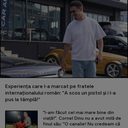
Experiența care l-a marcat pe fratele
internaționalului român: ”A scos un pistol și i l-a
pus la tâmplă!”
”I-am făcut cel mai mare bine din
viață!”. Cornel Dinu nu a avut milă de
finul său: ”O canalie! Nu credeam că