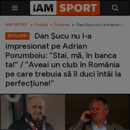
iAM SPORT
Fotbal
Diverse
Dan Șucu nu l-a impresionat p
Dan Șucu nu l-a
EXCLUSIV
impresionat pe Adrian
Porumboiu: ”Stai, mă, în banca
ta!” / ”Aveai un club în România
pe care trebuia să îl duci întâi la
SuperLiga
perfecțiune!”
Liga 2
Cupa României
Echipa Națională
U21
Fotbal feminin