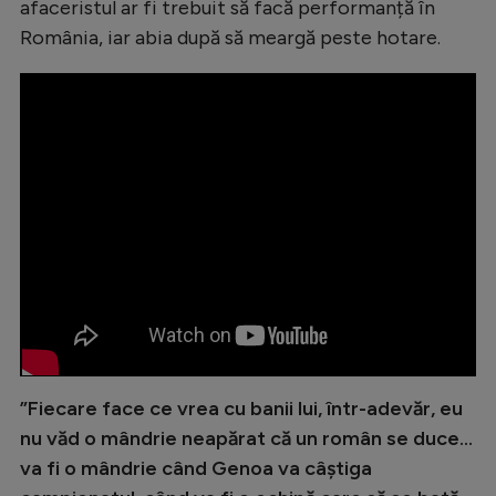
afaceristul ar fi trebuit să facă performanță în
Natație
România, iar abia după să meargă peste hotare.
Formula 1
Gimnastică
Auto
Rugby
Ciclism
Alte sporturi
JO 2024
JO 2026
”Fiecare face ce vrea cu banii lui, într-adevăr, eu
nu văd o mândrie neapărat că un român se duce…
va fi o mândrie când Genoa va câștiga