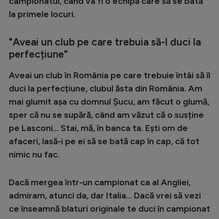
Intră în cont
campionatul, când va fi o echipă care să se bată
la primele locuri.
Creează cont
"Aveai un club pe care trebuia să-l duci la
perfecțiune"
Aveai un club în România pe care trebuie întâi să îl
duci la perfecțiune, clubul ăsta din România. Am
mai glumit așa cu domnul Șucu, am făcut o glumă,
sper că nu se supără, când am văzut că o susține
pe Lasconi… Stai, mă, în banca ta. Ești om de
afaceri, lasă-i pe ei să se bată cap în cap, că tot
nimic nu fac.
Dacă mergea într-un campionat ca al Angliei,
admiram, atunci da, dar Italia... Dacă vrei să vezi
ce înseamnă blaturi originale te duci în campionat