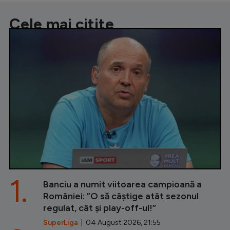
Cele mai citite
1.
Banciu a numit viitoarea campioană a
României: ”O să câștige atât sezonul
regulat, cât și play-off-ul!”
SuperLiga
| 04 August 2026, 21:55