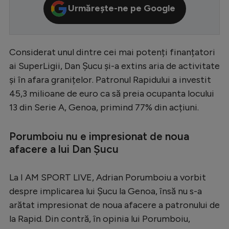
Urmărește-ne pe Google
Serie A
Bundesliga
Considerat unul dintre cei mai potenți finanțatori
Ligue 1
ai SuperLigii, Dan Șucu și-a extins aria de activitate
Campionate
și în afara granițelor. Patronul Rapidului a investit
Starurile fotbalului
45,3 milioane de euro ca să preia ocupanta locului
13 din Serie A, Genoa, primind 77% din acțiuni.
EURO 2024
Stranieri
Porumboiu nu e impresionat de noua
Clasamente
afacere a lui Dan Șucu
La I AM SPORT LIVE, Adrian Porumboiu a vorbit
despre implicarea lui Șucu la Genoa, însă nu s-a
Tenis
arătat impresionat de noua afacere a patronului de
la Rapid. Din contră, în opinia lui Porumboiu,
Handbal