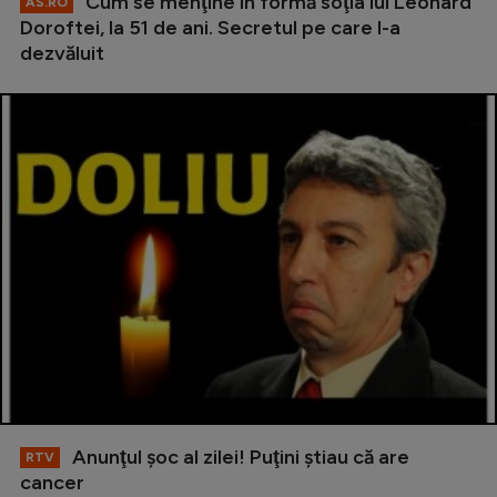
Cum se menţine în formă soţia lui Leonard
AS.RO
Doroftei, la 51 de ani. Secretul pe care l-a
dezvăluit
Anunţul şoc al zilei! Puţini ştiau că are
RTV
cancer