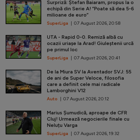
Surpriză: Ștefan Baiaram, propus la o
echipă din Serie A! ”Poate să dea 5-6
milioane de euro”
SuperLiga
| 07 August 2026, 20:58
UTA - Rapid 0-0. Remiză albă cu
ocazii uriașe la Arad! Giuleștenii urcă
pe primul loc
SuperLiga
| 07 August 2026, 20:41
De la Miura SV la Aventador SVJ: 55
de ani de Super Veloce, filosofia
care a definit cele mai radicale
Lamborghini V12
Auto
| 07 August 2026, 20:12
Marius Șumudică, aproape de CFR
Cluj! Urmează negocierile finale cu
Neluțu Varga
SuperLiga
| 07 August 2026, 19:32