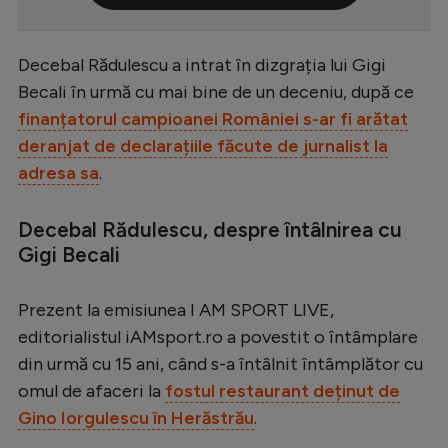
Serie A
Decebal Rădulescu a intrat în dizgrația lui Gigi
Bundesliga
Becali în urmă cu mai bine de un deceniu, după ce
Ligue 1
finanțatorul campioanei României s-ar fi arătat
Campionate
deranjat de declarațiile făcute de jurnalist la
adresa sa
.
Starurile fotbalului
EURO 2024
Decebal Rădulescu, despre întâlnirea cu
Stranieri
Gigi Becali
Clasamente
Prezent la emisiunea I AM SPORT LIVE,
editorialistul iAMsport.ro a povestit o întâmplare
din urmă cu 15 ani, când s-a întâlnit întâmplător cu
omul de afaceri la
fostul restaurant deținut de
Tenis
Gino Iorgulescu în Herăstrău
.
Handbal