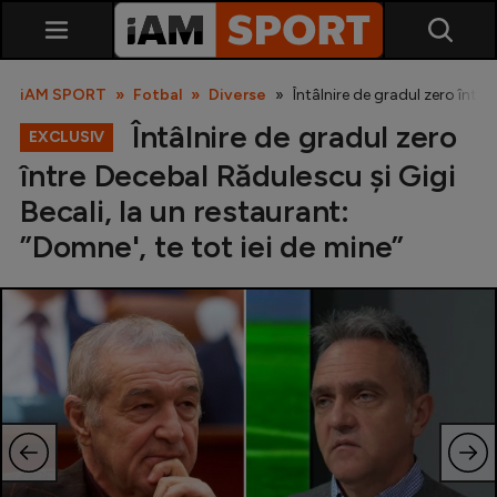
iAM SPORT
Fotbal
Diverse
Întâlnire de gradul zero între
Întâlnire de gradul zero
EXCLUSIV
între Decebal Rădulescu și Gigi
Becali, la un restaurant:
”Domne', te tot iei de mine”
SuperLiga
Liga 2
Cupa României
Echipa Națională
U21
Fotbal feminin