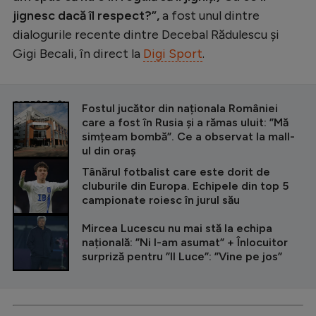
jignesc dacă îl respect?”,
a fost unul dintre
dialogurile recente dintre Decebal Rădulescu și
Gigi Becali, în direct la
Digi Sport
.
CITEȘTE ȘI
Fostul jucător din naționala României
care a fost în Rusia și a rămas uluit: ”Mă
simțeam bombă”. Ce a observat la mall-
ul din oraș
Tânărul fotbalist care este dorit de
cluburile din Europa. Echipele din top 5
campionate roiesc în jurul său
Mircea Lucescu nu mai stă la echipa
națională: ”Ni l-am asumat” + Înlocuitor
surpriză pentru ”Il Luce”: ”Vine pe jos”