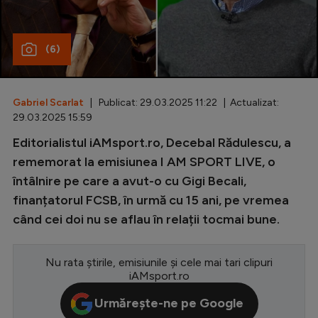
Special
(6)
Diverse
Inedit
Gabriel Scarlat
| Publicat: 29.03.2025 11:22 | Actualizat:
Clasamente
29.03.2025 15:59
Editorialistul iAMsport.ro, Decebal Rădulescu, a
rememorat la emisiunea I AM SPORT LIVE, o
întâlnire pe care a avut-o cu Gigi Becali,
Champions League
finanțatorul FCSB, în urmă cu 15 ani, pe vremea
Europa League
când cei doi nu se aflau în relații tocmai bune.
Conference League
CM 2026
Nu rata știrile, emisiunile și cele mai tari clipuri
iAMsport.ro
Premier League
Urmărește-ne pe Google
LaLiga