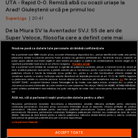
UTA - Rapid 0-0. Remiză albă cu ocazii uriașe la
Arad! Giuleștenii urcă pe primul loc
SuperLiga
| 20:41
De la Miura SV la Aventador SVJ: 55 de ani de
Super Veloce, filosofia care a definit cele mai
radicale Lamborghini V12
Nouă ne pasă ca datele tale personale să rămână confidențiale
Auto
| 20:12
Noi și partenerii noștri
1019
stocăm și/sau accesăm informații pe dispozitivul dvs., precum identificatorii cookie unici pentru
prelucrarea datelor cu caracter personal. Puteți accepta sau gestiona preferințele dvs. făcând clic mai jos, respectiv vă
puteți opune utilizării unui interes legitim în orice moment pe pagina cu politica de confidențialitate. Aceste alegeri vor fi
raportate partenerilor noștri și nu vă vor afecta navigarea.
Mai multe detalii
Noi si partenerii nostri (retelele de socializare si agentiile de publicitate partenere, precum si furnizorii nostri de servicii de
date analitice) prelucram date pentru a permite website-ului sa functioneze, pentru a personaliza continutul si anunturile
publicitare afisate in functie de interesele si/sau profilul dvs., pentru a va oferi functionalitati aferente retelelor de
socializare si pentru a analiza traficul pe website. Beneficiati de drepturile prevazute de art. 15-22 din GDPR in legatura
cu prelucrarea datelor cu caracter personal. Aceste drepturi pot fi exercitate prin modalitatea indicata
aici
. Prin click pe
“ACCEPT TOATE”, acceptati folosirea tuturor Tehnologiilor de tip Cookie, care implica inclusiv acceptul dvs. cu privire la
stocarea/accesarea informatiilor de catre Vendor-ii cu care colaboram. Prin click pe “VREAU SA MODIFIC SETARILE INDIVIDUAL”
puteti schimba preferintele in mod individual, mai putin cele legate de cookie strict necesare pentru functionarea website-
iAMsport.ro © 2026
ului.
Atât noi, cât și partenerii noștri prelucrăm datele pentru a oferi:
Termeni şi condiţii
Măsurarea performanței reclamelor. Dezvoltarea și îmbunătățirea serviciilor. Utilizarea profilurilor pentru selectarea
conținutului personalizat. Stocarea și/sau accesarea informațiilor de pe un dispozitiv. Crearea profilurilor de conținut
personalizat. Utilizarea profilurilor pentru selectarea publicității personalizate. Crearea profilurilor pentru publicitate
Politica de confidentialitate
personalizată. Măsurarea performanței conținutului. Înțelegerea publicului prin statistici sau combinații de date din surse
diferite. Utilizarea de date limitate pentru a selecta publicitatea. Utilizarea datelor limitate pentru a selecta conținutul.
Date precise de geolocație și identificarea prin scanarea dispozitivului.
Politica de utilizare Cookies
Listă parteneri (furnizori)
Cine suntem
ACCEPT TOATE