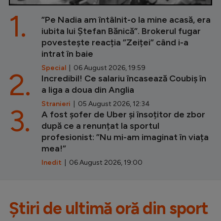
1.
”Pe Nadia am întâlnit-o la mine acasă, era
iubita lui Ștefan Bănică”. Brokerul fugar
povestește reacția ”Zeiței” când i-a
intrat în baie
Special
| 06 August 2026, 19:59
2.
Incredibil! Ce salariu încasează Coubiș în
a liga a doua din Anglia
Stranieri
| 05 August 2026, 12:34
3.
A fost șofer de Uber și însoțitor de zbor
după ce a renunțat la sportul
profesionist: ”Nu mi-am imaginat în viața
mea!”
Inedit
| 06 August 2026, 19:00
Știri de ultimă oră din sport