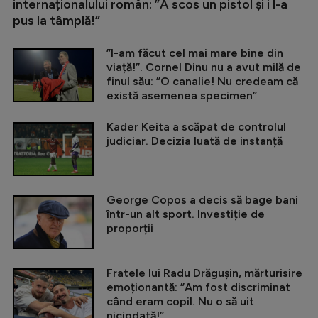
internaționalului român: ”A scos un pistol și i l-a
pus la tâmplă!”
”I-am făcut cel mai mare bine din
viață!”. Cornel Dinu nu a avut milă de
finul său: ”O canalie! Nu credeam că
există asemenea specimen”
Kader Keita a scăpat de controlul
judiciar. Decizia luată de instanță
George Copos a decis să bage bani
într-un alt sport. Investiție de
proporții
Fratele lui Radu Drăgușin, mărturisire
emoționantă: ”Am fost discriminat
când eram copil. Nu o să uit
niciodată!”