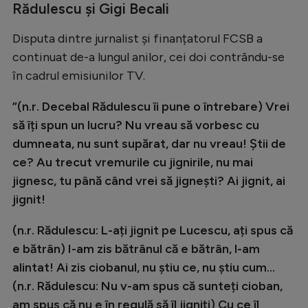
Rădulescu și Gigi Becali
Disputa dintre jurnalist și finanțatorul FCSB a
continuat de-a lungul anilor, cei doi contrându-se
în cadrul emisiunilor TV.
”(n.r. Decebal Rădulescu îi pune o întrebare) Vrei
să îți spun un lucru? Nu vreau să vorbesc cu
dumneata, nu sunt supărat, dar nu vreau! Știi de
ce? Au trecut vremurile cu jignirile, nu mai
jignesc, tu până când vrei să jignești? Ai jignit, ai
jignit!
(n.r. Rădulescu: L-ați jignit pe Lucescu, ați spus că
e bătrân) I-am zis bătrânul că e bătrân, l-am
alintat! Ai zis ciobanul, nu știu ce, nu știu cum...
(n.r. Rădulescu: Nu v-am spus că sunteți cioban,
am spus că nu e în regulă să îl jigniți) Cu ce îl