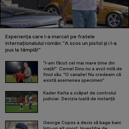
Experiența care l-a marcat pe fratele
internaționalului român: ”A scos un pistol și i l-a
pus la tâmplă!”
”I-am făcut cel mai mare bine din
viață!”. Cornel Dinu nu a avut milă de
finul său: ”O canalie! Nu credeam că
există asemenea specimen”
Kader Keita a scăpat de controlul
judiciar. Decizia luată de instanță
George Copos a decis să bage bani
într-un alt sport. Investiție de