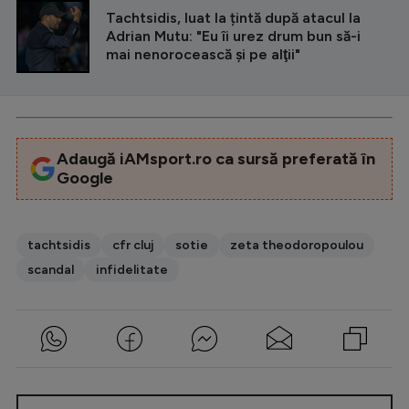
Tachtsidis, luat la țintă după atacul la
Adrian Mutu: "Eu îi urez drum bun să-i
mai nenorocească şi pe alţii"
Adaugă iAMsport.ro ca sursă preferată în
Google
tachtsidis
cfr cluj
sotie
zeta theodoropoulou
scandal
infidelitate