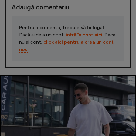
Adaugă comentariu
Pentru a comenta, trebuie să fii logat.
Dacă ai deja un cont,
intră în cont aici
. Daca
nu ai cont,
click aici pentru a crea un cont
nou
.