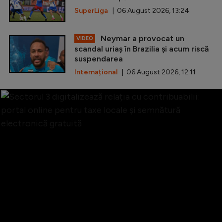
SuperLiga
| 06 August 2026, 13:24
Neymar a provocat un
VIDEO
scandal uriaș în Brazilia și acum riscă
suspendarea
Internațional
| 06 August 2026, 12:11