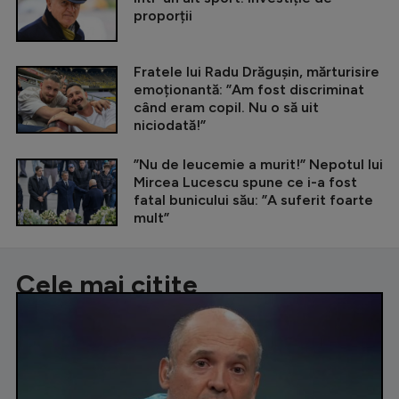
proporții
Fratele lui Radu Drăgușin, mărturisire
emoționantă: ”Am fost discriminat
când eram copil. Nu o să uit
niciodată!”
”Nu de leucemie a murit!” Nepotul lui
Mircea Lucescu spune ce i-a fost
fatal bunicului său: ”A suferit foarte
mult”
Cele mai citite