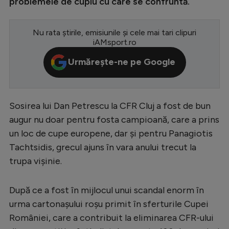
problemele de cuplu cu care se confruntă.
Serie A
Nu rata știrile, emisiunile și cele mai tari clipuri
Bundesliga
iAMsport.ro
Ligue 1
Urmărește-ne pe Google
Campionate
Starurile fotbalului
Sosirea lui Dan Petrescu la CFR Cluj a fost de bun
EURO 2024
augur nu doar pentru fosta campioană, care a prins
Stranieri
un loc de cupe europene, dar și pentru Panagiotis
Tachtsidis, grecul ajuns în vara anului trecut la
Clasamente
trupa vișinie.
După ce a fost în mijlocul unui scandal enorm în
Tenis
urma cartonașului roșu primit în sferturile Cupei
României, care a contribuit la eliminarea CFR-ului
Handbal