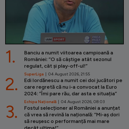
1.
Banciu a numit viitoarea campioană a
României: ”O să câștige atât sezonul
regulat, cât și play-off-ul!”
SuperLiga
| 04 August 2026, 21:55
2.
Edi Iordănescu a numit cei doi jucători pe
care regretă că nu i-a convocat la Euro
2024: ”Îmi pare rău, dar asta e situația”
Echipa Națională
| 04 August 2026, 08:03
3.
Fostul selecționer al României a anunțat
că vrea să revină la națională: ”Mi-aș dori
să reușesc o performanță mai mare
decât ultima!”