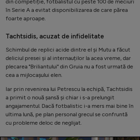
din competiție, fotbalistul cu peste 100 de meciuri
Natație
în Serie A a evitat disponibilizarea de care părea
Formula 1
foarte aproape.
Gimnastică
Tachtsidis, acuzat de infidelitate
Auto
Schimbul de replici acide dintre el și Mutu a făcut
Rugby
deliciul presei și al internauților la acea vreme, dar
Ciclism
plecarea "Briliantului" din Gruia nu a fost urmată de
cea a mijlocașului elen.
Alte sporturi
JO 2024
Iar prin revenirea lui Petrescu la echipă, Tachtsidis
a primit o nouă șansă și chiar i s-a prelungit
JO 2026
angajamentul. Dacă fotbalistic i-a mers mai bine în
ultima lună, pe plan personal grecul se confruntă
cu probleme deloc de neglijat.