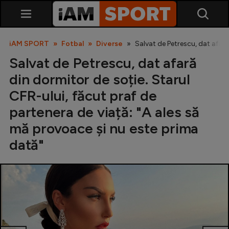
iAM SPORT
Fotbal
Diverse
Salvat de Petrescu, dat afară
Salvat de Petrescu, dat afară
din dormitor de soție. Starul
CFR-ului, făcut praf de
partenera de viață: "A ales să
mă provoace și nu este prima
SuperLiga
dată"
Liga 2
Cupa României
Echipa Națională
U21
Fotbal feminin