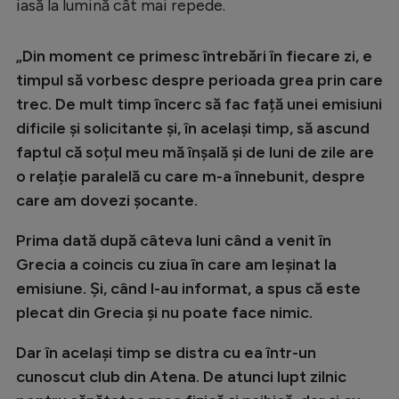
iasă la lumină cât mai repede.
„Din moment ce primesc întrebări în fiecare zi, e
timpul să vorbesc despre perioada grea prin care
trec. De mult timp încerc să fac față unei emisiuni
dificile și solicitante și, în același timp, să ascund
faptul că soțul meu mă înșală și de luni de zile are
o relație paralelă cu care m-a înnebunit, despre
care am dovezi șocante.
Prima dată după câteva luni când a venit în
Grecia a coincis cu ziua în care am leșinat la
emisiune. Și, când l-au informat, a spus că este
plecat din Grecia și nu poate face nimic.
Dar în același timp se distra cu ea într-un
cunoscut club din Atena. De atunci lupt zilnic