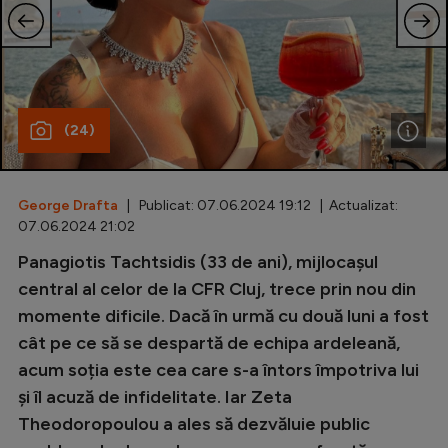
Special
Diverse
Inedit
(24)
Clasamente
George Drafta
| Publicat: 07.06.2024 19:12 | Actualizat:
07.06.2024 21:02
Champions League
Panagiotis Tachtsidis (33 de ani), mijlocașul
central al celor de la CFR Cluj, trece prin nou din
Europa League
momente dificile. Dacă în urmă cu două luni a fost
Conference League
cât pe ce să se despartă de echipa ardeleană,
CM 2026
acum soția este cea care s-a întors împotriva lui
și îl acuză de infidelitate. Iar Zeta
Premier League
Theodoropoulou a ales să dezvăluie public
LaLiga