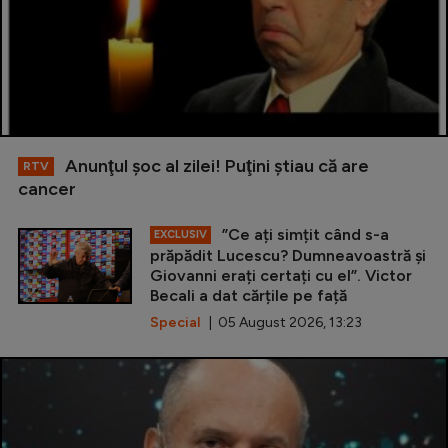
Anunţul şoc al zilei! Puţini ştiau că are
RTV
cancer
”Ce ați simțit când s-a
EXCLUSIV
prăpădit Lucescu? Dumneavoastră și
Giovanni erați certați cu el”. Victor
Becali a dat cărțile pe față
Special
| 05 August 2026, 13:23