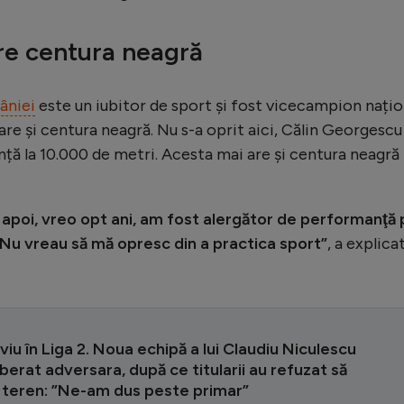
re centura neagră
âniei
este un iubitor de sport și fost vicecampion națio
 are și centura neagră. Nu s-a oprit aici, Călin Georgescu
ță la 10.000 de metri. Acesta mai are și centura neagră 
, apoi, vreo opt ani, am fost alergător de performanţă
 Nu vreau să mă opresc din a practica sport”
, a explica
viu în Liga 2. Noua echipă a lui Claudiu Niculescu
lberat adversara, după ce titularii au refuzat să
e teren: ”Ne-am dus peste primar”