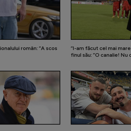
ionalului român: ”A scos
”I-am făcut cel mai mare 
finul său: ”O canalie! 
Kader Keita a scăpat de controlul j