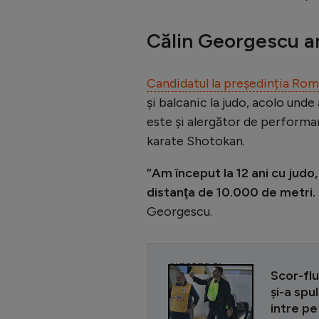
Călin Georgescu a
Candidatul la președinția Rom
și balcanic la judo, acolo unde
este și alergător de performan
karate Shotokan.
”Am început la 12 ani cu judo
distanţa de 10.000 de metri.
Georgescu.
CITEȘTE ȘI
Scor-flu
și-a spu
intre p