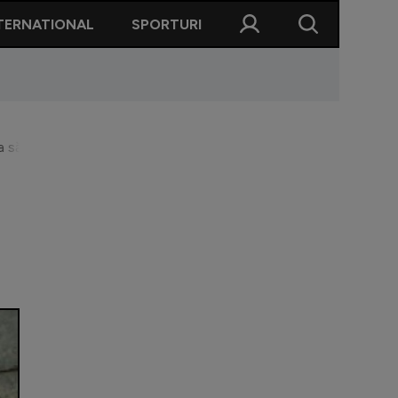
TERNATIONAL
SPORTURI
 să-l transforme în industria principală din România