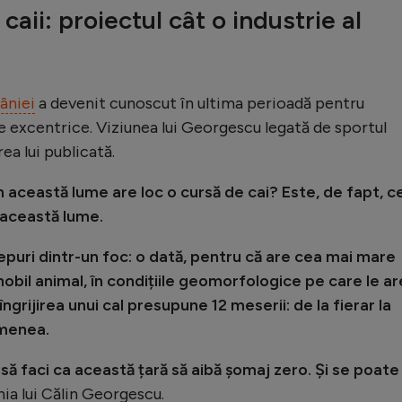
caii: proiectul cât o industrie al
âniei
a devenit cunoscut în ultima perioadă pentru
te excentrice. Viziunea lui Georgescu legată de sportul
ea lui publicată.
 în această lume are loc o cursă de cai? Este, de fapt, c
 această lume.
puri dintr-un foc: o dată, pentru că are cea mai mare
nobil animal, în condițiile geomorfologice pe care le ar
 îngrijirea unui cal presupune 12 meserii: de la fierar la
emenea.
să faci ca această țară să aibă șomaj zero. Şi se poate
nia lui Călin Georgescu.