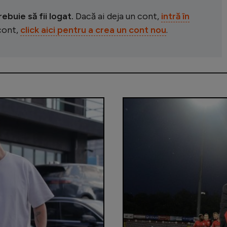
buie să fii logat.
Dacă ai deja un cont,
intră în
 cont,
click aici pentru a crea un cont nou
.