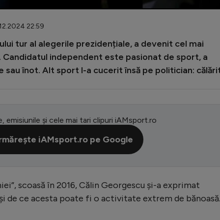
.12.2024 22:59
lui tur al alegerile prezidențiale, a devenit cel mai
 Candidatul independent este pasionat de sport, a
au înot. Alt sport l-a cucerit însă pe politician: călărit
e, emisiunile și cele mai tari clipuri iAMsport.ro
rmărește iAMsport.ro pe Google
ei”, scoasă în 2016, Călin Georgescu și-a exprimat
și de ce acesta poate fi o activitate extrem de bănoasă