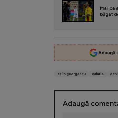
Marica a
băgat d
Adaugă i
calin georgescu
calarie
echi
Adaugă comenta