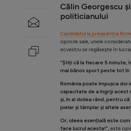
Călin Georgescu și 
politicianului
Candidatul la președinția Rom
opiniile sale, unele considera
ecvestru se regăsește în lucrar
”Știți că la fiecare 5 minute,
mai bănos sport peste tot în
România poate împușca doi ie
capacitate de a îngriji acest 
şi, în al doilea rând, pentru că
pielar şi tâmplar şi altele as
Or, ideea esențială este cum 
face lucrul acesta!”
, este opi