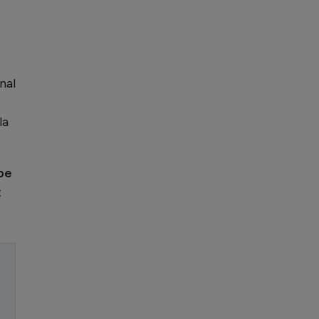
nal
la
 pe
t