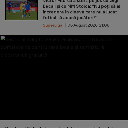
Victor Pițurcă a șters pe jos cu Gigi
Becali și cu MM Stoica: ”Nu poți să ai
încredere în cineva care nu a jucat
fotbal să aducă jucători!”
SuperLiga
| 06 August 2026, 21:06