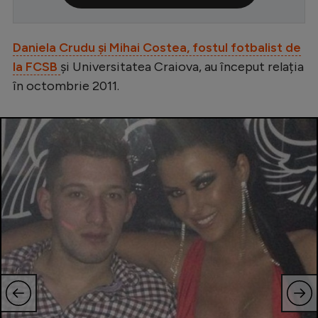
Serie A
Bundesliga
Daniela Crudu și Mihai Costea, fostul fotbalist de
la FCSB
și Universitatea Craiova, au început relația
Ligue 1
în octombrie 2011.
Campionate
Starurile fotbalului
EURO 2024
Stranieri
Clasamente
Tenis
Handbal