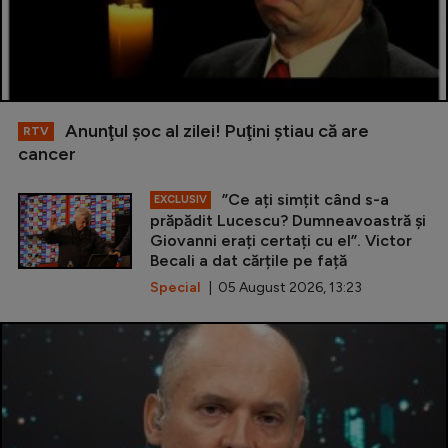
Anunţul şoc al zilei! Puţini ştiau că are
RTV
cancer
”Ce ați simțit când s-a
EXCLUSIV
prăpădit Lucescu? Dumneavoastră și
Giovanni erați certați cu el”. Victor
Becali a dat cărțile pe față
Special
| 05 August 2026, 13:23