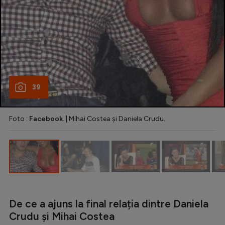
Natație
Formula 1
Gimnastică
Auto
Rugby
39
Ciclism
Foto :
Facebook.
| Mihai Costea și Daniela Crudu.
Alte sporturi
JO 2024
JO 2026
De ce a ajuns la final relația dintre Daniela
Crudu și Mihai Costea