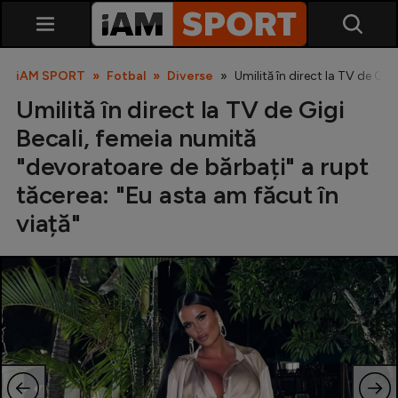
iAM SPORT
Fotbal
Diverse
Umilită în direct la TV de Gig
Umilită în direct la TV de Gigi
Becali, femeia numită
"devoratoare de bărbați" a rupt
tăcerea: "Eu asta am făcut în
viață"
SuperLiga
Liga 2
Cupa României
Echipa Națională
U21
Fotbal feminin