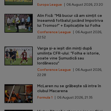
Europa League
| 06 August 2026, 23:20
Alin Fică: ”Mă bucur că am simțit ce
înseamnă fotbalul jucând împotriva
lui Tromso!” + Explicațiile lui Folha
Conference League
| 06 August 2026,
22:52
Varga și-a ieșit din minți după
umilința CFR-ului: ”Folha e istorie,
poate vine Șumudică sau
Iordănescu”
Conference League
| 06 August 2026,
22:28
McLaren nu se grăbește să intre în
clubul Macarena
Formula 1
| 06 August 2026, 21:35