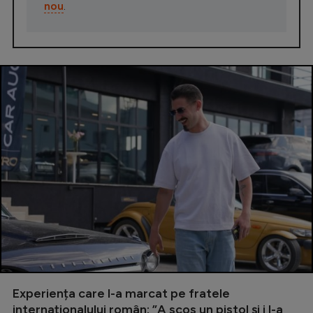
nou
.
Experiența care l-a marcat pe fratele
internaționalului român: ”A scos un pistol și i l-a