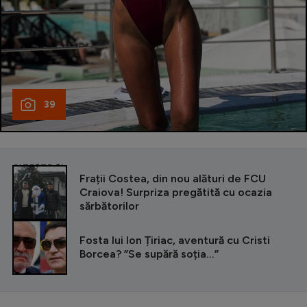
39
CITEȘTE ȘI
Frații Costea, din nou alături de FCU
Craiova! Surpriza pregătită cu ocazia
sărbătorilor
Fosta lui Ion Țiriac, aventură cu Cristi
Borcea? ”Se supără soția...”