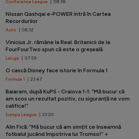
Conference League
| 08:38
Nissan Qashqai e-POWER intră în Cartea
Recordurilor
Auto
| 08:32
Vinicius Jr. rămâne la Real. Britanicii de la
FourFourTwo spun că este o greșeală
LaLiga
| 07:59
O cască Disney face istorie în Formula 1
Formula 1
| 23:47
Baiaram, după KuPS - Craiova 1-1: ”Mă bucur că
am scos un rezultat pozitiv, cu siguranță ne vom
califica!”
Europa League
| 23:20
Alin Fică: ”Mă bucur că am simțit ce înseamnă
fotbalul jucând împotriva lui Tromso!” +