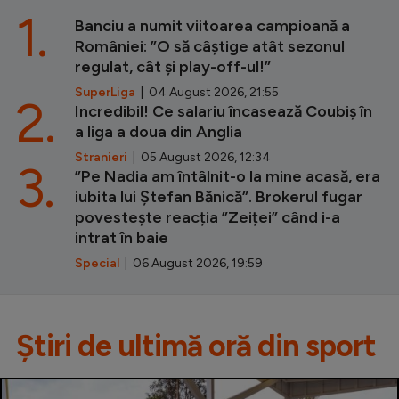
1.
Banciu a numit viitoarea campioană a
României: ”O să câștige atât sezonul
regulat, cât și play-off-ul!”
SuperLiga
| 04 August 2026, 21:55
2.
Incredibil! Ce salariu încasează Coubiș în
a liga a doua din Anglia
Stranieri
| 05 August 2026, 12:34
3.
”Pe Nadia am întâlnit-o la mine acasă, era
iubita lui Ștefan Bănică”. Brokerul fugar
povestește reacția ”Zeiței” când i-a
intrat în baie
Special
| 06 August 2026, 19:59
Știri de ultimă oră din sport