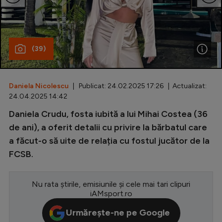
Special
Diverse
(39)
Inedit
Clasamente
Daniela Nicolescu
| Publicat: 24.02.2025 17:26 | Actualizat:
24.04.2025 14:42
Daniela Crudu, fosta iubită a lui Mihai Costea (36
Champions League
de ani), a oferit detalii cu privire la bărbatul care
a făcut-o să uite de relația cu fostul jucător de la
Europa League
FCSB.
Conference League
CM 2026
Nu rata știrile, emisiunile și cele mai tari clipuri
iAMsport.ro
Premier League
Urmărește-ne pe Google
LaLiga