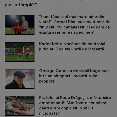
pus la tâmplă!”
”I-am făcut cel mai mare bine din
viață!”. Cornel Dinu nu a avut milă de
finul său: ”O canalie! Nu credeam că
există asemenea specimen”
Kader Keita a scăpat de controlul
judiciar. Decizia luată de instanță
George Copos a decis să bage bani
într-un alt sport. Investiție de
proporții
Fratele lui Radu Drăgușin, mărturisire
emoționantă: ”Am fost discriminat
când eram copil. Nu o să uit
niciodată!”