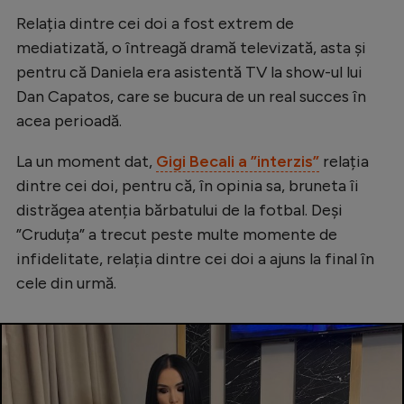
Intră în cont
Relația dintre cei doi a fost extrem de
Creează cont
mediatizată, o întreagă dramă televizată, asta și
pentru că Daniela era asistentă TV la show-ul lui
Dan Capatos, care se bucura de un real succes în
acea perioadă.
La un moment dat,
Gigi Becali a ”interzis”
relația
dintre cei doi, pentru că, în opinia sa, bruneta îi
distrăgea atenția bărbatului de la fotbal. Deși
”Cruduța” a trecut peste multe momente de
infidelitate, relația dintre cei doi a ajuns la final în
cele din urmă.