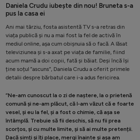
Daniela Crudu iubește din nou! Bruneta s-a
pus la casa ei
Ani mai târziu, fosta asistentă TV s-a retras din
viața publică și nu a mai fost la fel de activă în
mediul online, așa cum obișnuia să o facă. A lăsat
televiziunea și s-a axat pe viața de familie, fiind
acum mamă a doi copii, fată și băiat. Deși încă își
ține soțul ”ascuns”, Daniela Crudu a oferit primele
detalii despre bărbatul care i-a adus fericirea.
”Ne-am cunoscut la o zi de naștere, la o prietenă
comună și ne-am plăcut, că l-am văzut că e foarte
vesel, și eu la fel, și a fost o chimie, că așa se
întâmplă. Trebuie să fii deschis, să nu fii prea
scorțos, și cu multe limite, și să ai multe pretenții.
Dacă simți și îți place, mergi înainte și așa am