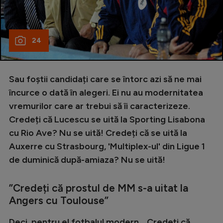
24
Sau foștii candidați care se întorc azi să ne mai
încurce o dată în alegeri. Ei nu au modernitatea
vremurilor care ar trebui să îi caracterizeze.
Credeți că Lucescu se uită la Sporting Lisabona
cu Rio Ave? Nu se uită! Credeți că se uită la
Auxerre cu Strasbourg, 'Multiplex-ul' din Ligue 1
de duminică după-amiaza? Nu se uită!
”Credeți că prostul de MM s-a uitat la
Angers cu Toulouse
”
Deci, pentru el fotbalul modern... Credeți că