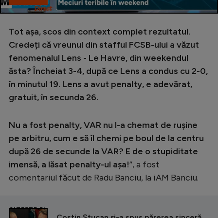
Tot așa, scos din context complet rezultatul.
Credeți că vreunul din stafful FCSB-ului a văzut
fenomenalul Lens - Le Havre, din weekendul
ăsta? Încheiat 3-4, după ce Lens a condus cu 2-0,
în minutul 19. Lens a avut penalty, e adevărat,
gratuit, în secunda 26.
Nu a fost penalty, VAR nu l-a chemat de rușine
pe arbitru, cum e să îl chemi pe boul de la centru
după 26 de secunde la VAR? E de o stupiditate
imensă, a lăsat penalty-ul așa!
”, a fost
comentariul făcut de Radu Banciu, la iAM Banciu.
CITEȘTE ȘI
Costin Ștucan și-a spus părerea sinceră