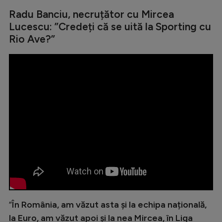
Intră în cont
Radu Banciu, necruțător cu Mircea
Creează cont
Lucescu: ”Credeți că se uită la Sporting cu
Rio Ave?”
”
În România, am văzut asta și la echipa națională,
la Euro, am văzut apoi și la nea Mircea, în Liga