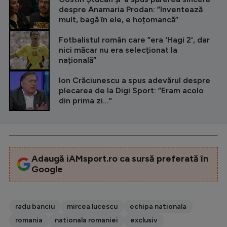
despre Anamaria Prodan: ”Inventează
mult, bagă în ele, e hoțomancă”
Fotbalistul român care ”era 'Hagi 2', dar
nici măcar nu era selecționat la
națională”
Ion Crăciunescu a spus adevărul despre
plecarea de la Digi Sport: ”Eram acolo
din prima zi...”
Adaugă iAMsport.ro ca sursă preferată în
Google
radu banciu
mircea lucescu
echipa nationala
romania
nationala romaniei
exclusiv