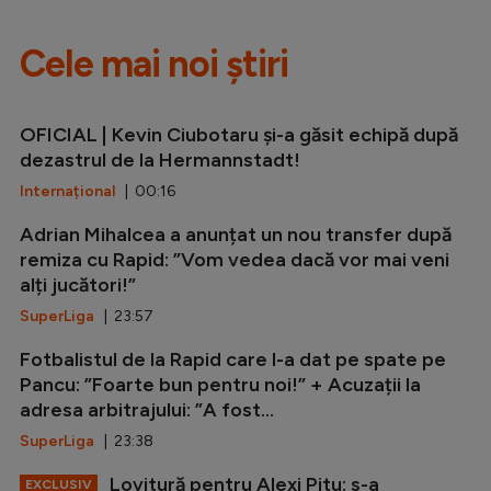
Cele mai noi știri
OFICIAL | Kevin Ciubotaru și-a găsit echipă după
dezastrul de la Hermannstadt!
Internațional
| 00:16
Adrian Mihalcea a anunțat un nou transfer după
remiza cu Rapid: ”Vom vedea dacă vor mai veni
alți jucători!”
SuperLiga
| 23:57
Fotbalistul de la Rapid care l-a dat pe spate pe
Pancu: ”Foarte bun pentru noi!” + Acuzații la
adresa arbitrajului: ”A fost...
SuperLiga
| 23:38
Lovitură pentru Alexi Pitu: s-a
EXCLUSIV