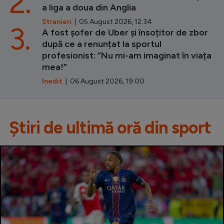
2.
a liga a doua din Anglia
Stranieri
| 05 August 2026, 12:34
3.
A fost șofer de Uber și însoțitor de zbor
după ce a renunțat la sportul
profesionist: ”Nu mi-am imaginat în viața
mea!”
Inedit
| 06 August 2026, 19:00
Știri de ultimă oră din sport