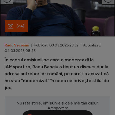
Special
Diverse
(24)
Inedit
Clasamente
Radu Secoșan
| Publicat: 03.03.2025 23:32 | Actualizat:
04.03.2025 08:45
În cadrul emisiunii pe care o moderează la
Champions League
iAMsport.ro, Radu Banciu a ținut un discurs dur la
adresa antrenorilor români, pe care i-a acuzat că
Europa League
nu s-au ”modernizat” în ceea ce privește stilul de
Conference League
joc.
CM 2026
Nu rata știrile, emisiunile și cele mai tari clipuri
Premier League
iAMsport.ro
LaLiga