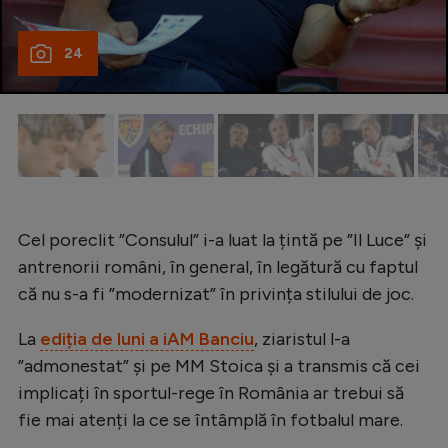
Natație
24
Formula 1
Gimnastică
Auto
Rugby
Ciclism
Cel poreclit ”Consulul” i-a luat la țintă pe ”Il Luce” și
Alte sporturi
antrenorii români, în general, în legătură cu faptul
JO 2024
că nu s-a fi ”modernizat” în privința stilului de joc.
JO 2026
La
ediția de luni a iAM Banciu
, ziaristul l-a
”admonestat” și pe MM Stoica și a transmis că cei
implicați în sportul-rege în România ar trebui să
fie mai atenți la ce se întâmplă în fotbalul mare.