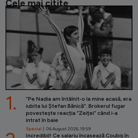
Cele mai citite
1.
”Pe Nadia am întâlnit-o la mine acasă, era
iubita lui Ștefan Bănică”. Brokerul fugar
povestește reacția ”Zeiței” când i-a
intrat în baie
Special
| 06 August 2026, 19:59
Incredibil! Ce salariu încasează Coubiș în