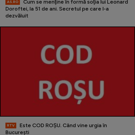
Cum se menţine în formă soţia lui Leonard
AS.RO
Doroftei, la 51 de ani. Secretul pe care l-a
dezvăluit
Este COD ROŞU. Când vine urgia în
RTV
Bucureşti