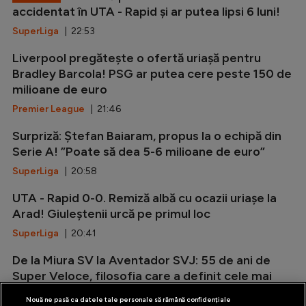
accidentat în UTA - Rapid și ar putea lipsi 6 luni!
SuperLiga
| 22:53
Liverpool pregătește o ofertă uriașă pentru
Bradley Barcola! PSG ar putea cere peste 150 de
milioane de euro
Premier League
| 21:46
Surpriză: Ștefan Baiaram, propus la o echipă din
Serie A! ”Poate să dea 5-6 milioane de euro”
SuperLiga
| 20:58
UTA - Rapid 0-0. Remiză albă cu ocazii uriașe la
Arad! Giuleștenii urcă pe primul loc
SuperLiga
| 20:41
De la Miura SV la Aventador SVJ: 55 de ani de
Super Veloce, filosofia care a definit cele mai
radicale Lamborghini V12
Nouă ne pasă ca datele tale personale să rămână confidențiale