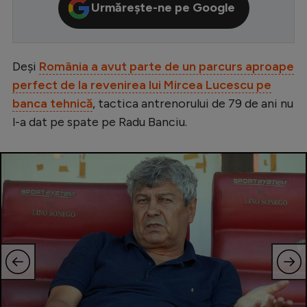
Urmărește-ne pe Google
Serie A
Bundesliga
Deși
România a avut parte de un parcurs aproape
Ligue 1
perfect de la revenirea lui Mircea Lucescu pe
Campionate
banca tehnică
, tactica antrenorului de 79 de ani nu
Starurile fotbalului
l-a dat pe spate pe Radu Banciu.
EURO 2024
Stranieri
Clasamente
Tenis
Handbal