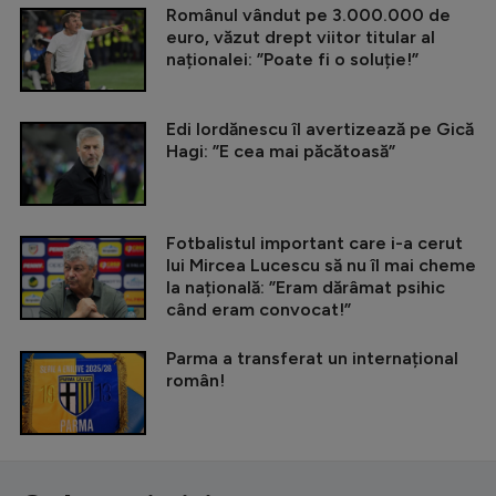
Românul vândut pe 3.000.000 de
euro, văzut drept viitor titular al
naționalei: ”Poate fi o soluție!”
Edi Iordănescu îl avertizează pe Gică
Hagi: ”E cea mai păcătoasă”
Fotbalistul important care i-a cerut
lui Mircea Lucescu să nu îl mai cheme
la națională: ”Eram dărâmat psihic
când eram convocat!”
Parma a transferat un internațional
român!