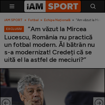
iAM SPORT
Fotbal
Echipa Națională
”Am văzut la Mircea
”Am văzut la Mircea
EXCLUSIV
Lucescu, România nu practică
un fotbal modern. Ăl bătrân nu
s-a modernizat! Credeți că se
uită el la astfel de meciuri?”
SuperLiga
Liga 2
Cupa României
Echipa Națională
U21
Fotbal feminin