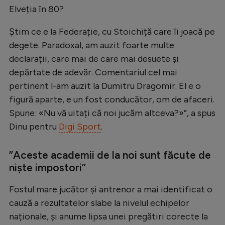
Intră în cont
Elveția în 80?
Creează cont
Știm ce e la Federație, cu Stoichiță care îi joacă pe
degete. Paradoxal, am auzit foarte multe
declarații, care mai de care mai desuete și
depărtate de adevăr. Comentariul cel mai
pertinent l-am auzit la Dumitru Dragomir. El e o
figură aparte, e un fost conducător, om de afaceri.
Spune: «Nu vă uitați că noi jucăm altceva?»”, a spus
Dinu pentru
Digi Sport
.
”Aceste academii de la noi sunt făcute de
niște impostori”
Fostul mare jucător și antrenor a mai identificat o
cauză a rezultatelor slabe la nivelul echipelor
naționale, și anume lipsa unei pregătiri corecte la