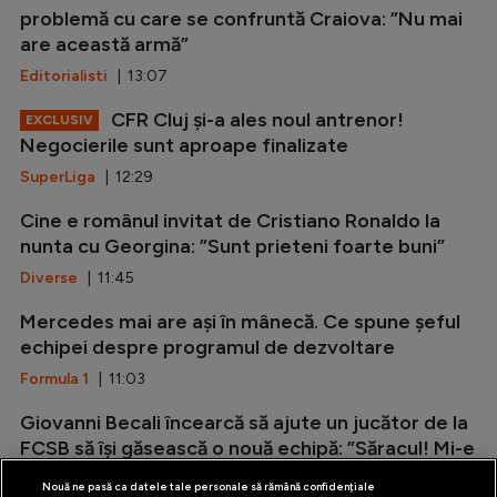
problemă cu care se confruntă Craiova: ”Nu mai
are această armă”
Editorialisti
| 13:07
CFR Cluj și-a ales noul antrenor!
EXCLUSIV
Negocierile sunt aproape finalizate
SuperLiga
| 12:29
Cine e românul invitat de Cristiano Ronaldo la
nunta cu Georgina: ”Sunt prieteni foarte buni”
Diverse
| 11:45
Mercedes mai are ași în mânecă. Ce spune șeful
echipei despre programul de dezvoltare
Formula 1
| 11:03
Giovanni Becali încearcă să ajute un jucător de la
FCSB să își găsească o nouă echipă: ”Săracul! Mi-e
și rușine să vorbesc cu...
Nouă ne pasă ca datele tale personale să rămână confidențiale