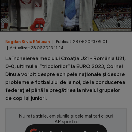
Special
Diverse
Inedit
Bogdan Silviu Răducan
| Publicat: 28.06.2023 09:01
Clasamente
| Actualizat: 28.06.2023 11:24
La încheierea meciului Croația U21 - România U21,
0-0, ultimul al ”tricolorilor” la EURO 2023, Cornel
Dinu a vorbit despre echipele naționale și despre
Champions League
problemele fotbalului de la noi, de la conducerea
Europa League
federației până la pregătirea la nivelul grupelor
Conference League
de copii și juniori.
CM 2026
Nu rata știrile, emisiunile și cele mai tari clipuri
Premier League
iAMsport.ro
LaLiga