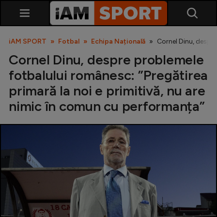
iAM SPORT
Fotbal
Echipa Națională
Cornel Dinu, despre
Cornel Dinu, despre problemele
fotbalului românesc: ”Pregătirea
primară la noi e primitivă, nu are
nimic în comun cu performanța”
SuperLiga
Liga 2
Cupa României
Echipa Națională
U21
Fotbal feminin