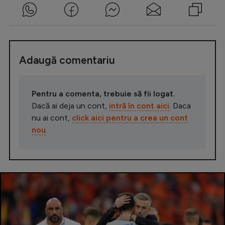
Adaugă comentariu
Pentru a comenta, trebuie să fii logat.
Dacă ai deja un cont,
intră în cont aici
. Daca
nu ai cont,
click aici pentru a crea un cont
nou
.