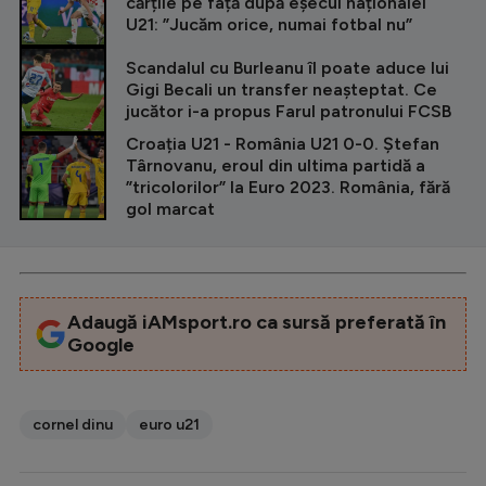
cărțile pe față după eșecul naționalei
U21: ”Jucăm orice, numai fotbal nu”
Scandalul cu Burleanu îl poate aduce lui
Gigi Becali un transfer neașteptat. Ce
jucător i-a propus Farul patronului FCSB
Croația U21 - România U21 0-0. Ștefan
Târnovanu, eroul din ultima partidă a
”tricolorilor” la Euro 2023. România, fără
gol marcat
Adaugă iAMsport.ro ca sursă preferată în
Google
cornel dinu
euro u21