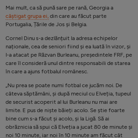
Natație
Mai mult, ca să pună sare pe rană, Georgia a
câștigat grupa ei,
din care au făcut parte
Formula 1
Portugalia, Țările de Jos și Belgia.
Gimnastică
Cornel Dinu s-a dezlănțuit la adresa echipelor
Auto
naționale, cea de seniori fiind și ea luată în vizor, și
Rugby
l-a atacat pe Răzvan Burleanu, președintele FRF, pe
care îl consideră unul dintre responsabili de starea
Ciclism
în care a ajuns fotbalul românesc.
Alte sporturi
„Nu prea se poate numi fotbal ce jucăm noi. De
JO 2024
câteva săptămâni, și după meciul cu Elveția, tupeul
JO 2026
de securist acoperit al lui Burleanu nu mai are
limite. E pus de niște băieți acolo. Se știe foarte
bine cum s-a făcut și acolo, și la Ligă. Să ai
obrăznicia să spui că Elveția a jucat 80 de minute și
noi 10 minute, iar noi în 10 minute am făcut cât