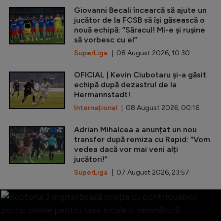
Giovanni Becali încearcă să ajute un
jucător de la FCSB să își găsească o
nouă echipă: ”Săracul! Mi-e și rușine
să vorbesc cu el”
SuperLiga
| 08 August 2026, 10:30
OFICIAL | Kevin Ciubotaru și-a găsit
echipă după dezastrul de la
Hermannstadt!
Internațional
| 08 August 2026, 00:16
Adrian Mihalcea a anunțat un nou
transfer după remiza cu Rapid: ”Vom
vedea dacă vor mai veni alți
jucători!”
SuperLiga
| 07 August 2026, 23:57