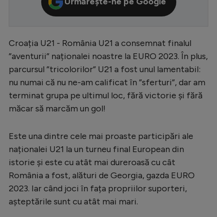
Urmărește-ne pe Google
Serie A
Bundesliga
Croația U21 - România U21 a consemnat finalul
Ligue 1
”aventurii” naționalei noastre la EURO 2023. În plus,
Campionate
parcursul ”tricolorilor” U21 a fost unul lamentabil:
nu numai că nu ne-am calificat în ”sferturi”, dar am
Starurile fotbalului
terminat grupa pe ultimul loc, fără victorie și fără
EURO 2024
măcar să marcăm un gol!
Stranieri
Este una dintre cele mai proaste participări ale
Clasamente
naționalei U21 la un turneu final European din
istorie și este cu atât mai dureroasă cu cât
România a fost, alături de Georgia, gazda EURO
2023. Iar când joci în fața propriilor suporteri,
Tenis
așteptările sunt cu atât mai mari.
Handbal