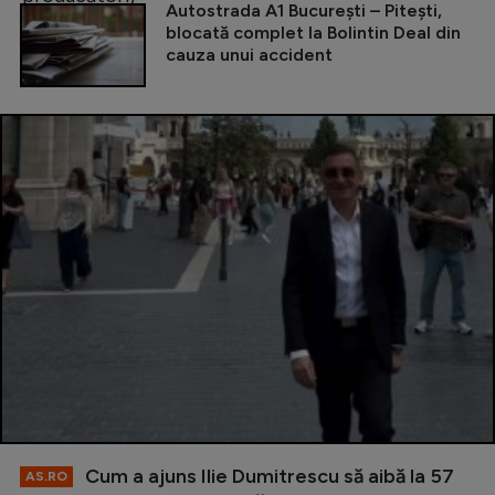
Autostrada A1 București – Pitești,
blocată complet la Bolintin Deal din
cauza unui accident
Cum a ajuns Ilie Dumitrescu să aibă la 57
AS.RO