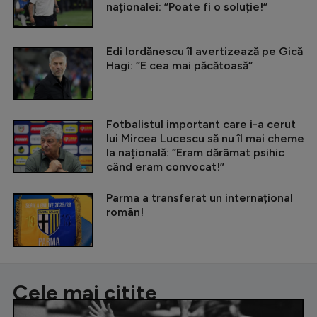
naționalei: ”Poate fi o soluție!”
Edi Iordănescu îl avertizează pe Gică
Hagi: ”E cea mai păcătoasă”
Fotbalistul important care i-a cerut
lui Mircea Lucescu să nu îl mai cheme
la națională: ”Eram dărâmat psihic
când eram convocat!”
Parma a transferat un internațional
român!
Cele mai citite