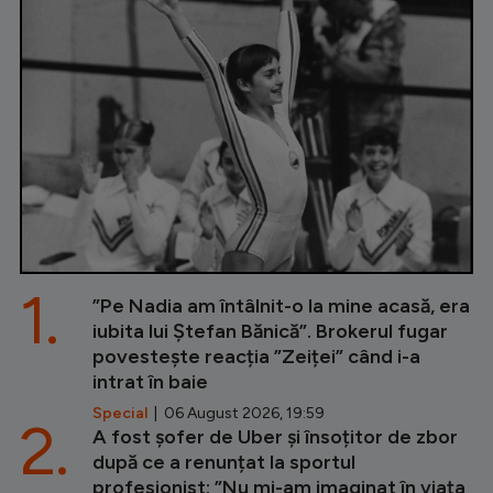
1.
”Pe Nadia am întâlnit-o la mine acasă, era
iubita lui Ștefan Bănică”. Brokerul fugar
povestește reacția ”Zeiței” când i-a
intrat în baie
Special
| 06 August 2026, 19:59
2.
A fost șofer de Uber și însoțitor de zbor
după ce a renunțat la sportul
profesionist: ”Nu mi-am imaginat în viața