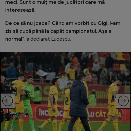
meci. Sunt o mulțime de jucători care mă
Natație
interesează.
Formula 1
De ce să nu joace? Când am vorbit cu Gigi, i-am
Gimnastică
zis să ducă până la capăt campionatul. Așa e
Auto
normal”
, a declarat Lucescu.
Rugby
Ciclism
Alte sporturi
JO 2024
JO 2026