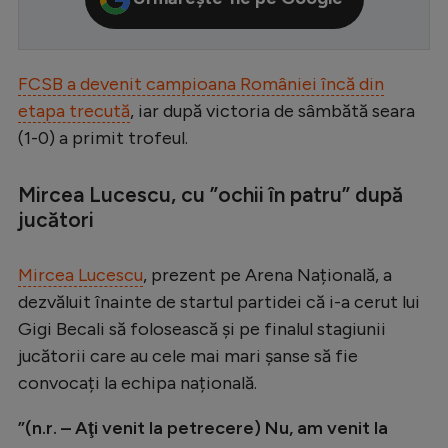
Serie A
Bundesliga
FCSB a devenit campioana României încă din
Ligue 1
etapa trecută
, iar după victoria de sâmbătă seara
(1-0) a primit trofeul.
Campionate
Starurile fotbalului
Mircea Lucescu, cu ”ochii în patru” după
EURO 2024
jucători
Stranieri
Mircea Lucescu
, prezent pe Arena Națională, a
Clasamente
dezvăluit înainte de startul partidei că i-a cerut lui
Gigi Becali să folosească și pe finalul stagiunii
jucătorii care au cele mai mari șanse să fie
convocați la echipa națională.
Tenis
”(n.r. – Aţi venit la petrecere) Nu, am venit la
Handbal