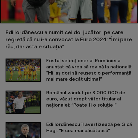
Edi Iordănescu a numit cei doi jucători pe care
regretă că nu i-a convocat la Euro 2024: ”Îmi pare
rău, dar asta e situația”
Fostul selecționer al României a
anunțat că vrea să revină la națională:
”Mi-aș dori să reușesc o performanță
mai mare decât ultima!”
Românul vândut pe 3.000.000 de
euro, văzut drept viitor titular al
naționalei: ”Poate fi o soluție!”
Edi Iordănescu îl avertizează pe Gică
Hagi: ”E cea mai păcătoasă”