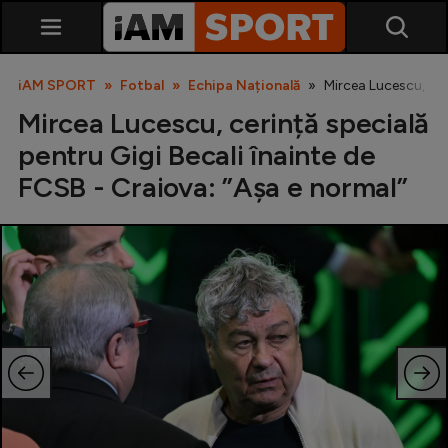
iAM SPORT
Fotbal
Echipa Națională
Mircea Lucescu, cer
Mircea Lucescu, cerință specială
pentru Gigi Becali înainte de
FCSB - Craiova: ”Aşa e normal”
SuperLiga
Liga 2
Cupa României
Echipa Națională
U21
Fotbal feminin