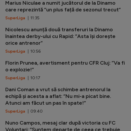
Marius Niculae a numit jucătorul de la Dinamo
care reprezintă ”un plus față de sezonul trecut”
SuperLiga
| 11:35
Nicolescu anunță două transferuri la Dinamo
înaintea derby-ului cu Rapid: ”Asta își dorește
orice antrenor”
SuperLiga
| 10:56
Florin Prunea, avertisment pentru CFR Cluj: ”Va fi
o explozie!”
SuperLiga
| 10:17
Dani Coman a vrut să schimbe antrenorul la
echipă și acesta a aflat: ”Nu mi-a picat bine.
Atunci am făcut un pas în spate!”
SuperLiga
| 09:40
Nuno Campos, mesaj clar după victoria cu FC
Voluntari: ”Suntem departe de ceea ce trebuie