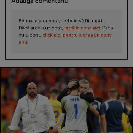
Adaugă comentariu
Pentru a comenta, trebuie să fii logat.
Dacă ai deja un cont,
intră în cont aici
. Daca
nu ai cont,
click aici pentru a crea un cont
nou
.