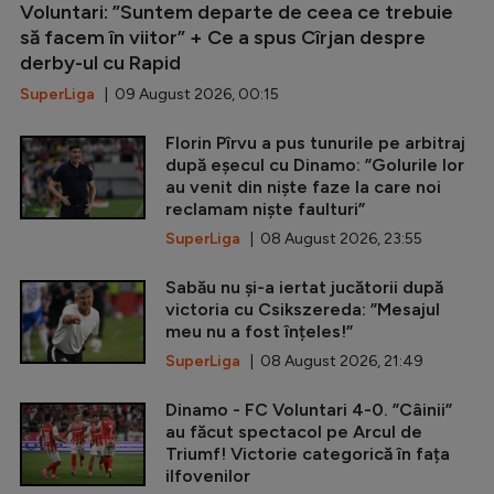
Voluntari: ”Suntem departe de ceea ce trebuie
să facem în viitor” + Ce a spus Cîrjan despre
derby-ul cu Rapid
SuperLiga
| 09 August 2026, 00:15
Florin Pîrvu a pus tunurile pe arbitraj
după eșecul cu Dinamo: ”Golurile lor
au venit din niște faze la care noi
reclamam niște faulturi”
SuperLiga
| 08 August 2026, 23:55
Sabău nu și-a iertat jucătorii după
victoria cu Csikszereda: ”Mesajul
meu nu a fost înțeles!”
SuperLiga
| 08 August 2026, 21:49
Dinamo - FC Voluntari 4-0. ”Câinii”
au făcut spectacol pe Arcul de
Triumf! Victorie categorică în fața
ilfovenilor