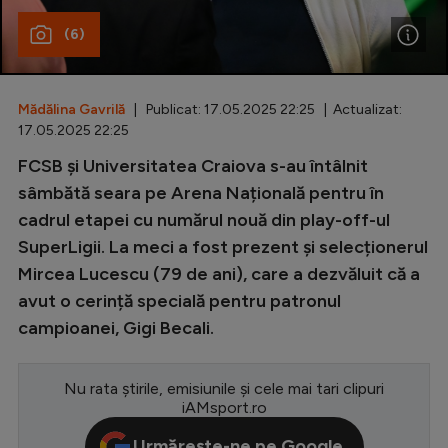
(6)
Special
Diverse
Inedit
Mădălina Gavrilă
| Publicat: 17.05.2025 22:25 | Actualizat:
17.05.2025 22:25
Clasamente
FCSB și Universitatea Craiova s-au întâlnit
sâmbătă seara pe Arena Națională pentru în
cadrul etapei cu numărul nouă din play-off-ul
SuperLigii. La meci a fost prezent și selecționerul
Champions League
Mircea Lucescu (79 de ani), care a dezvăluit că a
Europa League
avut o cerință specială pentru patronul
campioanei, Gigi Becali.
Conference League
CM 2026
Nu rata știrile, emisiunile și cele mai tari clipuri
Premier League
iAMsport.ro
LaLiga
Urmărește-ne pe Google