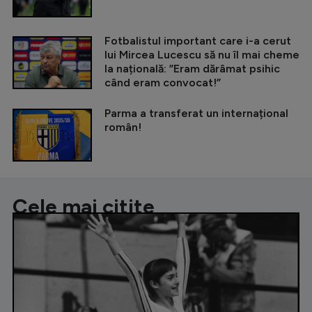
Fotbalistul important care i-a cerut
lui Mircea Lucescu să nu îl mai cheme
la națională: ”Eram dărâmat psihic
când eram convocat!”
Parma a transferat un internațional
român!
Cele mai citite