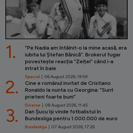
1.
”Pe Nadia am întâlnit-o la mine acasă, era
iubita lui Ștefan Bănică”. Brokerul fugar
povestește reacția ”Zeiței” când i-a
intrat în baie
Special
| 06 August 2026, 19:59
2.
Cine e românul invitat de Cristiano
Ronaldo la nunta cu Georgina: ”Sunt
prieteni foarte buni”
Diverse
| 08 August 2026, 11:45
3.
Dan Șucu își vinde fotbalistul în
Bundesliga pentru 1.000.000 de euro
Bundesliga
| 07 August 2026, 17:26