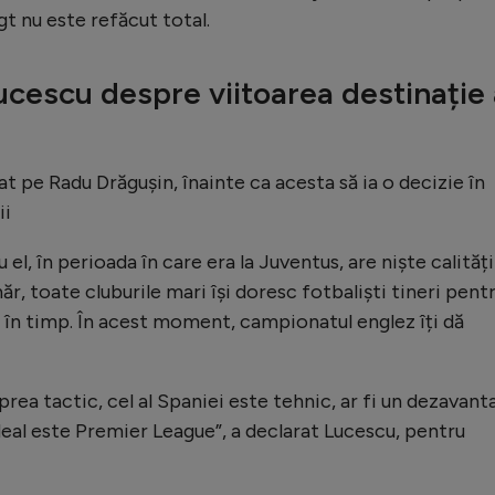
gt nu este refăcut total.
cescu despre viitoarea destinație 
at pe Radu Drăgușin, înainte ca acesta să ia o decizie în
ii
 el, în perioada în care era la Juventus, are niște calități
năr, toate cluburile mari își doresc fotbaliști tineri pent
ie în timp. În acest moment, campionatul englez îți dă
rea tactic, cel al Spaniei este tehnic, ar fi un dezavanta
 ideal este Premier League”, a declarat Lucescu, pentru