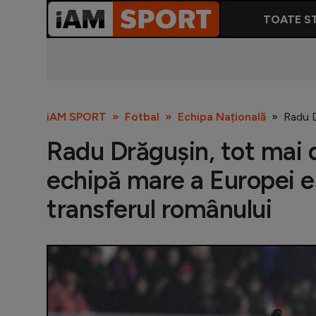
TOATE ST
iAM SPORT
Fotbal
Echipa Națională
Radu D
Radu Drăgușin, tot mai
echipă mare a Europei 
transferul românului