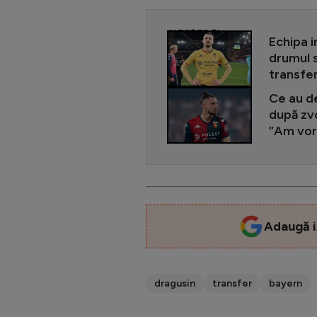
CITEȘTE ȘI
Echipa i
drumul 
transfer
Ce au de
după zvo
”Am vorb
Adaugă i
dragusin
transfer
bayern