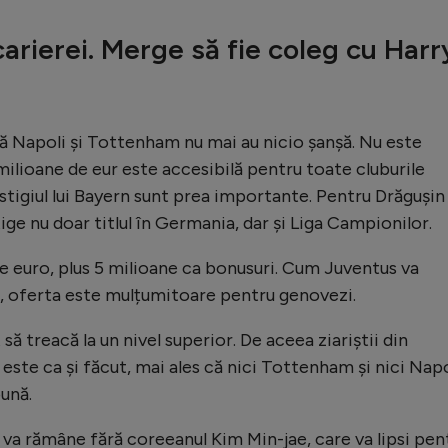
carierei. Merge să fie coleg cu Harr
că Napoli și Tottenham nu mai au nicio șanșă. Nu este
ilioane de eur este accesibilă pentru toate cluburile
tigiul lui Bayern sunt prea importante. Pentru Drăgușin
tige nu doar titlul în Germania, dar și Liga Campionilor.
e euro, plus 5 milioane ca bonusuri. Cum Juventus va
, oferta este mulțumitoare pentru genovezi.
 să treacă la un nivel superior. De aceea ziariștii din
 este ca și făcut, mai ales că nici Tottenham și nici Napo
bună.
 va rămâne fără coreeanul Kim Min-jae, care va lipsi pen