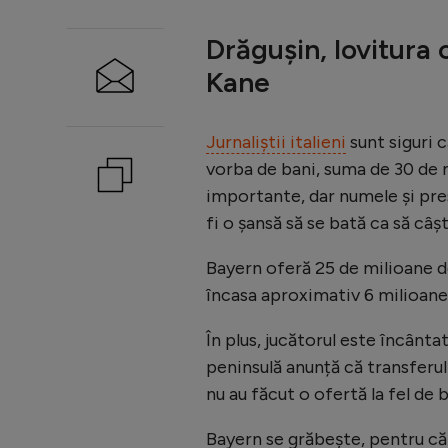
Drăgușin, lovitura 
Kane
Jurnaliștii italieni
sunt siguri 
vorba de bani, suma de 30 de m
importante, dar numele și pres
fi o șansă să se bată ca să câș
Bayern oferă 25 de milioane d
încasa aproximativ 6 milioane
În plus, jucătorul este încântat
peninsulă anunță că transferul
nu au făcut o ofertă la fel de 
Bayern se grăbește, pentru că