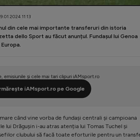
9.01.2024 11:13
ul din cele mai importante transferuri din istoria
zzetta dello Sport au făcut anunțul. Fundașul lui Genoa
n Europa.
e, emisiunile și cele mai tari clipuri iAMsport.ro
rmărește iAMsport.ro pe Google
mare când vine vorba de fundași centrali și campioana
le lui Drăgușin i-au atras atenția lui Tomas Tuchel și
efilor clubului să facă toate eforturile pentru un transfe