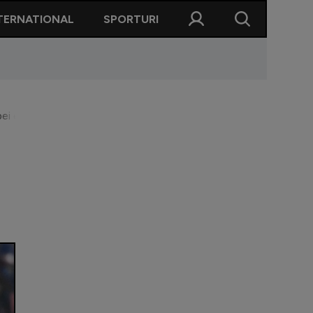
TERNATIONAL
SPORTURI
ei este aproape să deturneze transferul românului