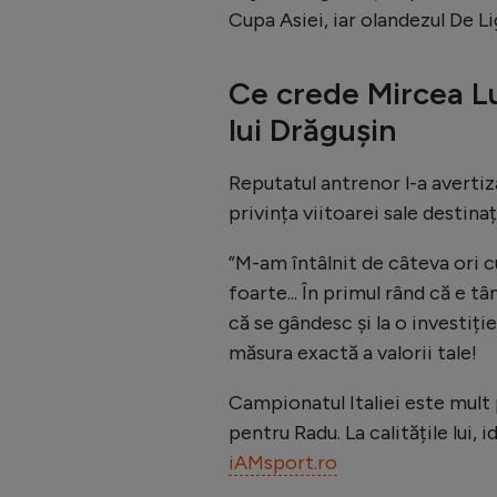
Cupa Asiei, iar olandezul De Li
Ce crede Mircea Lu
lui Drăgușin
Reputatul antrenor l-a avertiz
privința viitoarei sale destinaț
”M-am întâlnit de câteva ori cu
foarte... În primul rând că e tâ
că se gândesc și la o investiț
măsura exactă a valorii tale!
Campionatul Italiei este mult p
pentru Radu. La calitățile lui,
iAMsport.ro