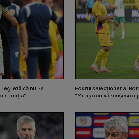
 regretă că nu i-a
Fostul selecționer al Rom
e situația”
”Mi-aș dori să reușesc o
Românul vândut pe 3.000.000 de euro