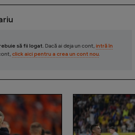
riu
buie să fii logat.
Dacă ai deja un cont,
intră în
 cont,
click aici pentru a crea un cont nou
.