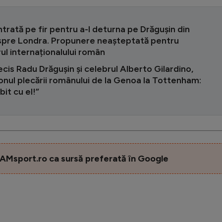
ntrată pe fir pentru a-l deturna pe Drăgușin din
spre Londra. Propunere neașteptată pentru
ul internaționalului român
cis Radu Drăgușin și celebrul Alberto Gilardino,
nul plecării românului de la Genoa la Tottenham:
it cu el!”
AMsport.ro ca sursă preferată în Google