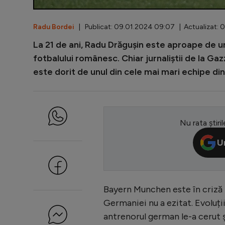
Radu Bordei
| Publicat: 09.01.2024 09:07 | Actualizat: 0
La 21 de ani, Radu Drăgușin este aproape de un
fotbalului românesc. Chiar jurnaliștii de la Ga
este dorit de unul din cele mai mari echipe di
Nu rata știril
U
Bayern Munchen este în criză 
Germaniei nu a ezitat. Evoluții
antrenorul german le-a cerut ș