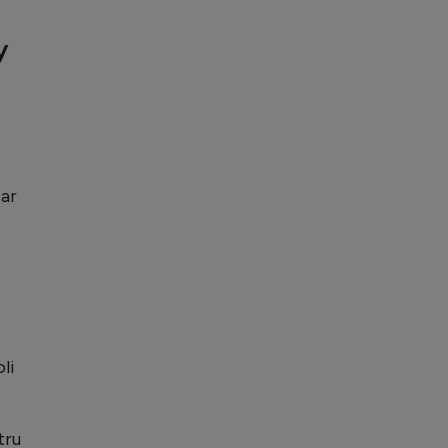
y
 ar
li
tru