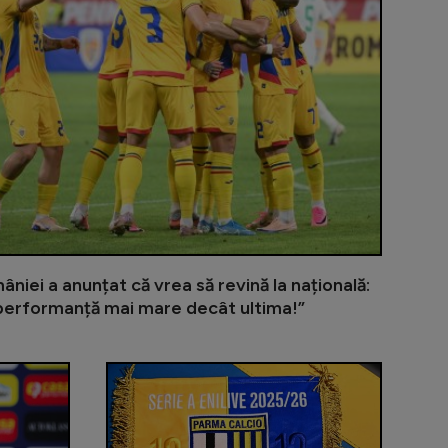
âniei a anunțat că vrea să revină la națională:
 performanță mai mare decât ultima!”
, văzut drept viitor titular al naționalei: ”Poate fi o so
Edi Iordănescu îl avertizează pe Gică Hagi: ”E cea 
Fotbalistul 