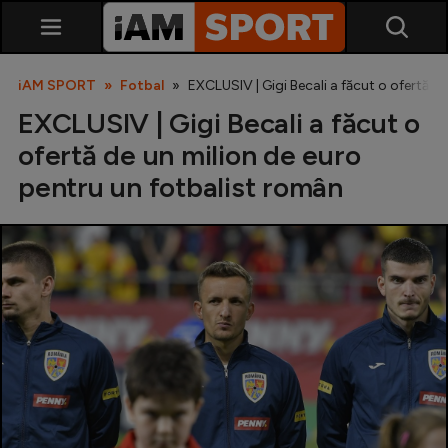
iAM SPORT
Fotbal
EXCLUSIV | Gigi Becali a făcut o ofertă d
EXCLUSIV | Gigi Becali a făcut o
ofertă de un milion de euro
pentru un fotbalist român
SuperLiga
Liga 2
Cupa României
Echipa Națională
U21
Fotbal feminin