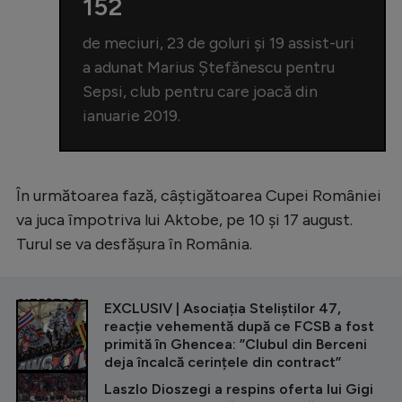
152
de meciuri, 23 de goluri și 19 assist-uri
a adunat Marius Ștefănescu pentru
Sepsi, club pentru care joacă din
ianuarie 2019.
În următoarea fază, câștigătoarea Cupei României
va juca împotriva lui Aktobe, pe 10 și 17 august.
Turul se va desfășura în România.
CITEȘTE ȘI
EXCLUSIV | Asociația Steliștilor 47,
reacție vehementă după ce FCSB a fost
primită în Ghencea: ”Clubul din Berceni
deja încalcă cerințele din contract”
Laszlo Dioszegi a respins oferta lui Gigi