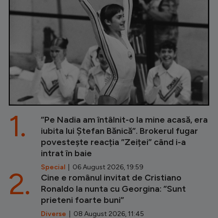
1.
”Pe Nadia am întâlnit-o la mine acasă, era
iubita lui Ștefan Bănică”. Brokerul fugar
povestește reacția ”Zeiței” când i-a
intrat în baie
Special
| 06 August 2026, 19:59
2.
Cine e românul invitat de Cristiano
Ronaldo la nunta cu Georgina: ”Sunt
prieteni foarte buni”
Diverse
| 08 August 2026, 11:45