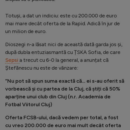
Intră în cont
Creează cont
Totuși, a dat un indiciu: este cu 200.000 de euro
mai mare decât oferta de la Rapid. Adică în jur de
un milion de euro.
Dioszegi n-a lăsat nici de această dată garda jos și,
după dubla entuziasmantă cu ȚSKA Sofia, de care
Sepsi
a trecut cu 6-0 la general, a anunțat că
Ștefănescu nu este de vânzare:
”Nu pot să spun suma exactă că... ei s-au oferit să
vorbească și cu partea de la Cluj, că știți că 50%
aparține unui club din Cluj (n.r. Academia de
Fotbal Viitorul Cluj)
Oferta FCSB-ului, dacă vedem per total, a fost
cu vreo 200.000 de euro mai mult decât oferta