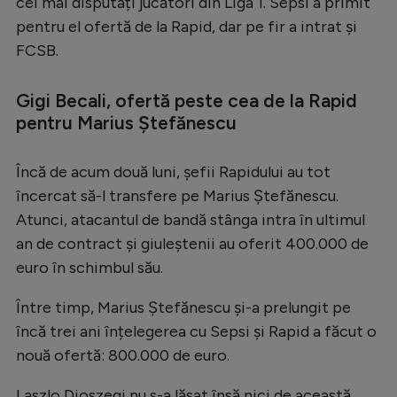
cei mai disputați jucători din Liga 1. Sepsi a primit
Serie A
pentru el ofertă de la Rapid, dar pe fir a intrat și
FCSB.
Bundesliga
Ligue 1
Gigi Becali, ofertă peste cea de la Rapid
pentru Marius Ștefănescu
Campionate
Starurile fotbalului
Încă de acum două luni, șefii Rapidului au tot
EURO 2024
încercat să-l transfere pe Marius Ștefănescu.
Atunci, atacantul de bandă stânga intra în ultimul
Stranieri
an de contract și giuleștenii au oferit 400.000 de
Clasamente
euro în schimbul său.
Între timp, Marius Ștefănescu și-a prelungit pe
încă trei ani înțelegerea cu Sepsi și Rapid a făcut o
Tenis
nouă ofertă: 800.000 de euro.
Handbal
Laszlo Dioszegi nu s-a lăsat însă nici de această