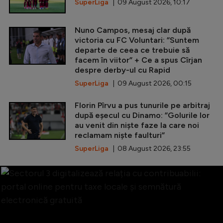
SuperLiga
| 09 August 2026, 10:17
Nuno Campos, mesaj clar după
victoria cu FC Voluntari: ”Suntem
departe de ceea ce trebuie să
facem în viitor” + Ce a spus Cîrjan
despre derby-ul cu Rapid
SuperLiga
| 09 August 2026, 00:15
Florin Pîrvu a pus tunurile pe arbitraj
după eșecul cu Dinamo: ”Golurile lor
au venit din niște faze la care noi
reclamam niște faulturi”
SuperLiga
| 08 August 2026, 23:55