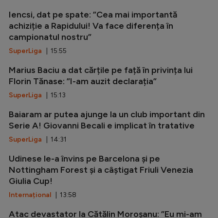
Iencsi, dat pe spate: ”Cea mai importantă
achiziție a Rapidului! Va face diferența în
campionatul nostru”
SuperLiga
| 15:55
Marius Baciu a dat cărțile pe față în privința lui
Florin Tănase: ”I-am auzit declarația”
SuperLiga
| 15:13
Baiaram ar putea ajunge la un club important din
Serie A! Giovanni Becali e implicat în tratative
SuperLiga
| 14:31
Udinese le-a învins pe Barcelona și pe
Nottingham Forest și a câștigat Friuli Venezia
Giulia Cup!
Internațional
| 13:58
Atac devastator la Cătălin Moroșanu: ”Eu mi-am