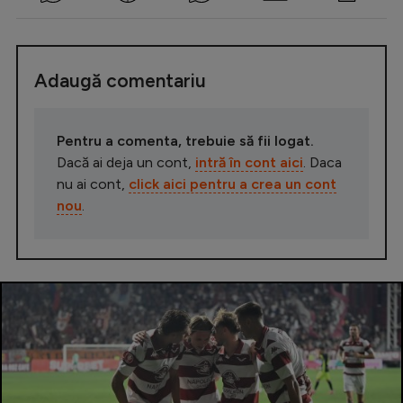
Adaugă comentariu
Pentru a comenta, trebuie să fii logat.
Dacă ai deja un cont,
intră în cont aici
. Daca
nu ai cont,
click aici pentru a crea un cont
nou
.