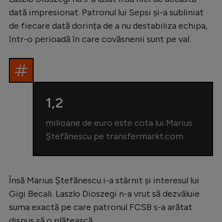
Natație
dată impresionat. Patronul lui Sepsi și-a subliniat
de fiecare dată dorința de a nu destabiliza echipa,
Formula 1
într-o perioadă în care covăsnenii sunt pe val.
Gimnastică
Auto
Rugby
1,2
Ciclism
Alte sporturi
milioane de euro este cota lui Marius
Ștefănescu pe transfermarkt.com.
JO 2024
JO 2026
Însă Marius Ștefănescu i-a stârnit și interesul lui
Gigi Becali. Laszlo Dioszegi n-a vrut să dezvăluie
suma exactă pe care patronul FCSB s-a arătat
dispus să o plătească.