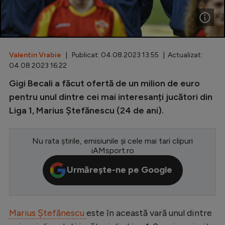
Special
Diverse
Inedit
Valentin Vrabie
| Publicat: 04.08.2023 13:55 | Actualizat:
04.08.2023 16:22
Clasamente
Gigi Becali a făcut ofertă de un milion de euro
pentru unul dintre cei mai interesanți jucători din
Liga 1, Marius Ștefănescu (24 de ani).
Champions League
Nu rata știrile, emisiunile și cele mai tari clipuri
Europa League
iAMsport.ro
Conference League
Urmărește-ne pe Google
CM 2026
Premier League
Marius Ștefănescu
este în această vară unul dintre
LaLiga