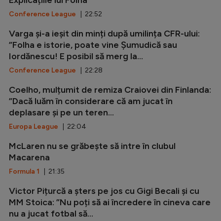
Explicațiile lui Folha
Conference League
| 22:52
Varga și-a ieșit din minți după umilința CFR-ului:
”Folha e istorie, poate vine Șumudică sau
Iordănescu! E posibil să merg la...
Conference League
| 22:28
Coelho, mulțumit de remiza Craiovei din Finlanda:
”Dacă luăm în considerare că am jucat în
deplasare și pe un teren...
Europa League
| 22:04
McLaren nu se grăbește să intre în clubul
Macarena
Formula 1
| 21:35
Victor Pițurcă a șters pe jos cu Gigi Becali și cu
MM Stoica: ”Nu poți să ai încredere în cineva care
nu a jucat fotbal să...