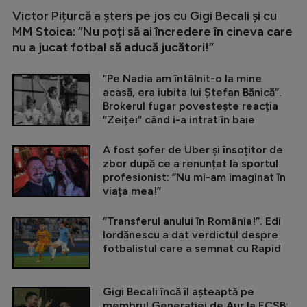
Victor Pițurcă a șters pe jos cu Gigi Becali și cu
MM Stoica: ”Nu poți să ai încredere în cineva care
nu a jucat fotbal să aducă jucători!”
”Pe Nadia am întâlnit-o la mine
acasă, era iubita lui Ștefan Bănică”.
Brokerul fugar povestește reacția
”Zeiței” când i-a intrat în baie
A fost șofer de Uber și însoțitor de
zbor după ce a renunțat la sportul
profesionist: ”Nu mi-am imaginat în
viața mea!”
”Transferul anului în România!”. Edi
Iordănescu a dat verdictul despre
fotbalistul care a semnat cu Rapid
Gigi Becali încă îl așteaptă pe
membrul Generației de Aur la FCSB: