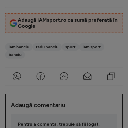
Intră în cont
Creează cont
Adaugă iAMsport.ro ca sursă preferată în
Google
iam banciu
radu banciu
sport
iam sport
banciu
Adaugă comentariu
Pentru a comenta, trebuie să fii logat.