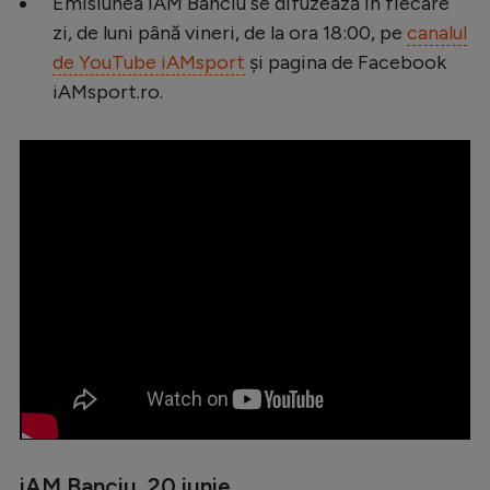
Emisiunea iAM Banciu se difuzează în fiecare
Serie A
zi, de luni până vineri, de la ora 18:00, pe
canalul
de YouTube iAMsport
și pagina de Facebook
Bundesliga
iAMsport.ro.
Ligue 1
Campionate
Starurile fotbalului
EURO 2024
Stranieri
Clasamente
Tenis
Handbal
iAM Banciu, 20 iunie