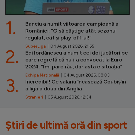
1.
Banciu a numit viitoarea campioană a
României: ”O să câștige atât sezonul
regulat, cât și play-off-ul!”
SuperLiga
| 04 August 2026, 21:55
2.
Edi Iordănescu a numit cei doi jucători pe
care regretă că nu i-a convocat la Euro
2024: ”Îmi pare rău, dar asta e situația”
Echipa Națională
| 04 August 2026, 08:03
3.
Incredibil! Ce salariu încasează Coubiș în
a liga a doua din Anglia
Stranieri
| 05 August 2026, 12:34
Știri de ultimă oră din sport