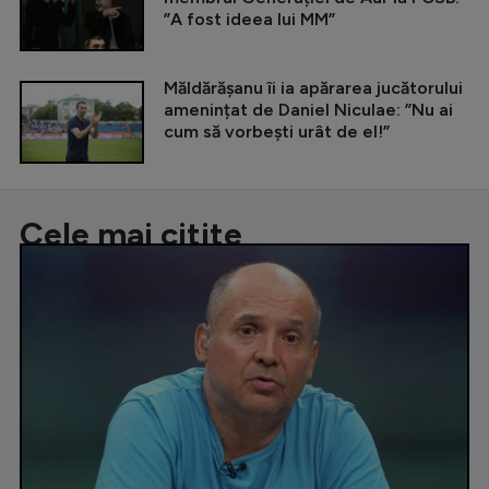
”A fost ideea lui MM”
Măldărășanu îi ia apărarea jucătorului
amenințat de Daniel Niculae: ”Nu ai
cum să vorbești urât de el!”
Cele mai citite