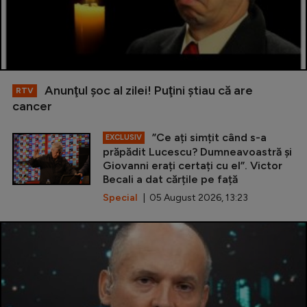
Anunţul şoc al zilei! Puţini ştiau că are
RTV
cancer
”Ce ați simțit când s-a
EXCLUSIV
prăpădit Lucescu? Dumneavoastră și
Giovanni erați certați cu el”. Victor
Becali a dat cărțile pe față
Special
| 05 August 2026, 13:23