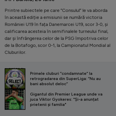
Natație
Printre subiectele pe care ”Consulul” le va aborda
Formula 1
în această ediție a emisiunii se numără victoria
României U19 în fața Danemarcei U19, scor 3-0, și
Gimnastică
calificarea acesteia în semifinalele turneului final,
Auto
dar și înfrângerea celor de la PSG împotriva celor
Rugby
de la Botafogo, scor 0-1, la Campionatul Mondial al
Cluburilor.
Ciclism
Alte sporturi
CITEȘTE ȘI
JO 2024
Primele cluburi ”condamnate” la
retrogradarea din SuperLiga: ”Nu au
JO 2026
bani absolut deloc”
Gigantul din Premier League unde va
juca Viktor Gyokeres: "Și-a anunțat
prietenii și familia"