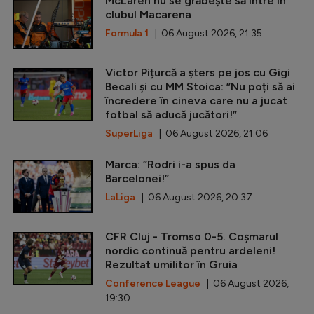
McLaren nu se grăbește să intre în
clubul Macarena
Formula 1
| 06 August 2026, 21:35
Victor Pițurcă a șters pe jos cu Gigi
Becali și cu MM Stoica: ”Nu poți să ai
încredere în cineva care nu a jucat
fotbal să aducă jucători!”
SuperLiga
| 06 August 2026, 21:06
Marca: ”Rodri i-a spus da
Barcelonei!”
LaLiga
| 06 August 2026, 20:37
CFR Cluj - Tromso 0-5. Coșmarul
nordic continuă pentru ardeleni!
Rezultat umilitor în Gruia
Conference League
| 06 August 2026,
19:30