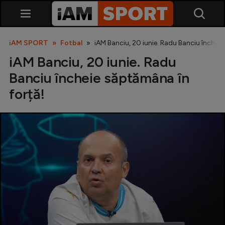
iAM SPORT
Fotbal
iAM Banciu, 20 iunie. Radu Banciu încheie
iAM Banciu, 20 iunie. Radu
Banciu încheie săptămâna în
forță!
SuperLiga
Liga 2
Cupa României
Echipa Națională
U21
Fotbal feminin