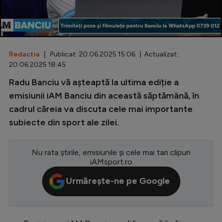
Special
Diverse
Inedit
Redactia
| Publicat: 20.06.2025 15:06 | Actualizat:
20.06.2025 18:45
Clasamente
Radu Banciu vă așteaptă la ultima ediție a
emisiunii iAM Banciu din această săptămână, în
cadrul căreia va discuta cele mai importante
subiecte din sport ale zilei.
Champions League
Europa League
Nu rata știrile, emisiunile și cele mai tari clipuri
iAMsport.ro
Conference League
Urmărește-ne pe Google
CM 2026
Premier League
LaLiga