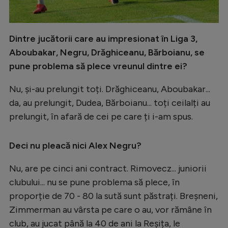
Dintre jucătorii care au impresionat în Liga 3,
Aboubakar, Negru, Drăghiceanu, Bărboianu, se
pune problema să plece vreunul dintre ei?
Nu, și-au prelungit toți. Drăghiceanu, Aboubakar...
da, au prelungit, Dudea, Bărboianu... toți ceilalți au
prelungit, în afară de cei pe care ți i-am spus.
Deci nu pleacă nici Alex Negru?
Nu, are pe cinci ani contract. Rimovecz... juniorii
clubului... nu se pune problema să plece, în
proporție de 70 - 80 la sută sunt păstrați. Breșneni,
Zimmerman au vârsta pe care o au, vor rămâne în
club, au jucat până la 40 de ani la Reșița, le