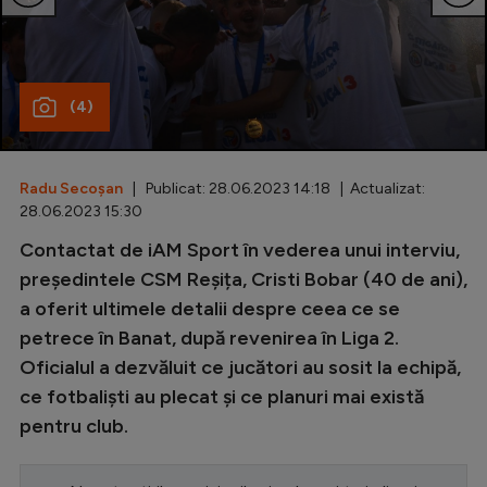
Special
Diverse
(4)
Inedit
Clasamente
Radu Secoșan
| Publicat: 28.06.2023 14:18 | Actualizat:
28.06.2023 15:30
Contactat de iAM Sport în vederea unui interviu,
Champions League
președintele CSM Reșița, Cristi Bobar (40 de ani),
a oferit ultimele detalii despre ceea ce se
Europa League
petrece în Banat, după revenirea în Liga 2.
Conference League
Oficialul a dezvăluit ce jucători au sosit la echipă,
ce fotbaliști au plecat și ce planuri mai există
CM 2026
pentru club.
Premier League
LaLiga