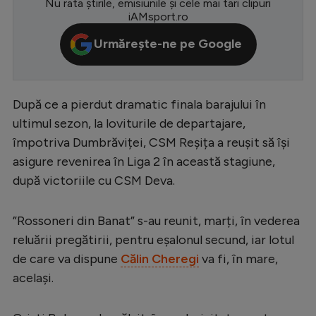
Nu rata știrile, emisiunile și cele mai tari clipuri
iAMsport.ro
Serie A
Urmărește-ne pe Google
Bundesliga
Ligue 1
Campionate
După ce a pierdut dramatic finala barajului în
ultimul sezon, la loviturile de departajare,
Starurile fotbalului
împotriva Dumbrăviței, CSM Reșița a reușit să își
EURO 2024
asigure revenirea în Liga 2 în această stagiune,
Stranieri
după victoriile cu CSM Deva.
Clasamente
”Rossoneri din Banat” s-au reunit, marți, în vederea
reluării pregătirii, pentru eșalonul secund, iar lotul
de care va dispune
Călin Cheregi
va fi, în mare,
același.
Tenis
Handbal