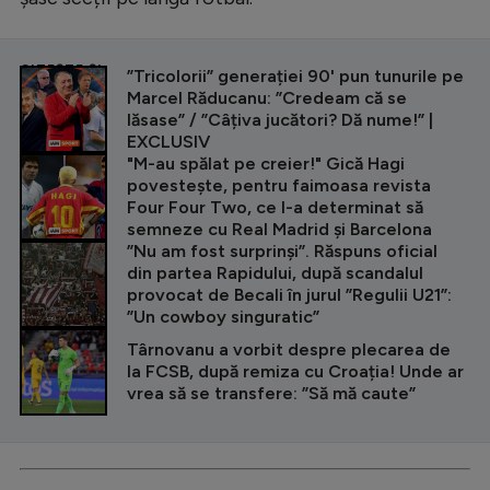
CITEȘTE ȘI
”Tricolorii” generației 90' pun tunurile pe
Marcel Răducanu: ”Credeam că se
lăsase” / ”Câțiva jucători? Dă nume!” |
EXCLUSIV
"M-au spălat pe creier!" Gică Hagi
povestește, pentru faimoasa revista
Four Four Two, ce l-a determinat să
semneze cu Real Madrid și Barcelona
”Nu am fost surprinși”. Răspuns oficial
din partea Rapidului, după scandalul
provocat de Becali în jurul ”Regulii U21”:
”Un cowboy singuratic”
Târnovanu a vorbit despre plecarea de
la FCSB, după remiza cu Croația! Unde ar
vrea să se transfere: ”Să mă caute”