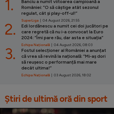
1.
Banciu a numit viitoarea campioană a
României: ”O să câștige atât sezonul
regulat, cât și play-off-ul!”
SuperLiga
| 04 August 2026, 21:55
2.
Edi Iordănescu a numit cei doi jucători pe
care regretă că nu i-a convocat la Euro
2024: ”Îmi pare rău, dar asta e situația”
Echipa Națională
| 04 August 2026, 08:03
3.
Fostul selecționer al României a anunțat
că vrea să revină la națională: ”Mi-aș dori
să reușesc o performanță mai mare
decât ultima!”
Echipa Națională
| 03 August 2026, 18:02
Știri de ultimă oră din sport