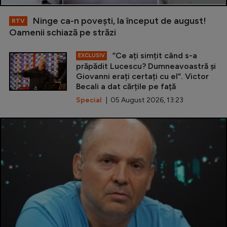
Ninge ca-n povești, la început de august!
RTV
Oamenii schiază pe străzi
”Ce ați simțit când s-a
EXCLUSIV
prăpădit Lucescu? Dumneavoastră și
Giovanni erați certați cu el”. Victor
Becali a dat cărțile pe față
Special
| 05 August 2026, 13:23