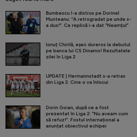
Bumbescu l-a distrus pe Dorinel
Munteanu: ”A retrogradat pe unde s-
a dus!”. Ce replică i-a dat ”Neamțul”
Ionuț Chirilă, eșec dureros la debutul
pe banca lui CS Dinamo! Rezultatele
zilei în Liga 2
UPDATE | Hermannstadt s-a retras
din Liga 2. Cine o va înlocui
Dorin Goian, după ce a fost
prezentat în Liga 2: ”Nu aveam cum
să refuz!”. Fostul internațional a
anunțat obiectivul echipei