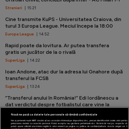
Stranieri
| 15:21
Cine transmite KuPS - Universitatea Craiova, din
turul 3 Europa League. Meciul începe la 18:00
Europa League
| 14:52
Rapid poate da lovitura. Ar putea transfera
gratis un jucător de la o rivală
SuperLiga
| 14:22
Ioan Andone, atac dur la adresa lui Gnahore după
transferul la FCSB
SuperLiga
| 13:24
”Transferul anului în România!” Edi Iordănescu a
dat verdictul despre fotbalistul care vine la
Rapid
Nouă ne pasă ca datele tale personale să rămână confidențiale
SuperLiga
| 13:15
Noi și partenerii noștri
1017
stocăm și/sau accesăm informații pe dispozitivul dvs., precum identificatorii cookie unici pentru
prelucrarea datelor cu caracter personal. Puteți accepta sau gestiona preferințele dvs. făcând clic mai jos, respectiv vă
puteți opune utilizării unui interes legitim în orice moment pe pagina cu politica de confidențialitate. Aceste alegeri vor fi