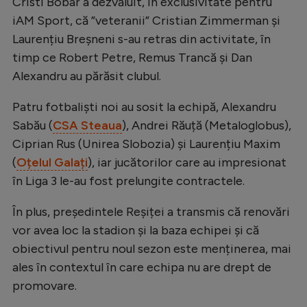
Cristi Bobar a dezvăluit, în exclusivitate pentru
Natație
iAM Sport, că ”veteranii” Cristian Zimmerman și
Laurențiu Breșneni s-au retras din activitate, în
Formula 1
timp ce Robert Petre, Remus Trancă și Dan
Gimnastică
Alexandru au părăsit clubul.
Auto
Patru fotbaliști noi au sosit la echipă, Alexandru
Rugby
Sabău (
CSA Steaua
), Andrei Răuță (Metaloglobus),
Ciclism
Ciprian Rus (Unirea Slobozia) și Laurențiu Maxim
(
Oțelul Galați
), iar jucătorilor care au impresionat
Alte sporturi
în Liga 3 le-au fost prelungite contractele.
JO 2024
În plus, președintele Reșiței a transmis că renovări
JO 2026
vor avea loc la stadion și la baza echipei și că
obiectivul pentru noul sezon este menținerea, mai
ales în contextul în care echipa nu are drept de
promovare.