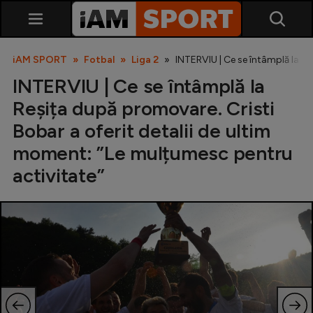
iAM SPORT
Fotbal
Liga 2
INTERVIU | Ce se întâmplă la Re
INTERVIU | Ce se întâmplă la
Reșița după promovare. Cristi
Bobar a oferit detalii de ultim
moment: ”Le mulțumesc pentru
activitate”
SuperLiga
Liga 2
Cupa României
Echipa Națională
U21
Fotbal feminin