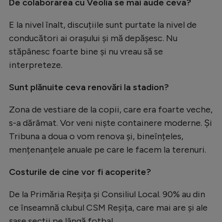
De colaborarea cu Veolia se mai aude ceva?
E la nivel înalt, discuțiile sunt purtate la nivel de
conducători ai orașului și mă depășesc. Nu
stăpânesc foarte bine și nu vreau să se
interpreteze.
Sunt plănuite ceva renovări la stadion?
Zona de vestiare de la copii, care era foarte veche,
s-a dărâmat. Vor veni niște containere moderne. Și
Tribuna a doua o vom renova și, bineînțeles,
mențenanțele anuale pe care le facem la terenuri.
Costurile de cine vor fi acoperite?
De la Primăria Reșița și Consiliul Local. 90% au din
ce înseamnă clubul CSM Reșița, care mai are și ale
șase secții pe lângă fotbal.