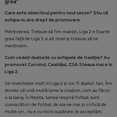
grea”
Care este obiectivul pentru noul sezon? Știu că
echipa nu are drept de promovare.
Menținerea. Trebuie să fim realiști, Liga 2 e foarte
grea față de Liga 3, e alt nivel și trebuie să ne
menținem.
Cum vedeți duelurile cu echipele de tradiție? Au
promovat Corvinul, Ceahlăul, CSA Steaua mai e în
Liga 2.
Se investește mult în Liga 2 și vor fi dueluri tari. Îmi
doresc să vină multă lume la stadion, cum au făcut-
o la baraj. În Reșița, lumea respiră fotbal, sunt
cunoscători de fotbal, de aia ne mai și critică de
multe ori... nu e cu nicio supărare, le acceptăm.