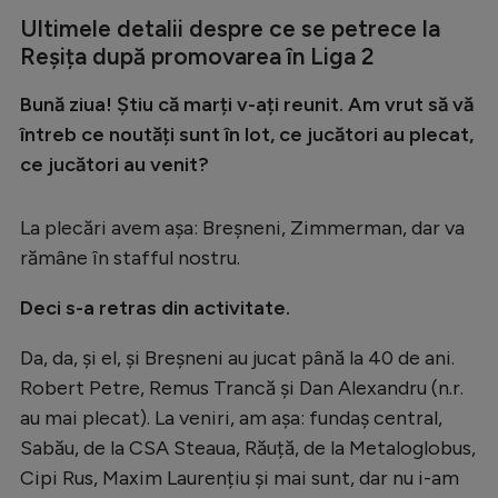
Intră în cont
Ultimele detalii despre ce se petrece la
Creează cont
Reșița după promovarea în Liga 2
Bună ziua! Știu că marți v-ați reunit. Am vrut să vă
întreb ce noutăți sunt în lot, ce jucători au plecat,
ce jucători au venit?
La plecări avem așa: Breșneni, Zimmerman, dar va
rămâne în stafful nostru.
Deci s-a retras din activitate.
Da, da, și el, și Breșneni au jucat până la 40 de ani.
Robert Petre, Remus Trancă și Dan Alexandru (n.r.
au mai plecat). La veniri, am așa: fundaș central,
Sabău, de la CSA Steaua, Răuță, de la Metaloglobus,
Cipi Rus, Maxim Laurențiu și mai sunt, dar nu i-am