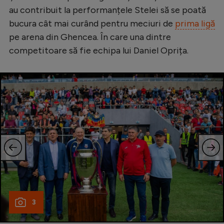
au contribuit la performanțele Stelei să se poată
Natație
bucura cât mai curând pentru meciuri de
prima ligă
Formula 1
pe arena din Ghencea. În care una dintre
Gimnastică
competitoare să fie echipa lui Daniel Oprița.
Auto
Rugby
Ciclism
Alte sporturi
JO 2024
JO 2026
3