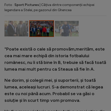
Intră în cont
Foto :
Sport Pictures
| Câțiva dintre componenții echipei
Creează cont
legendare a Stelei, pe gazonul din Ghencea
"Poate există o cale să promovăm,merităm, este
cea mai mare echipă din istoria fotbalului
românesc, nu îi stă bine în B, trebuie să facă toată
lumea mai mult pentru ca Steaua să fie în A.
Ne dorim, și colegii mei, și suporterii, și toată
lumea, aceleași lucruri. S-a demonstrat că legea
este cu noi până acum. Probabil se va găsi o
soluție și în scurt timp vom promova.