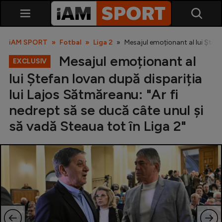
iAM SPORT
Fotbal
Liga 2
Mesajul emoționant al lui Ștefa
Mesajul emoționant al
EXCLUSIV
lui Ștefan Iovan după dispariția
lui Lajos Sătmăreanu: "Ar fi
nedrept să se ducă câte unul și
să vadă Steaua tot în Liga 2"
SuperLiga
Liga 2
Cupa României
Echipa Națională
U21
Fotbal feminin