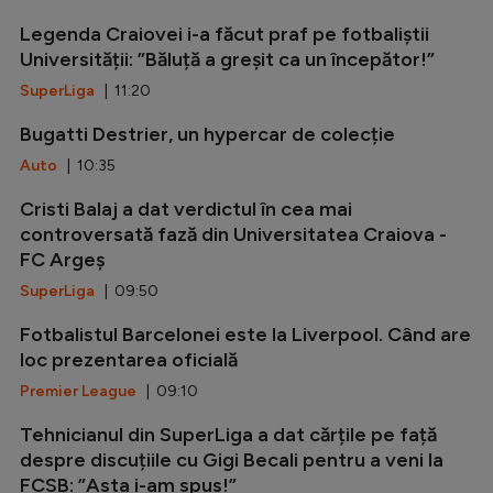
Legenda Craiovei i-a făcut praf pe fotbaliștii
Universității: ”Băluță a greșit ca un începător!”
SuperLiga
| 11:20
Bugatti Destrier, un hypercar de colecție
Auto
| 10:35
Cristi Balaj a dat verdictul în cea mai
controversată fază din Universitatea Craiova -
FC Argeș
SuperLiga
| 09:50
Fotbalistul Barcelonei este la Liverpool. Când are
loc prezentarea oficială
Premier League
| 09:10
Tehnicianul din SuperLiga a dat cărțile pe față
despre discuțiile cu Gigi Becali pentru a veni la
FCSB: ”Asta i-am spus!”