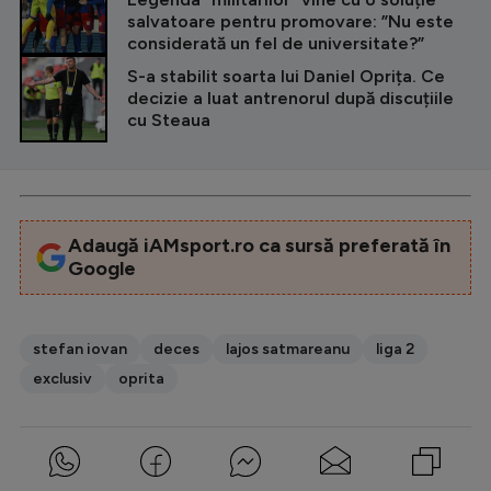
salvatoare pentru promovare: ”Nu este
considerată un fel de universitate?”
S-a stabilit soarta lui Daniel Oprița. Ce
decizie a luat antrenorul după discuțiile
cu Steaua
Adaugă iAMsport.ro ca sursă preferată în
Google
stefan iovan
deces
lajos satmareanu
liga 2
exclusiv
oprita