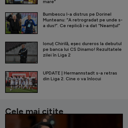
mare”
Bumbescu l-a distrus pe Dorinel
Munteanu: ”A retrogradat pe unde s-
a dus!”. Ce replică i-a dat ”Neamțul”
Ionuț Chirilă, eșec dureros la debutul
pe banca lui CS Dinamo! Rezultatele
zilei în Liga 2
UPDATE | Hermannstadt s-a retras
din Liga 2. Cine o va înlocui
Cele mai citite