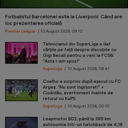
Fotbalistul Barcelonei este la Liverpool. Când are
loc prezentarea oficială
Premier League
| 10 August 2026, 09:10
Tehnicianul din SuperLiga a dat
cărțile pe față despre discuțiile cu
Gigi Becali pentru a veni la FCSB:
”Asta i-am spus!”
SuperLiga
| 10 August 2026, 08:41
Coelho a surprins după eșecul cu FC
Argeș: ”Nu sunt îngrijorat!” +
Cicâldău, avertisment înainte de
returul cu KuPS
SuperLiga
| 10 August 2026, 00:10
Leapmotor B03, până la 389 km
autonomie într-un hatchback de 4,18