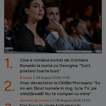
1.
Cine e românul invitat de Cristiano
Ronaldo la nunta cu Georgina: ”Sunt
prieteni foarte buni”
Diverse
| 08 August 2026, 11:45
2.
Atac devastator la Cătălin Moroșanu: ”Eu
mi-am făcut numele în ring, tu la TV, pe
chiloțăreală! Nu te compari cu mine”
Sporturi de contact
| 09 August 2026, 13:00
Dan Șucu își vinde fotbalistul în