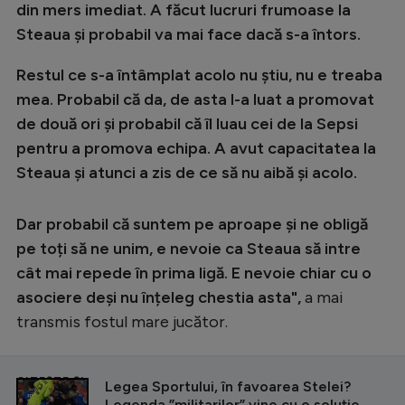
din mers imediat. A făcut lucruri frumoase la
Steaua și probabil va mai face dacă s-a întors.
Restul ce s-a întâmplat acolo nu știu, nu e treaba
mea. Probabil că da, de asta l-a luat a promovat
de două ori și probabil că îl luau cei de la Sepsi
pentru a promova echipa. A avut capacitatea la
Steaua și atunci a zis de ce să nu aibă și acolo.
Dar probabil că suntem pe aproape și ne obligă
pe toți să ne unim, e nevoie ca Steaua să intre
cât mai repede în prima ligă. E nevoie chiar cu o
asociere deși nu înțeleg chestia asta",
a mai
transmis fostul mare jucător.
CITEȘTE ȘI
Legea Sportului, în favoarea Stelei?
Legenda ”militarilor” vine cu o soluție