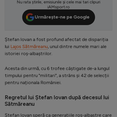
Nu rata știrile, emisiunile și cele mai tari clipuri
iAMsport.ro
Serie A
Urmărește-ne pe Google
Bundesliga
Ligue 1
Campionate
Ștefan Iovan a fost profund afectat de dispariția
Starurile fotbalului
lui
Lajos Sătmăreanu
, unul dintre numele mari ale
istoriei roș-albaștrilor.
EURO 2024
Stranieri
Acesta din urmă, cu 6 trofee câștigate de-a lungul
Clasamente
timpului pentru "militari", a strâns și 42 de selecții
pentru naționala României.
Regretul lui Ștefan Iovan după decesul lui
Tenis
Sătmăreanu
Handbal
Ștefan Iovan speră ca generațiile roș-albastre care