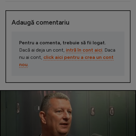
Adaugă comentariu
Pentru a comenta, trebuie să fii logat.
Dacă ai deja un cont,
intră în cont aici
. Daca
nu ai cont,
click aici pentru a crea un cont
nou
.