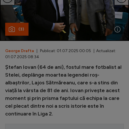
Special
Diverse
(3)
Inedit
Clasamente
George Drafta
| Publicat: 01.07.2025 00:05 | Actualizat:
01.07.2025 08:34
Ștefan Iovan (64 de ani), fostul mare fotbalist al
Champions League
Stelei, deplânge moartea legendei roș-
albaștrilor, Lajos Sătmăreanu, care s-a stins din
Europa League
viață la vârsta de 81 de ani. Iovan privește acest
Conference League
moment și prin prisma faptului că echipa la care
CM 2026
cel plecat dintre noi a scris istorie este în
continuare în Liga 2.
Premier League
LaLiga