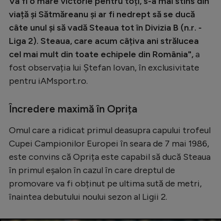
Va fi o mare victorie pentru toți, s-a mai stins din
viață și Sătmăreanu și ar fi nedrept să se ducă
câte unul și să vadă Steaua tot în Divizia B (n.r. -
Liga 2). Steaua, care acum câțiva ani strălucea
cel mai mult din toate echipele din România",
a
fost observația lui Ștefan Iovan, în exclusivitate
pentru iAMsport.ro.
Încredere maximă în Oprița
Omul care a ridicat primul deasupra capului trofeul
Cupei Campionilor Europei în seara de 7 mai 1986,
este convins că Oprița este capabil să ducă Steaua
în primul eșalon în cazul în care dreptul de
promovare va fi obținut pe ultima sută de metri,
înaintea debutului noului sezon al Ligii 2.