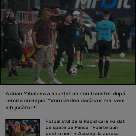
Adrian Mihalcea a anunțat un nou transfer după
remiza cu Rapid: ”Vom vedea dacă vor mai veni
alți jucători!”
Fotbalistul de la Rapid care l-a dat
pe spate pe Pancu: ”Foarte bun
pentru noi!” + Acuzații la adresa