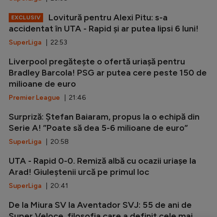
Lovitură pentru Alexi Pitu: s-a
EXCLUSIV
accidentat în UTA - Rapid și ar putea lipsi 6 luni!
SuperLiga
| 22:53
Liverpool pregătește o ofertă uriașă pentru
Bradley Barcola! PSG ar putea cere peste 150 de
milioane de euro
Premier League
| 21:46
Surpriză: Ștefan Baiaram, propus la o echipă din
Serie A! ”Poate să dea 5-6 milioane de euro”
SuperLiga
| 20:58
UTA - Rapid 0-0. Remiză albă cu ocazii uriașe la
Arad! Giuleștenii urcă pe primul loc
SuperLiga
| 20:41
De la Miura SV la Aventador SVJ: 55 de ani de
Super Veloce, filosofia care a definit cele mai