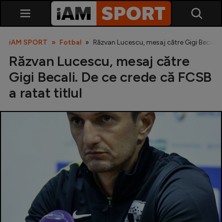
iAM SPORT
Fotbal
Răzvan Lucescu, mesaj către Gigi Becali. D
Răzvan Lucescu, mesaj către
Gigi Becali. De ce crede că FCSB
a ratat titlul
SuperLiga
Liga 2
Cupa României
Echipa Națională
U21
Fotbal feminin