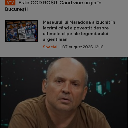
Este COD ROŞU. Când vine urgia în
RTV
Bucureşti
Maseurul lui Maradona a izucnit în
lacrimi când a povestit despre
ultimele clipe ale legendarului
argentinian
Special
| 07 August 2026, 12:16