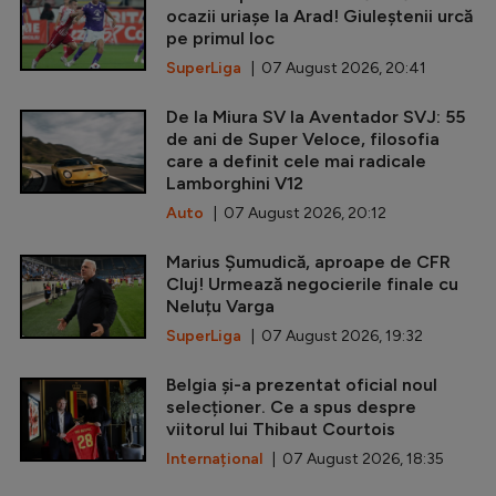
ocazii uriașe la Arad! Giuleștenii urcă
pe primul loc
SuperLiga
| 07 August 2026, 20:41
De la Miura SV la Aventador SVJ: 55
de ani de Super Veloce, filosofia
care a definit cele mai radicale
Lamborghini V12
Auto
| 07 August 2026, 20:12
Marius Șumudică, aproape de CFR
Cluj! Urmează negocierile finale cu
Neluțu Varga
SuperLiga
| 07 August 2026, 19:32
Belgia și-a prezentat oficial noul
selecționer. Ce a spus despre
viitorul lui Thibaut Courtois
Internațional
| 07 August 2026, 18:35