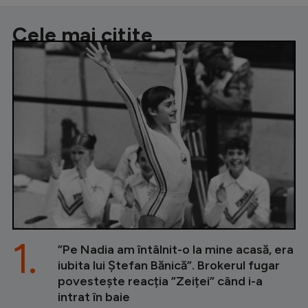
Cele mai citite
1.
”Pe Nadia am întâlnit-o la mine acasă, era
iubita lui Ștefan Bănică”. Brokerul fugar
povestește reacția ”Zeiței” când i-a
intrat în baie