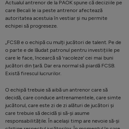
Actualul antrenor de la PAOK spune că deciziile pe
Serie A
care Becali le ia peste antrenor afectează
autoritatea acestuia în vestiar și nu permite
Bundesliga
echipei să progreseze.
Ligue 1
Campionate
„FCSB e o echipă cu mulți jucători de talent. Pe de
o parte e de lăudat patronul pentru investițiile pe
Starurile fotbalului
care le face, încearcă să 'racoleze' cei mai buni
EURO 2024
jucători din țară. Dar era normal să piardă FCSB.
Stranieri
Există firescul lucrurilor.
Clasamente
O echipă trebuie să aibă un antrenor care să
decidă, care conduce antrenamentele, care simte
jucătorul, care este zi de zi alături de jucători și
care trebuie să decidă și să-și asume
Tenis
responsabilitățile. În același timp are nevoie să-și
Handbal
câștige respectul jucătorilor. În momentul în care