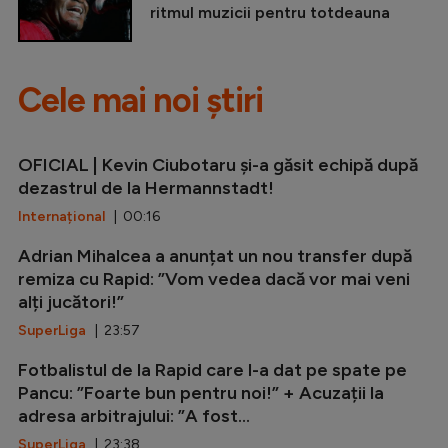
ritmul muzicii pentru totdeauna
Cele mai noi știri
OFICIAL | Kevin Ciubotaru și-a găsit echipă după
dezastrul de la Hermannstadt!
Internațional
| 00:16
Adrian Mihalcea a anunțat un nou transfer după
remiza cu Rapid: ”Vom vedea dacă vor mai veni
alți jucători!”
SuperLiga
| 23:57
Fotbalistul de la Rapid care l-a dat pe spate pe
Pancu: ”Foarte bun pentru noi!” + Acuzații la
adresa arbitrajului: ”A fost...
SuperLiga
| 23:38