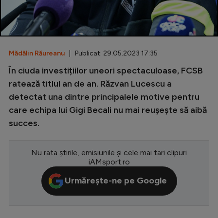
Special
Diverse
Inedit
Mădălin Răureanu
| Publicat: 29.05.2023 17:35
În ciuda investițiilor uneori spectaculoase, FCSB
Clasamente
ratează titlul an de an. Răzvan Lucescu a
detectat una dintre principalele motive pentru
care echipa lui Gigi Becali nu mai reușește să aibă
succes.
Champions League
Europa League
Nu rata știrile, emisiunile și cele mai tari clipuri
Conference League
iAMsport.ro
CM 2026
Urmărește-ne pe Google
Premier League
LaLiga