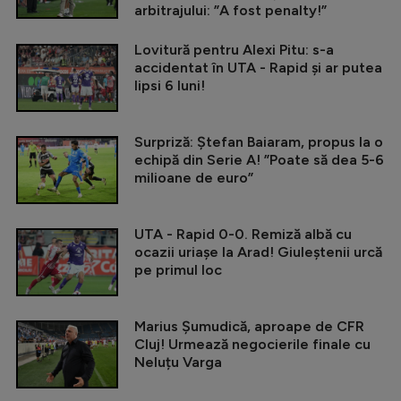
arbitrajului: ”A fost penalty!”
Lovitură pentru Alexi Pitu: s-a
accidentat în UTA - Rapid și ar putea
lipsi 6 luni!
Surpriză: Ștefan Baiaram, propus la o
echipă din Serie A! ”Poate să dea 5-6
milioane de euro”
UTA - Rapid 0-0. Remiză albă cu
ocazii uriașe la Arad! Giuleștenii urcă
pe primul loc
Marius Șumudică, aproape de CFR
Cluj! Urmează negocierile finale cu
Neluțu Varga