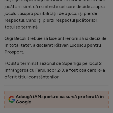
Natație
jucătorii simt că nu el este cel care decide asupra
jocului, asupra posibilității de a juca, își pierde
Formula 1
respectul. Când îți pierzi respectul jucătorilor,
Gimnastică
totul se termină.
Auto
Gigi Becali trebuie să lase antrenorii să ia deciziile
Rugby
în totalitate”, a declarat Răzvan Lucescu pentru
Prosport.
Ciclism
Alte sporturi
FCSB a terminat sezonul de Superliga pe locul 2.
Înfrângerea cu Farul, scor 2-3, a fost cea care le-a
JO 2024
oferit titlul constănțenilor.
JO 2026
Adaugă iAMsport.ro ca sursă preferată în
Google