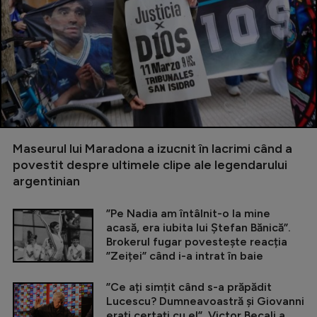
Maseurul lui Maradona a izucnit în lacrimi când a
povestit despre ultimele clipe ale legendarului
argentinian
”Pe Nadia am întâlnit-o la mine
acasă, era iubita lui Ștefan Bănică”.
Brokerul fugar povestește reacția
”Zeiței” când i-a intrat în baie
”Ce ați simțit când s-a prăpădit
Lucescu? Dumneavoastră și Giovanni
erați certați cu el”. Victor Becali a