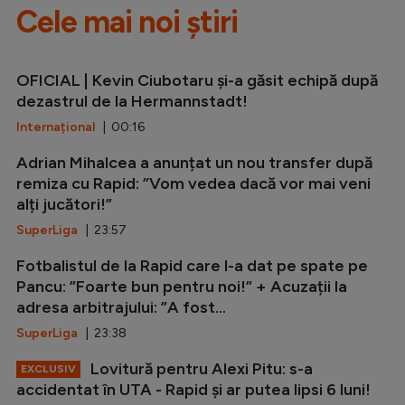
Cele mai noi știri
OFICIAL | Kevin Ciubotaru și-a găsit echipă după
dezastrul de la Hermannstadt!
Internațional
| 00:16
Adrian Mihalcea a anunțat un nou transfer după
remiza cu Rapid: ”Vom vedea dacă vor mai veni
alți jucători!”
SuperLiga
| 23:57
Fotbalistul de la Rapid care l-a dat pe spate pe
Pancu: ”Foarte bun pentru noi!” + Acuzații la
adresa arbitrajului: ”A fost...
SuperLiga
| 23:38
Lovitură pentru Alexi Pitu: s-a
EXCLUSIV
accidentat în UTA - Rapid și ar putea lipsi 6 luni!