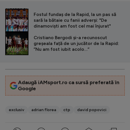
CITEȘTE ȘI
Fostul fundaș de la Rapid, la un pas să
sară la bătaie cu fanii adverși: "De
dinamoviști am fost cel mai înjurat"
Cristiano Bergodi și-a recunoscut
greșeala față de un jucător de la Rapid:
”Nu am fost iubit acolo...”
Adaugă iAMsport.ro ca sursă preferată în
Google
exclusiv
adrian florea
ctp
david popovici