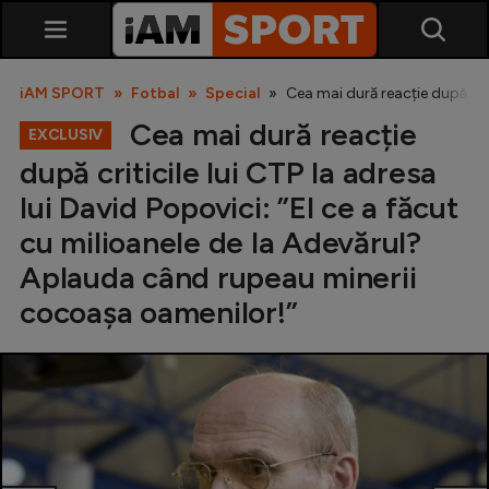
iAM SPORT
Fotbal
Special
Cea mai dură reacție după cri
Cea mai dură reacție
EXCLUSIV
după criticile lui CTP la adresa
lui David Popovici: ”El ce a făcut
cu milioanele de la Adevărul?
Aplauda când rupeau minerii
SuperLiga
cocoașa oamenilor!”
Liga 2
Cupa României
Echipa Națională
U21
Fotbal feminin