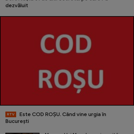
dezvăluit
Este COD ROŞU. Când vine urgia în
RTV
Bucureşti