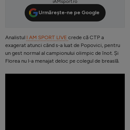
iAMsport.ro
Serie A
Urmărește-ne pe Google
Bundesliga
Ligue 1
Analistul
I AM SPORT LIVE
crede că CTP a
Campionate
exagerat atunci când s-a luat de Popovici, pentru
Starurile fotbalului
un gest normal al campionului olimpic de înot. Și
Florea nu l-a menajat deloc pe colegul de breaslă.
EURO 2024
Stranieri
Clasamente
Tenis
Handbal