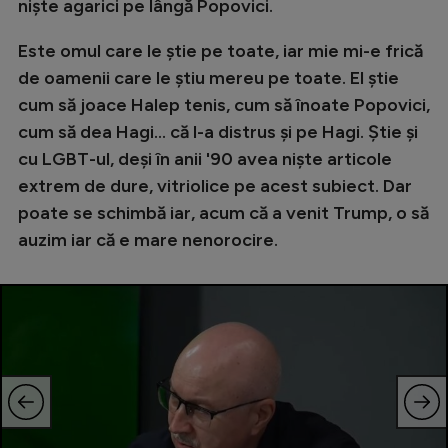
Intră în cont
niște agarici pe lângă Popovici.
Creează cont
Este omul care le știe pe toate, iar mie mi-e frică
de oamenii care le știu mereu pe toate. El știe
cum să joace Halep tenis, cum să înoate Popovici,
cum să dea Hagi... că l-a distrus și pe Hagi. Știe și
cu LGBT-ul, deși în anii '90 avea niște articole
extrem de dure, vitriolice pe acest subiect. Dar
poate se schimbă iar, acum că a venit Trump, o să
auzim iar că e mare nenorocire.