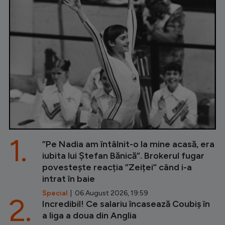
1.
”Pe Nadia am întâlnit-o la mine acasă, era
iubita lui Ștefan Bănică”. Brokerul fugar
povestește reacția ”Zeiței” când i-a
intrat în baie
Special
| 06 August 2026, 19:59
2.
Incredibil! Ce salariu încasează Coubiș în
a liga a doua din Anglia