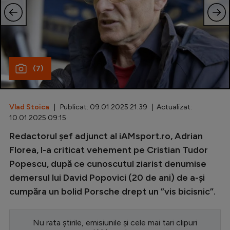
Special
Diverse
Inedit
(7)
Clasamente
Vlad Stoica
| Publicat: 09.01.2025 21:39 | Actualizat:
10.01.2025 09:15
Champions League
Redactorul șef adjunct al iAMsport.ro, Adrian
Florea, l-a criticat vehement pe Cristian Tudor
Europa League
Popescu, după ce cunoscutul ziarist denumise
Conference League
demersul lui David Popovici (20 de ani) de a-și
CM 2026
cumpăra un bolid Porsche drept un ”vis bicisnic”.
Premier League
Nu rata știrile, emisiunile și cele mai tari clipuri
LaLiga