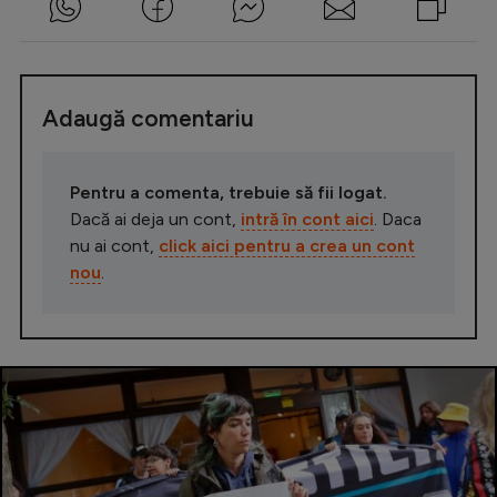
Adaugă comentariu
Pentru a comenta, trebuie să fii logat.
Dacă ai deja un cont,
intră în cont aici
. Daca
nu ai cont,
click aici pentru a crea un cont
nou
.