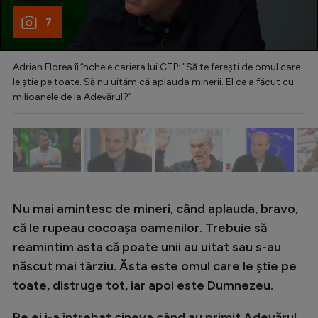
7
Adrian Florea îi încheie cariera lui CTP: ”Să te ferești de omul care
le știe pe toate. Să nu uităm că aplauda minerii. El ce a făcut cu
milioanele de la Adevărul?”
Nu mai amintesc de mineri, când aplauda, bravo,
că le rupeau cocoașa oamenilor. Trebuie să
reamintim asta că poate unii au uitat sau s-au
născut mai târziu. Ăsta este omul care le știe pe
toate, distruge tot, iar apoi este Dumnezeu.
Pe ei i-a întrebat cineva când au primit Adevărul