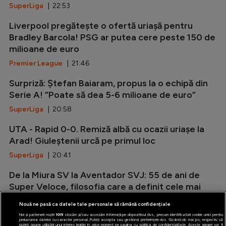
SuperLiga
| 22:53
Liverpool pregătește o ofertă uriașă pentru
Bradley Barcola! PSG ar putea cere peste 150 de
milioane de euro
Premier League
| 21:46
Surpriză: Ștefan Baiaram, propus la o echipă din
Serie A! ”Poate să dea 5-6 milioane de euro”
SuperLiga
| 20:58
UTA - Rapid 0-0. Remiză albă cu ocazii uriașe la
Arad! Giuleștenii urcă pe primul loc
SuperLiga
| 20:41
De la Miura SV la Aventador SVJ: 55 de ani de
Super Veloce, filosofia care a definit cele mai
radicale Lamborghini V12
Nouă ne pasă ca datele tale personale să rămână confidențiale
Auto
| 20:12
Noi și partenerii noștri
1019
stocăm și/sau accesăm informații pe dispozitivul dvs., precum identificatorii cookie unici pentru
prelucrarea datelor cu caracter personal. Puteți accepta sau gestiona preferințele dvs. făcând clic mai jos, respectiv vă
puteți opune utilizării unui interes legitim în orice moment pe pagina cu politica de confidențialitate. Aceste alegeri vor fi