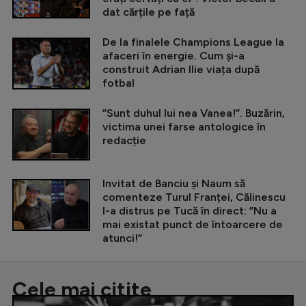
dat cărțile pe față
De la finalele Champions League la
afaceri în energie. Cum și-a
construit Adrian Ilie viața după
fotbal
”Sunt duhul lui nea Vanea!”. Buzărin,
victima unei farse antologice în
redacție
Invitat de Banciu și Naum să
comenteze Turul Franței, Călinescu
l-a distrus pe Tucă în direct: ”Nu a
mai existat punct de întoarcere de
atunci!”
Cele mai citite