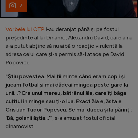
7
Vorbele lui CTP
l-au deranjat până și pe fostul
președinte al lui Dinamo, Alexandru David, care a nu
s-a putut abține să nu aibă o reacție virulentă la
adresa celui care și-a permis să-l atace pe David
Popovici.
"Știu povestea. Mai ții minte când eram copii și
jucam fotbal și mai dădeai mingea peste gard la
unii...? Era unul mereu, bătrânul ăla, care îți băga
cuțitul în minge sau ți-o lua. Exact ăla e, ăsta e
Cristian Tudor Popescu. Se mai ducea și la părinți:
'Bă, golanii ăștia...'”
, s-a amuzat fostul oficial
dinamovist.