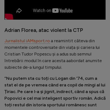
Natație
Formula 1
Gimnastică
Adrian Florea, atac violent la CTP
Auto
Jurnalistul iAMsport.ro
a reamintit câteva din
Rugby
momentele controversate din viața și cariera lui
Ciclism
Cristian Tudor Popescu și a adus sub semnul
Alte sporturi
întrebării modul în care acesta aabordat anumite
subiecte de-a lungul timpului.
JO 2024
JO 2026
”Nu putem sta cu toți cu Logan din '74, cum a
stat el de pe vremea când era copil de mingi al lui
Țiriac. Pe care l-a și jignit, indirect, când a spus că
Popovici e cel mai inteligent sportiv român. Adică
toți restul din istoria sportului românesc sunt