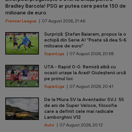
Bradley Barcola! PSG ar putea cere peste 150 de
milioane de euro
Premier League
| 07 August 2026, 21:46
Surpriză: Ștefan Baiaram, propus la o
echipă din Serie A! ”Poate să dea 5-6
milioane de euro”
SuperLiga
| 07 August 2026, 20:58
UTA - Rapid 0-0. Remiză albă cu
ocazii uriașe la Arad! Giuleștenii urcă
pe primul loc
SuperLiga
| 07 August 2026, 20:41
De la Miura SV la Aventador SVJ: 55
de ani de Super Veloce, filosofia
care a definit cele mai radicale
Lamborghini V12
Auto
| 07 August 2026, 20:12