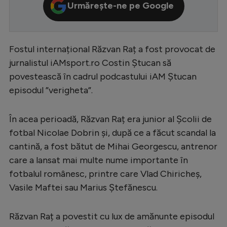
Urmărește-ne pe Google
Serie A
Bundesliga
Fostul internațional Răzvan Raț a fost provocat de
Ligue 1
jurnalistul iAMsport.ro Costin Ștucan să
Campionate
povestească în cadrul podcastului iAM Ștucan
Starurile fotbalului
episodul ”verigheta”.
EURO 2024
În acea perioadă, Răzvan Raț era junior al Școlii de
Stranieri
fotbal Nicolae Dobrin și, după ce a făcut scandal la
Clasamente
cantină, a fost bătut de Mihai Georgescu, antrenor
care a lansat mai multe nume importante în
fotbalul românesc, printre care Vlad Chiricheș,
Vasile Maftei sau Marius Ștefănescu.
Tenis
Răzvan Raț a povestit cu lux de amănunte episodul
Handbal