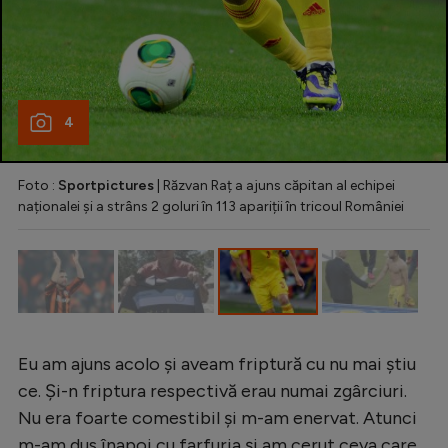
4
Foto :
Sportpictures
| Răzvan Raț a ajuns căpitan al echipei
naționalei și a strâns 2 goluri în 113 apariții în tricoul României
Eu am ajuns acolo și aveam friptură cu nu mai știu
ce. Și-n friptura respectivă erau numai zgârciuri.
Nu era foarte comestibil și m-am enervat. Atunci
m-am dus înapoi cu farfuria și am cerut ceva care