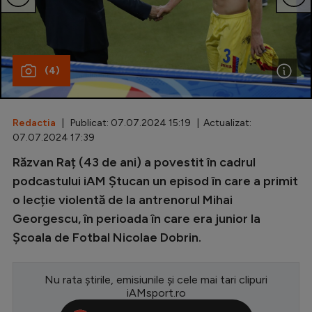
Special
Diverse
(4)
Inedit
Clasamente
Redactia
| Publicat: 07.07.2024 15:19 | Actualizat:
07.07.2024 17:39
Răzvan Raț (43 de ani) a povestit în cadrul
Champions League
podcastului iAM Ștucan un episod în care a primit
o lecție violentă de la antrenorul Mihai
Europa League
Georgescu, în perioada în care era junior la
Conference League
Școala de Fotbal Nicolae Dobrin.
CM 2026
Nu rata știrile, emisiunile și cele mai tari clipuri
Premier League
iAMsport.ro
LaLiga