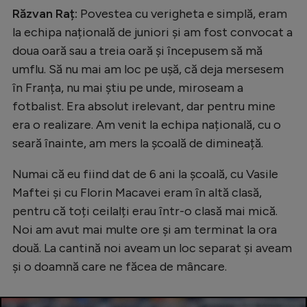
Intră în cont
Răzvan Raț:
Povestea cu verigheta e simplă, eram
Creează cont
la echipa națională de juniori și am fost convocat a
doua oară sau a treia oară și începusem să mă
umflu. Să nu mai am loc pe ușă, că deja mersesem
în Franța, nu mai știu pe unde, miroseam a
fotbalist. Era absolut irelevant, dar pentru mine
era o realizare. Am venit la echipa națională, cu o
seară înainte, am mers la școală de dimineață.
Numai că eu fiind dat de 6 ani la școală, cu Vasile
Maftei și cu Florin Macavei eram în altă clasă,
pentru că toți ceilalți erau într-o clasă mai mică.
Noi am avut mai multe ore și am terminat la ora
două. La cantină noi aveam un loc separat și aveam
și o doamnă care ne făcea de mâncare.