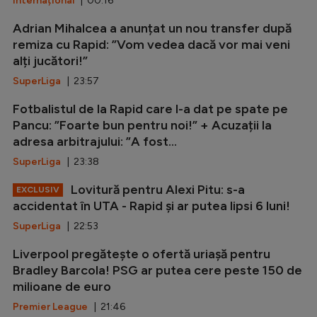
Internațional
| 00:16
Adrian Mihalcea a anunțat un nou transfer după
remiza cu Rapid: ”Vom vedea dacă vor mai veni
alți jucători!”
SuperLiga
| 23:57
Fotbalistul de la Rapid care l-a dat pe spate pe
Pancu: ”Foarte bun pentru noi!” + Acuzații la
adresa arbitrajului: ”A fost...
SuperLiga
| 23:38
Lovitură pentru Alexi Pitu: s-a
EXCLUSIV
accidentat în UTA - Rapid și ar putea lipsi 6 luni!
SuperLiga
| 22:53
Liverpool pregătește o ofertă uriașă pentru
Bradley Barcola! PSG ar putea cere peste 150 de
milioane de euro
Premier League
| 21:46