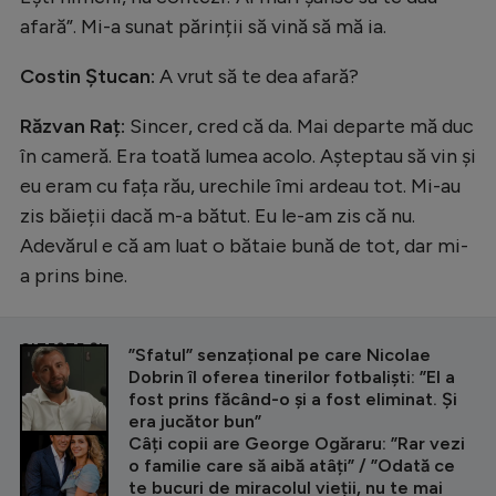
afară”. Mi-a sunat părinții să vină să mă ia.
Costin Ștucan:
A vrut să te dea afară?
Răzvan Raț:
Sincer, cred că da. Mai departe mă duc
în cameră. Era toată lumea acolo. Așteptau să vin și
eu eram cu fața rău, urechile îmi ardeau tot. Mi-au
zis băieții dacă m-a bătut. Eu le-am zis că nu.
Adevărul e că am luat o bătaie bună de tot, dar mi-
a prins bine.
CITEȘTE ȘI
”Sfatul” senzațional pe care Nicolae
Dobrin îl oferea tinerilor fotbaliști: ”El a
fost prins făcând-o și a fost eliminat. Și
era jucător bun”
Câți copii are George Ogăraru: ”Rar vezi
o familie care să aibă atâți” / ”Odată ce
te bucuri de miracolul vieții, nu te mai