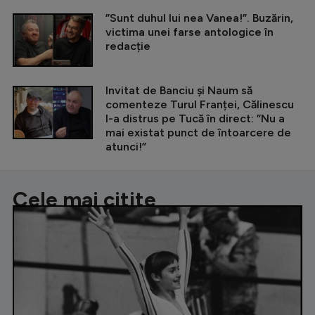
”Sunt duhul lui nea Vanea!”. Buzărin,
victima unei farse antologice în
redacție
Invitat de Banciu și Naum să
comenteze Turul Franței, Călinescu
l-a distrus pe Tucă în direct: ”Nu a
mai existat punct de întoarcere de
atunci!”
Cele mai citite