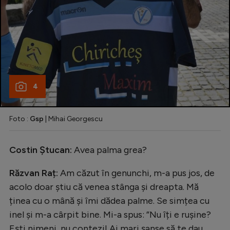
4
Foto :
Gsp
| Mihai Georgescu
Costin Ștucan:
Avea palma grea?
Răzvan Raț:
Am căzut în genunchi, m-a pus jos, de
acolo doar știu că venea stânga și dreapta. Mă
ținea cu o mână și îmi dădea palme. Se simțea cu
inel și m-a cârpit bine. Mi-a spus: ”Nu îți e rușine?
Ești nimeni, nu contezi! Ai mari șanse să te dau