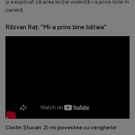
și a explicat că acea lecție violentă i-a prins bine în
Natație
carieră.
Formula 1
Răzvan Raț: ”Mi-a prins bine bătaia”
Gimnastică
Auto
Rugby
Ciclism
Alte sporturi
JO 2024
JO 2026
Costin Ștucan: Zi-mi povestea cu verigheta!