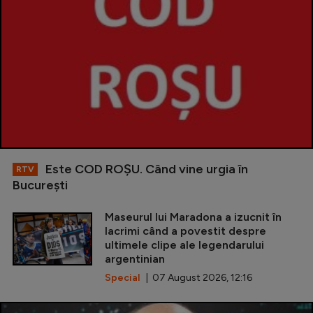
Este COD ROŞU. Când vine urgia în
RTV
Bucureşti
Maseurul lui Maradona a izucnit în
lacrimi când a povestit despre
ultimele clipe ale legendarului
argentinian
Special
| 07 August 2026, 12:16