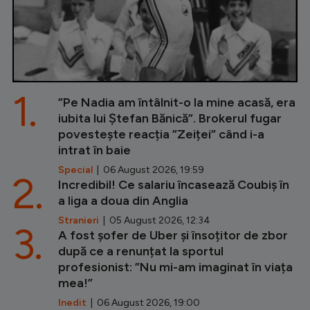
1.
”Pe Nadia am întâlnit-o la mine acasă, era
iubita lui Ștefan Bănică”. Brokerul fugar
povestește reacția ”Zeiței” când i-a
intrat în baie
Special
| 06 August 2026, 19:59
2.
Incredibil! Ce salariu încasează Coubiș în
a liga a doua din Anglia
Stranieri
| 05 August 2026, 12:34
3.
A fost șofer de Uber și însoțitor de zbor
după ce a renunțat la sportul
profesionist: ”Nu mi-am imaginat în viața
mea!”
Inedit
| 06 August 2026, 19:00