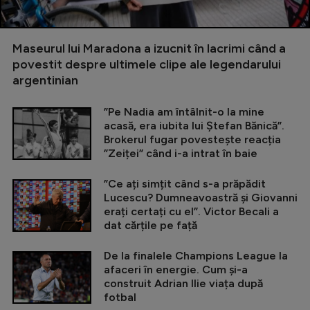
Maseurul lui Maradona a izucnit în lacrimi când a
povestit despre ultimele clipe ale legendarului
argentinian
”Pe Nadia am întâlnit-o la mine
acasă, era iubita lui Ștefan Bănică”.
Brokerul fugar povestește reacția
”Zeiței” când i-a intrat în baie
”Ce ați simțit când s-a prăpădit
Lucescu? Dumneavoastră și Giovanni
erați certați cu el”. Victor Becali a
dat cărțile pe față
De la finalele Champions League la
afaceri în energie. Cum și-a
construit Adrian Ilie viața după
fotbal