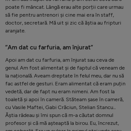
poate fi mâncat. Lângă erau alte porții care urmau
să fie pentru antrenori și cine mai era în staff,
doctor, secretară. Mă uit și zic că ăștia au fripturi
aranjate.
”Am dat cu farfuria, am înjurat”
Apoi am dat cu farfuria, am înjurat sau ceva de
genul. Am fost alimentat și de faptul că veneam de
la națională. Aveam dreptate în felul meu, dar nu să
fac astfel de gesturi. Eram alimentat că eram puțin
vedetă, dar de fapt nu eram nimeni. Am fost la
toaletă și apoi în cameră. Stăteam șase în cameră,
cu Vasile Maftei, Gabi Crăciun, Stelian Stancu...
Ăștia râdeau și îmi spun că m-a căutat domnul
profesor și că mă așteaptă la birou. Eu, încrezut,
am coborât. Era un culoar la primul etaj unde erau