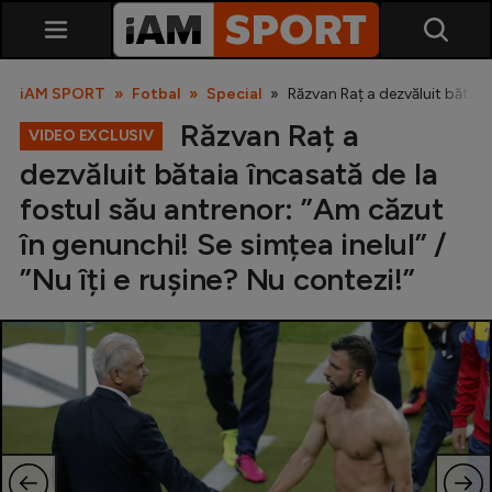
iAM SPORT
Fotbal
Special
Răzvan Raț a dezvăluit bătaia 
Răzvan Raț a
VIDEO EXCLUSIV
dezvăluit bătaia încasată de la
fostul său antrenor: ”Am căzut
în genunchi! Se simțea inelul” /
”Nu îți e rușine? Nu contezi!”
SuperLiga
Liga 2
Cupa României
Echipa Națională
U21
Fotbal feminin