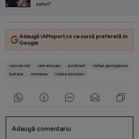
saturi”
Adaugă iAMsport.ro ca sursă preferată în
Google
razvan rat
iam stucan
podcast
mihai georgescu
bataie
romania
video exclusiv
Adaugă comentariu