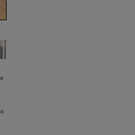
nd
nd