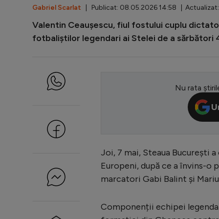
Gabriel Scarlat
| Publicat: 08.05.2026 14:58 | Actualizat
Valentin Ceaușescu, fiul fostului cuplu dictato
fotbaliștilor legendari ai Stelei de a sărbător
Nu rata știril
U
Joi, 7 mai, Steaua București a
Europeni, după ce a învins-o p
marcatori Gabi Balint și Mariu
Componenții echipei legendare 