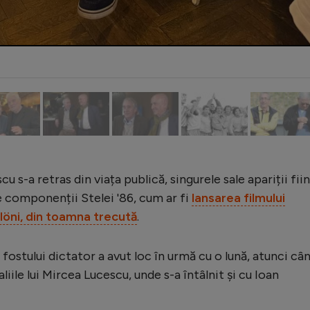
cu s-a retras din viața publică, singurele sale apariții fii
 componenții Stelei '86, cum ar fi
lansarea filmului
löni, din toamna trecută
.
i fostului dictator a avut loc în urmă cu o lună, atunci câ
liile lui Mircea Lucescu, unde s-a întâlnit și cu Ioan