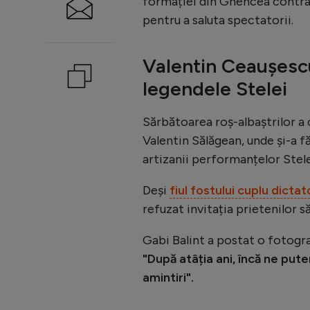
formației din Ghencea contra c
pentru a saluta spectatorii.
Valentin Ceaușescu
legendele Stelei
Sărbătoarea roș-albaștrilor a c
Valentin Sălăgean, unde și-a f
artizanii performanțelor Stelei
Deși
fiul fostului cuplu dict
refuzat invitația prietenilor să
Gabi Balint a postat o fotograf
"După atâția ani, încă ne put
amintiri".