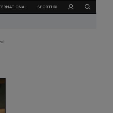
TERNATIONAL
SPORTURI
ația de aur” a Stelei