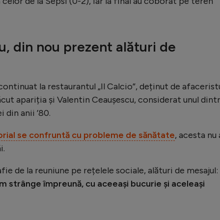
elor de la Sepsi (0-2), iar la final au coborât pe teren
, din nou prezent alături de
ontinuat la restaurantul „Il Calcio”, deținut de afacerist
ăcut apariția și Valentin Ceaușescu, considerat unul dint
 din anii ’80.
atorial se confruntă cu probleme de sănătate
, acesta nu 
i.
ie de la reuniune pe rețelele sociale, alături de mesajul:
em strânge împreună, cu aceeași bucurie și aceleași