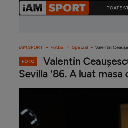
TOATE ST
iAM SPORT
Fotbal
Special
Valentin Ceaușes
Valentin Ceaușescu,
FOTO
Sevilla '86. A luat masa 