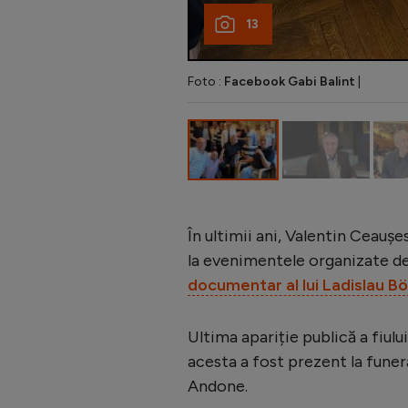
13
Foto :
Facebook Gabi Balint
|
În ultimii ani, Valentin Ceaușes
la evenimentele organizate de
documentar al lui Ladislau Bö
Ultima apariție publică a fiulu
acesta a fost prezent la funera
Andone.