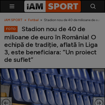
iAM SPORT
Fotbal
Stadion nou de 40 de milioane de euro în R
Stadion nou de 40 de
FOTO
milioane de euro în România! O
echipă de tradiție, aflată în Liga
3, este beneficiara: ”Un proiect
de suflet”
SuperLiga
Liga 2
Cupa României
Echipa Națională
U21
Fotbal feminin