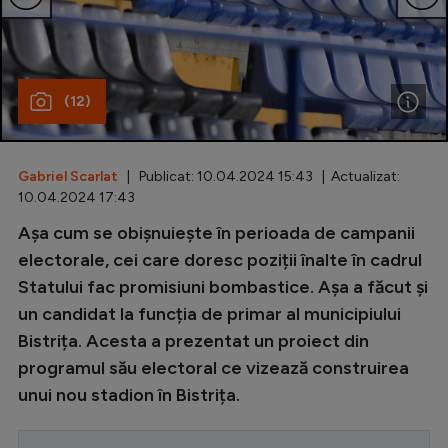
Special
Diverse
(12)
Inedit
Clasamente
Gabriel Scarlat
| Publicat: 10.04.2024 15:43 | Actualizat:
10.04.2024 17:43
Așa cum se obișnuiește în perioada de campanii
Champions League
electorale, cei care doresc poziții înalte în cadrul
Statului fac promisiuni bombastice. Așa a făcut și
Europa League
un candidat la funcția de primar al municipiului
Conference League
Bistrița. Acesta a prezentat un proiect din
CM 2026
programul său electoral ce vizează construirea
unui nou stadion în Bistrița.
Premier League
LaLiga