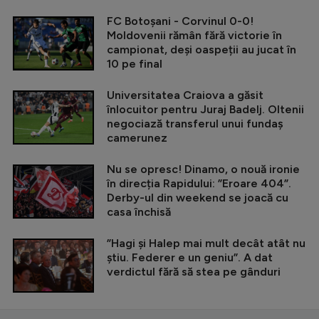
FC Botoșani - Corvinul 0-0!
Moldovenii rămân fără victorie în
campionat, deși oaspeții au jucat în
10 pe final
Universitatea Craiova a găsit
înlocuitor pentru Juraj Badelj. Oltenii
negociază transferul unui fundaș
camerunez
Nu se opresc! Dinamo, o nouă ironie
în direcția Rapidului: ”Eroare 404”.
Derby-ul din weekend se joacă cu
casa închisă
”Hagi și Halep mai mult decât atât nu
știu. Federer e un geniu”. A dat
verdictul fără să stea pe gânduri