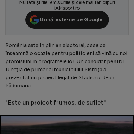
Nu rata știrile, emisiunile și cele mai tari clipuri
iAMsport.ro
Serie A
Urmărește-ne pe Google
Bundesliga
Ligue 1
Campionate
România este în plin an electoral, ceea ce
Starurile fotbalului
înseamnă o ocazie pentru politicieni să vină cu noi
promisiuni în programele lor. Un candidat pentru
EURO 2024
funcția de primar al municipiului Bistrița a
Stranieri
prezentat un proiect legat de Stadionul Jean
Pădureanu.
Clasamente
"Este un proiect frumos, de suflet"
Tenis
Handbal