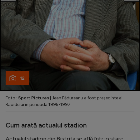
12
Foto :
Sport Pictures
| Jean Pădureanu a fost președinte al
Rapidului în perioada 1995-1997.
Cum arată actualul stadion
Actualul stadion din Bistrița se află într-o stare