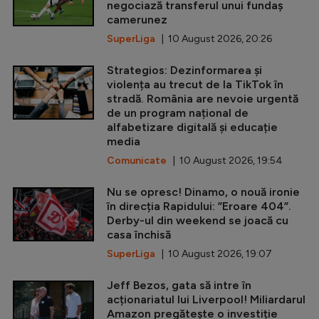
negociază transferul unui fundaș
camerunez
SuperLiga
| 10 August 2026, 20:26
Strategios: Dezinformarea și
violența au trecut de la TikTok în
stradă. România are nevoie urgentă
de un program național de
alfabetizare digitală și educație
media
Comunicate
| 10 August 2026, 19:54
Nu se opresc! Dinamo, o nouă ironie
în direcția Rapidului: ”Eroare 404”.
Derby-ul din weekend se joacă cu
casa închisă
SuperLiga
| 10 August 2026, 19:07
Jeff Bezos, gata să intre în
acționariatul lui Liverpool! Miliardarul
Amazon pregătește o investiție