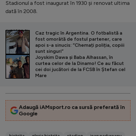
Stadionul a fost inaugurat în 1930 și renovat ultima
dată în 2008.
CITEȘTE ȘI
Caz tragic în Argentina. O fotbalistă a
fost omorâtă de fostul partener, care
apoi s-a sinucis: ”Chemați poliția, copiii
sunt singuri”
Joyskim Dawa și Baba Alhassan, în
curtea celor de la Dinamo! Ce au făcut
cei doi jucători de la FCSB în Ștefan cel
Mare
Adaugă iAMsport.ro ca sursă preferată în
Google
bistrita
gloria bistrita
stadion
jean padureanu