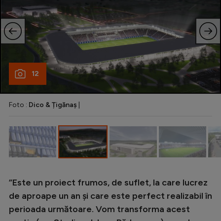
Natație
Formula 1
Gimnastică
Auto
12
Rugby
Ciclism
Foto :
Dico & Țigănaș
|
Alte sporturi
JO 2024
JO 2026
”Este un proiect frumos, de suflet, la care lucrez
de aproape un an și care este perfect realizabil în
perioada următoare. Vom transforma acest