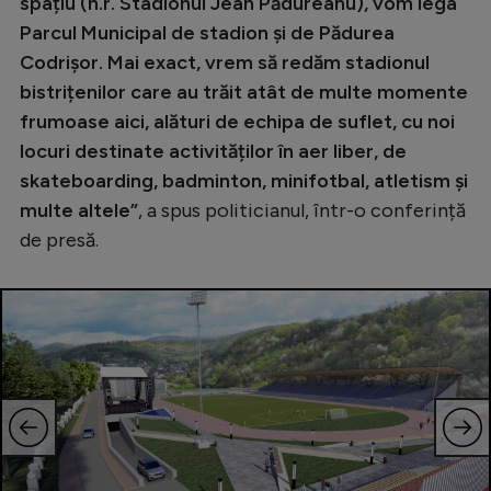
Intră în cont
spațiu (n.r. Stadionul Jean Pădureanu), vom lega
Parcul Municipal de stadion și de Pădurea
Creează cont
Codrișor. Mai exact, vrem să redăm stadionul
bistrițenilor care au trăit atât de multe momente
frumoase aici, alături de echipa de suflet, cu noi
locuri destinate activităților în aer liber, de
skateboarding, badminton, minifotbal, atletism și
multe altele”
, a spus politicianul, într-o conferință
de presă.