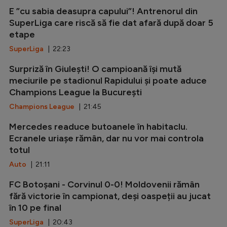
E ”cu sabia deasupra capului”! Antrenorul din
SuperLiga care riscă să fie dat afară după doar 5
etape
SuperLiga
| 22:23
Surpriză în Giulești! O campioană își mută
meciurile pe stadionul Rapidului și poate aduce
Champions League la București
Champions League
| 21:45
Mercedes readuce butoanele în habitaclu.
Ecranele uriașe rămân, dar nu vor mai controla
totul
Auto
| 21:11
FC Botoșani - Corvinul 0-0! Moldovenii rămân
fără victorie în campionat, deși oaspeții au jucat
în 10 pe final
SuperLiga
| 20:43