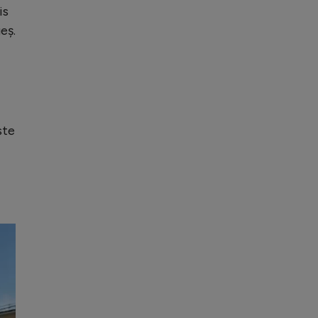
is
eș.
ste