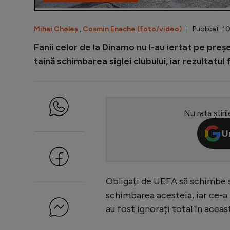
Mihai Cheleș
,
Cosmin Enache (foto/video)
| Publicat: 10
Fanii celor de la Dinamo nu l-au iertat pe pre
taină schimbarea siglei clubului, iar rezultatul
Nu rata știril
U
Obligați de UEFA să schimbe sigl
schimbarea acesteia, iar ce-a r
au fost ignorați total în aceast