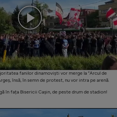
Play
Video
joritatea fanilor dinamoviști vor merge la ”Arcul de
geș, însă, în semn de protest, nu vor intra pe arenă.
gă în fața Bisericii Cașin, de peste drum de stadion!