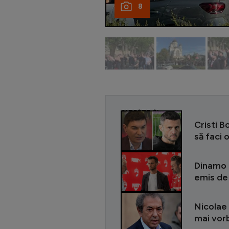
8
CITEȘTE ȘI
Cristi B
să faci
Dinamo a
emis de 
Nicolae 
mai vorb