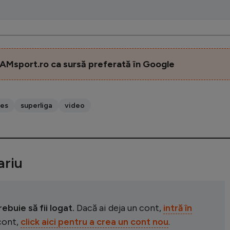
AMsport.ro ca sursă preferată în Google
ges
superliga
video
riu
buie să fii logat.
Dacă ai deja un cont,
intră în
 cont,
click aici pentru a crea un cont nou
.