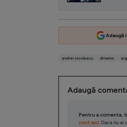
Adaugă i
andrei nicolescu
dinamo
ar
Adaugă comenta
Pentru a comenta, tre
cont aici
. Daca nu ai