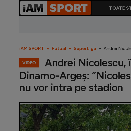
TOATE ST
iAM SPORT
Fotbal
SuperLiga
Andrei Nicole
Andrei Nicolescu, î
VIDEO
Dinamo-Argeș: ”Nicolesc
nu vor intra pe stadion