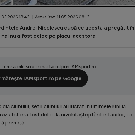
.05.2026 18:43 | Actualizat: 11.05.2026 08:13
ședintele Andrei Nicolescu după ce acesta a pregătit în
 final nu a fost deloc pe placul acestora.
e, emisiunile și cele mai tari clipuri iAMsport.ro
rmărește iAMsport.ro pe Google
a clubului, șefii clubului au lucrat în ultimele luni la
ezultat n-a fost deloc la nivelul așteptărilor fanilor, ca
ă privință.