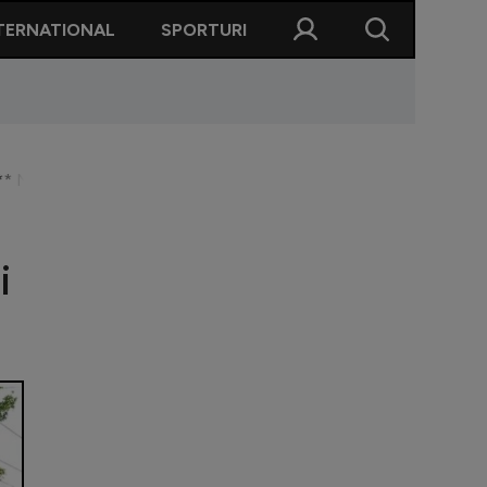
TERNATIONAL
SPORTURI
 Nicolescu” + ultrașii nu vor intra pe stadion
i