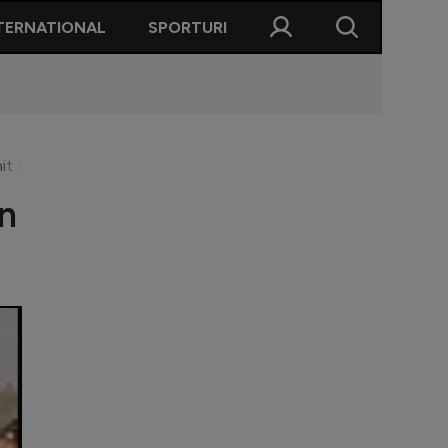
TERNATIONAL
SPORTURI
nit totul
in