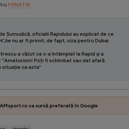
ntru
FANATIK.
de Șumudică, oficialii Rapidului au explicat de ce
N'Jie nu ar fi primit, de fapt, viza pentru Dubai
itrescu a văzut ce s-a întâmplat la Rapid și a
: ”Amatorism! Poți fi schimbat sau dat afară
 situație ca asta”
AMsport.ro ca sursă preferată în Google
aie
shanghai