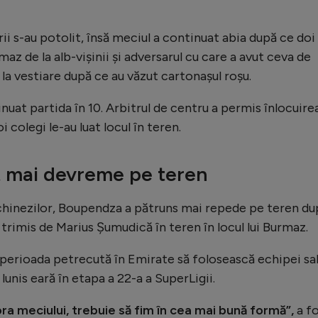
i s-au potolit, însă meciul a continuat abia după ce doi
maz de la alb-vișinii și adversarul cu care a avut ceva de
 la vestiare după ce au văzut cartonașul roșu.
uat partida în 10. Arbitrul de centru a permis înlocuire
oi colegi le-au luat locul în teren.
t mai devreme pe teren
chinezilor, Boupendza a pătruns mai repede pe teren du
 trimis de Marius Șumudică în teren în locul lui Burmaz.
 perioada petrecută în Emirate să folosească echipei sa
 lunis eară în etapa a 22-a a SuperLigii.
ora meciului, trebuie să fim în cea mai bună formă”,
a f