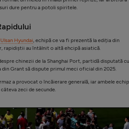
suri dure pentru a potoli spiritele.
Rapidului
a Ulsan Hyundai
, echipă ce va fi prezentă la ediția din
 rapidiștii au întâlnit o altă ehcipă asiatică.
espre chinezii de la Shanghai Port, partidă disputată c
a din Grant să dispute primul meci oficial din 2025.
urmaz a provocat o încăierare generală, iar ambele echi
 câteva zeci de secunde.