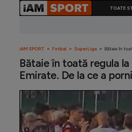
TOATE ST
iAM SPORT
Fotbal
SuperLiga
Bătaie în toat
Bătaie în toată regula la
Emirate. De la ce a porni