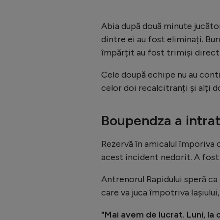
Abia după două minute jucători
dintre ei au fost eliminați. Bur
împărțit au fost trimiși direct
Cele doupă echipe nu au contin
celor doi recalcitranți și alți d
Boupendza a intra
Rezervă în amicalul împoriva 
acest incident nedorit. A fost
Antrenorul Rapidului speră ca
care va juca împotriva Iașiului,
"Mai avem de lucrat. Luni, la 