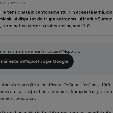
15.01.2025 18:21
tire tensionată în cantonamentul din această iarnă, din
 amicalului disputat de trupa antrenorului Marius Șumud
 terminat cu victoria giuleștenilor, scor 1-0.
e, emisiunile și cele mai tari clipuri iAMsport.ro
rmărește iAMsport.ro pe Google
stagiul de pregătire desfășurat în Dubai. Însă nu și fără
treilea amical susținut de oamenii lui Șumudică în țara din
 moment tensionat.
format un meleu în finalul primei reprize, iar arbitrul a