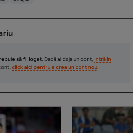
riu
buie să fii logat.
Dacă ai deja un cont,
intră în
 cont,
click aici pentru a crea un cont nou
.