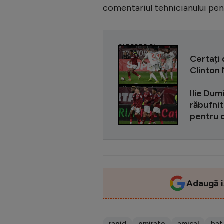
comentariul tehnicianului pe
CITEȘTE ȘI
Certați 
Clinton 
Ilie Dum
răbufnit
pentru o
Adaugă i
rapid
emirate
amical
bat