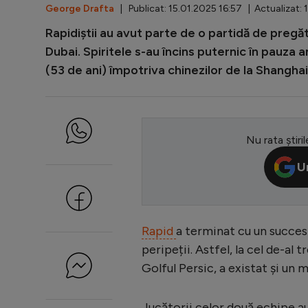
George Drafta
| Publicat: 15.01.2025 16:57 | Actualizat: 
Rapidiștii au avut parte de o partidă de pregă
Dubai. Spiritele s-au încins puternic în pauza
(53 de ani) împotriva chinezilor de la Shanghai,
Nu rata știril
U
Rapid
a terminat cu un succes 
peripeții. Astfel, la cel de-al 
Golful Persic, a existat și un
Jucătorii celor două echipe au 