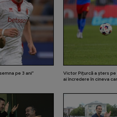
 semna pe 3 ani”
Victor Pițurcă a șters pe 
ai încredere în cineva ca
”Transferul anului în România!”. Ed