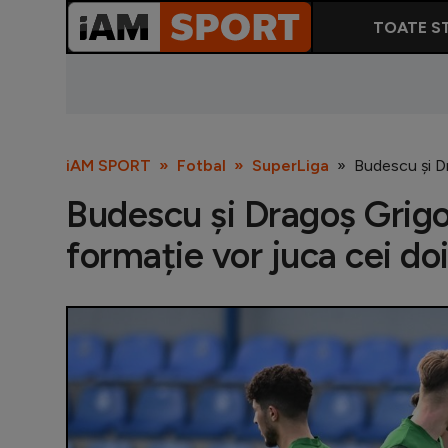
TOATE ST
iAM SPORT
Fotbal
SuperLiga
Budescu și Dr
Budescu și Dragoș Grigo
formație vor juca cei doi