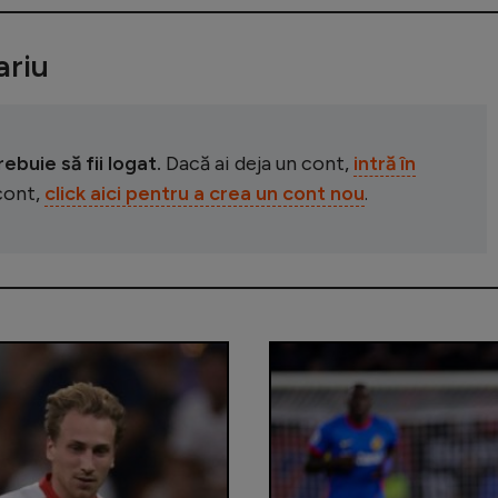
riu
buie să fii logat.
Dacă ai deja un cont,
intră în
 cont,
click aici pentru a crea un cont nou
.