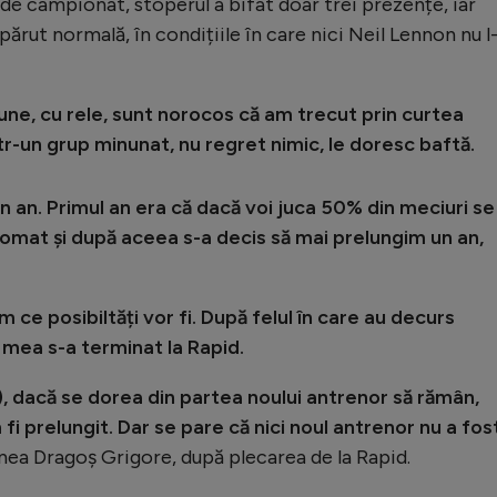
 de campionat, stoperul a bifat doar trei prezențe, iar
 părut normală, în condițiile în care nici Neil Lennon nu l
une, cu rele, sunt norocos că am trecut prin curtea
tr-un grup minunat, nu regret nimic, le doresc baftă.
un an. Primul an era că dacă voi juca 50% din meciuri se
tomat și după aceea s-a decis să mai prelungim un an,
m ce posibiltăți vor fi. După felul în care au decurs
a mea s-a terminat la Rapid.
), dacă se dorea din partea noului antrenor să rămân,
fi prelungit. Dar se pare că nici noul antrenor nu a fos
unea Dragoș Grigore, după plecarea de la Rapid.