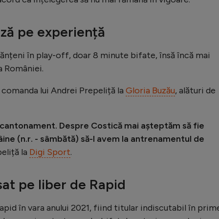
ză pe experiență
ănțeni în play-off, doar 8 minute bifate, însă încă mai
 a României.
b comanda lui Andrei Prepeliță la
Gloria Buzău
, alături de
în cantonament. Despre Costică mai așteptăm să fie
mâine (n.r. - sâmbătă) să-l avem la antrenamentul de
eliță la
Digi Sport
.
sat pe liber de Rapid
d în vara anului 2021, fiind titular indiscutabil în prim