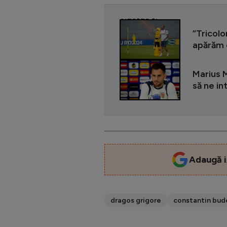
CITEȘTE ȘI
”Tricolo
apărăm 
Marius M
să ne in
Adaugă i
dragos grigore
constantin bud