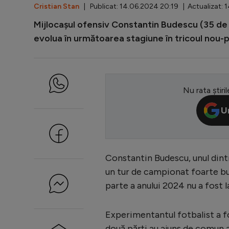
Cristian Stan
| Publicat: 14.06.2024 20:19 | Actualizat: 
Mijlocașul ofensiv Constantin Budescu (35 de a
evolua în următoarea stagiune în tricoul nou-
Nu rata știril
U
Constantin Budescu, unul dintr
un tur de campionat foarte bun
parte a anului 2024 nu a fost l
Experimentantul fotbalist a fos
două părți au ajuns de comun 