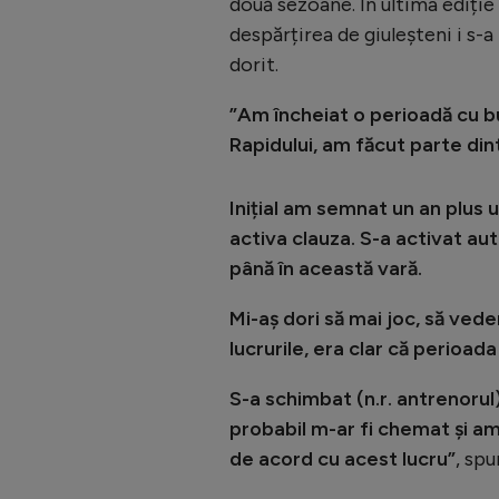
două sezoane. În ultima ediție
despărțirea de giuleșteni i s-a
dorit.
”Am încheiat o perioadă cu b
Rapidului, am făcut parte din
Inițial am semnat un an plus 
activa clauza. S-a activat au
până în această vară.
Mi-aș dori să mai joc, să vede
lucrurile, era clar că perioad
S-a schimbat (n.r. antrenorul
probabil m-ar fi chemat și am 
de acord cu acest lucru”
, sp