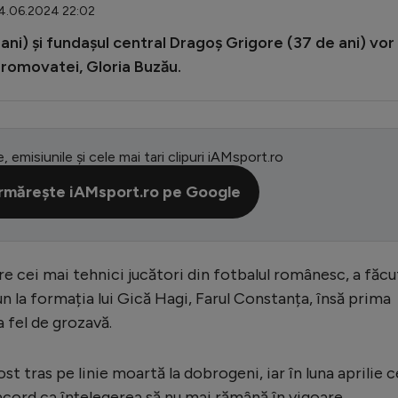
14.06.2024 22:02
ni) și fundașul central Dragoș Grigore (37 de ani) vor
promovatei, Gloria Buzău.
e, emisiunile și cele mai tari clipuri iAMsport.ro
rmărește iAMsport.ro pe Google
e cei mai tehnici jucători din fotbalul românesc, a făcu
 la formația lui Gică Hagi, Farul Constanța, însă prima
a fel de grozavă.
t tras pe linie moartă la dobrogeni, iar în luna aprilie c
acord ca înțelegerea să nu mai rămână în vigoare.