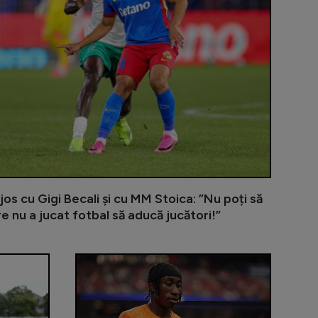
jos cu Gigi Becali și cu MM Stoica: ”Nu poți să
re nu a jucat fotbal să aducă jucători!”
i Iordănescu a dat verdictul despre fotbalistul care a s
Gigi Becali încă îl așteaptă pe membrul Generației 
Măldărășanu î