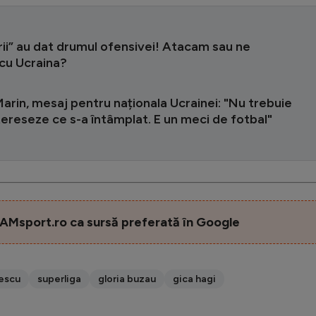
rii” au dat drumul ofensivei! Atacam sau ne
cu Ucraina?
arin, mesaj pentru naționala Ucrainei: "Nu trebuie
tereseze ce s-a întâmplat. E un meci de fotbal"
AMsport.ro ca sursă preferată în Google
escu
superliga
gloria buzau
gica hagi