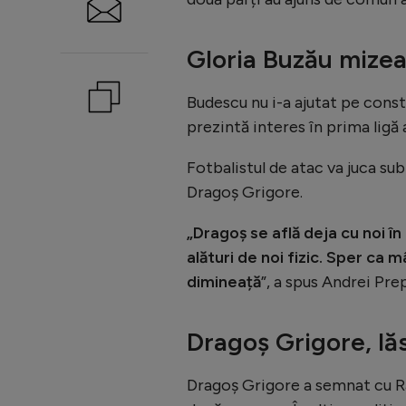
Gloria Buzău mizea
Budescu nu i-a ajutat pe const
prezintă interes în prima ligă
Fotbalistul de atac va juca su
Dragoș Grigore.
„Dragoș se află deja cu noi 
alături de noi fizic. Sper ca 
dimineață
”, a spus Andrei Prep
Dragoș Grigore, lă
Dragoș Grigore a semnat cu Rapi