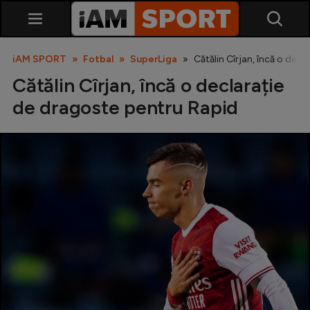
iAM SPORT
Fotbal
SuperLiga
Cătălin Cîrjan, încă o dec
Cătălin Cîrjan, încă o declarație
de dragoste pentru Rapid
SuperLiga
Liga 2
Cupa României
Echipa Națională
U21
Fotbal feminin