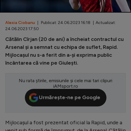
Special
Diverse
Alexia Ciobanu
| Publicat: 24.06.2023 16:18 | Actualizat:
24.06.2023 17:50
Inedit
Cătălin Cîrjan (20 de ani) a încheiat contractul cu
Clasamente
Arsenal și a semnat cu echipa de suflet, Rapid.
Mijlocașul nu s-a ferit din a-și exprima public
încântarea că vine pe Giulești.
Champions League
Nu rata știrile, emisiunile și cele mai tari clipuri
Europa League
iAMsport.ro
Conference League
Urmărește-ne pe Google
CM 2026
Premier League
Mijlocașul a fost prezentat oficial la Rapid, unde a
LaLiga
venit sub formă de împrumut, de la Arsenal. Cătălin