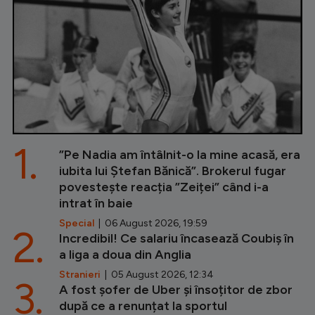
1.
”Pe Nadia am întâlnit-o la mine acasă, era
iubita lui Ștefan Bănică”. Brokerul fugar
povestește reacția ”Zeiței” când i-a
intrat în baie
Special
| 06 August 2026, 19:59
2.
Incredibil! Ce salariu încasează Coubiș în
a liga a doua din Anglia
Stranieri
| 05 August 2026, 12:34
3.
A fost șofer de Uber și însoțitor de zbor
după ce a renunțat la sportul