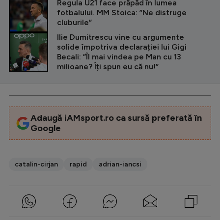
Regula U21 face prăpăd în lumea
fotbalului. MM Stoica: ”Ne distruge
cluburile”
Ilie Dumitrescu vine cu argumente
solide împotriva declarației lui Gigi
Becali: ”Îl mai vindea pe Man cu 13
milioane? Îți spun eu că nu!”
Adaugă iAMsport.ro ca sursă preferată în
Google
catalin-cirjan
rapid
adrian-iancsi