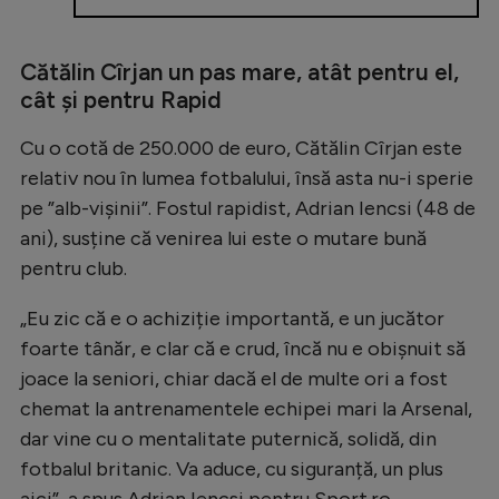
Natație
Formula 1
Cătălin Cîrjan un pas mare, atât pentru el,
cât și pentru Rapid
Gimnastică
Auto
Cu o cotă de 250.000 de euro, Cătălin Cîrjan este
relativ nou în lumea fotbalului, însă asta nu-i sperie
Rugby
pe ”alb-vișinii”. Fostul rapidist, Adrian Iencsi (48 de
Ciclism
ani), susține că venirea lui este o mutare bună
pentru club.
Alte sporturi
JO 2024
„Eu zic că e o achiziție importantă, e un jucător
foarte tânăr, e clar că e crud, încă nu e obișnuit să
JO 2026
joace la seniori, chiar dacă el de multe ori a fost
chemat la antrenamentele echipei mari la Arsenal,
dar vine cu o mentalitate puternică, solidă, din
fotbalul britanic. Va aduce, cu siguranță, un plus
aici”, a spus Adrian Iencsi pentru Sport.ro