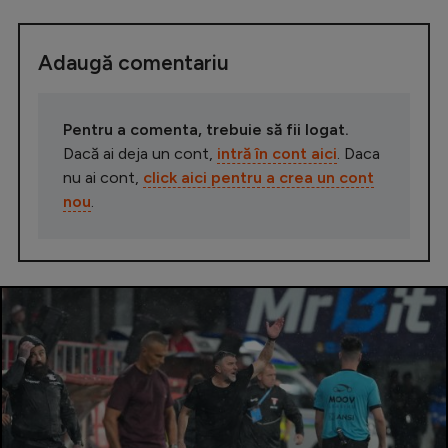
Adaugă comentariu
Pentru a comenta, trebuie să fii logat.
Dacă ai deja un cont,
intră în cont aici
. Daca
nu ai cont,
click aici pentru a crea un cont
nou
.