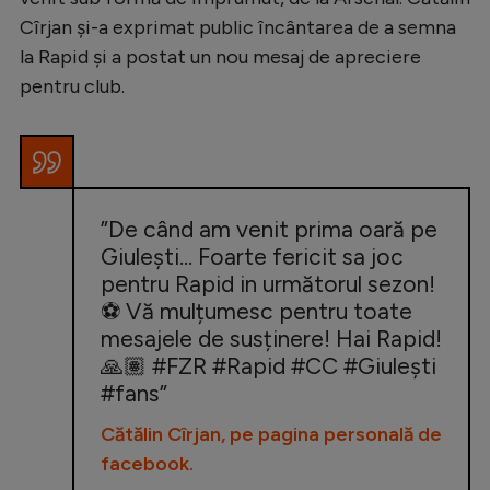
Cîrjan și-a exprimat public încântarea de a semna
Serie A
la Rapid și a postat un nou mesaj de apreciere
Bundesliga
pentru club.
Ligue 1
Campionate
Starurile fotbalului
”De când am venit prima oară pe
EURO 2024
Giulești… Foarte fericit sa joc
Stranieri
pentru Rapid in următorul sezon!
⚽️ Vă mulțumesc pentru toate
Clasamente
mesajele de susținere! Hai Rapid!
🙏🏽 #FZR #Rapid #CC #Giulești
#fans”
Tenis
Cătălin Cîrjan, pe pagina personală de
facebook.
Handbal