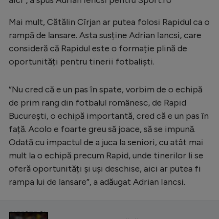
Intră în cont
Creează cont
Mai mult, Cătălin Cîrjan ar putea folosi Rapidul ca o
rampă de lansare. Asta susține Adrian Iancsi, care
consideră că Rapidul este o formație plină de
oportunități pentru tinerii fotbaliști.
”Nu cred că e un pas în spate, vorbim de o echipă
de prim rang din fotbalul românesc, de Rapid
București, o echipă importantă, cred că e un pas în
față. Acolo e foarte greu să joace, să se impună.
Odată cu impactul de a juca la seniori, cu atât mai
mult la o echipă precum Rapid, unde tinerilor li se
oferă oportunități și uși deschise, aici ar putea fi
rampa lui de lansare”, a adăugat Adrian Iancsi.
CITEȘTE ȘI