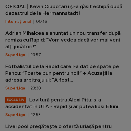
OFICIAL | Kevin Ciubotaru și-a găsit echipă după
dezastrul de la Hermannstadt!
Internațional
| 00:16
Adrian Mihalcea a anunțat un nou transfer după
remiza cu Rapid: ”Vom vedea dacă vor mai veni
alți jucători!”
SuperLiga
| 23:57
Fotbalistul de la Rapid care l-a dat pe spate pe
Pancu: ”Foarte bun pentru noi!” + Acuzații la
adresa arbitrajului: ”A fost...
SuperLiga
| 23:38
Lovitură pentru Alexi Pitu: s-a
EXCLUSIV
accidentat în UTA - Rapid și ar putea lipsi 6 luni!
SuperLiga
| 22:53
Liverpool pregătește o ofertă uriașă pentru