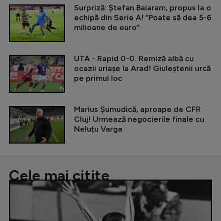
Surpriză: Ștefan Baiaram, propus la o
echipă din Serie A! ”Poate să dea 5-6
milioane de euro”
UTA - Rapid 0-0. Remiză albă cu
ocazii uriașe la Arad! Giuleștenii urcă
pe primul loc
Marius Șumudică, aproape de CFR
Cluj! Urmează negocierile finale cu
Neluțu Varga
Cele mai citite